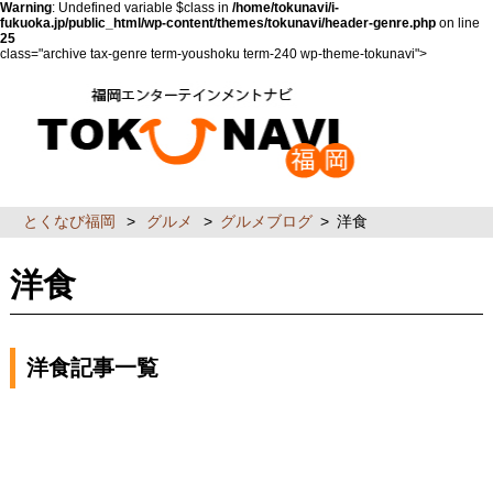
Warning
: Undefined variable $class in
/home/tokunavi/i-
fukuoka.jp/public_html/wp-content/themes/tokunavi/header-genre.php
on line
25
class="archive tax-genre term-youshoku term-240 wp-theme-tokunavi">
とくなび福岡
>
グルメ
>
グルメブログ
>
洋食
洋食
洋食記事一覧