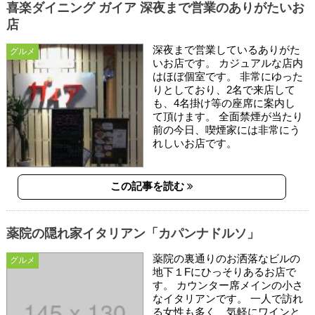
喜楽ダイニング ガイア 深夜まで営業のありがたいお
店
深夜まで営業しているありがた
グルメ
いお店です。 カジュアルな店内
はほぼ個室です。 非常にゆった
りとしており、2名で来店して
も、4名掛け等の座席に案内し
て頂けます。 全面禁煙が当たり
前の今日、喫煙家には非常にう
れしいお店です。
この記事を読む
薬院の隠れ家イタリアン「カパンナドルソ」
薬院の裏通りのお洒落なビルの
グルメ
地下１Fにひっそりあるお店で
す。 カウンター席メインの小さ
なイタリアンです。 一人で訪れ
る女性も多く、気軽にワインと