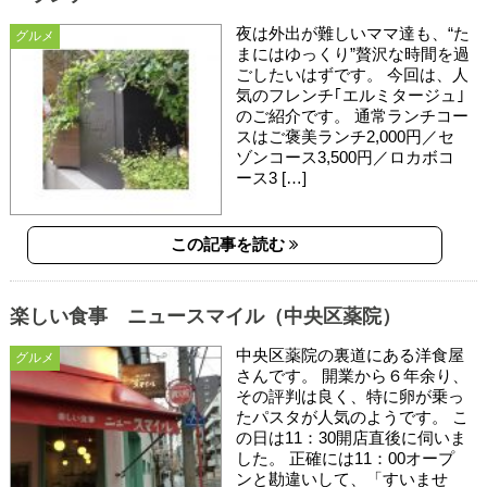
夜は外出が難しいママ達も、“た
グルメ
まにはゆっくり”贅沢な時間を過
ごしたいはずです。 今回は、人
気のフレンチ｢エルミタージュ｣
のご紹介です。 通常ランチコー
スはご褒美ランチ2,000円／セ
ゾンコース3,500円／ロカボコ
ース3 […]
この記事を読む
楽しい食事 ニュースマイル（中央区薬院）
中央区薬院の裏道にある洋食屋
グルメ
さんです。 開業から６年余り、
その評判は良く、特に卵が乗っ
たパスタが人気のようです。 こ
の日は11：30開店直後に伺いま
した。 正確には11：00オープ
ンと勘違いして、「すいませ