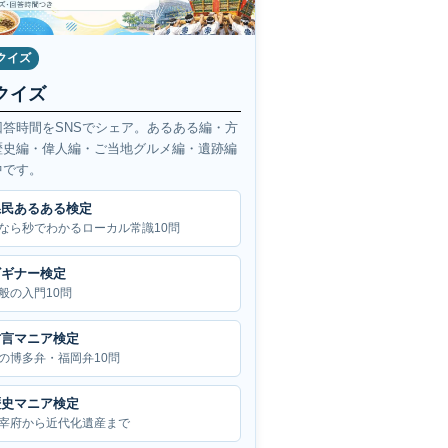
クイズ
クイズ
回答時間をSNSでシェア。あるある編・方
歴史編・偉人編・ご当地グルメ編・遺跡編
中です。
県民あるある検定
なら秒でわかるローカル常識10問
ビギナー検定
般の入門10問
方言マニア検定
の博多弁・福岡弁10問
歴史マニア検定
宰府から近代化遺産まで