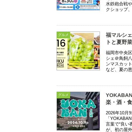
水鉄砲合戦
クショップ、
福マルシェ
グルメ
トと夏野
福岡市中央区
シェ＠鳥飼八
ンマスカッ
など、夏の恵
YOKABA
グルメ
楽・酒・
2026年1
「YOKABA
言葉で“良い
が、初の屋外