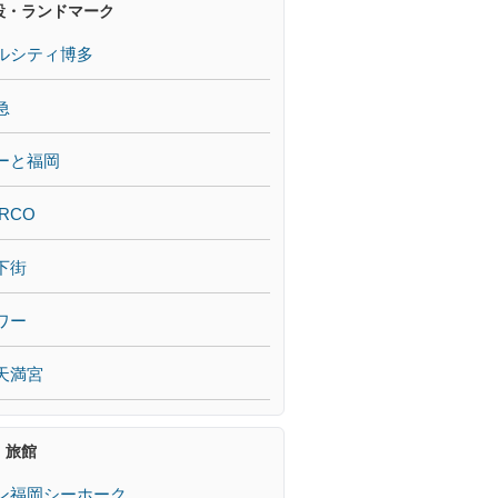
設・ランドマーク
ルシティ博多
急
ーと福岡
RCO
下街
ワー
天満宮
・旅館
ン福岡シーホーク