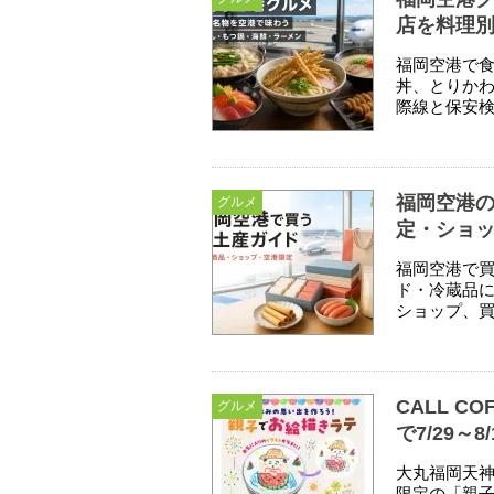
店を料理
福岡空港で
丼、とりか
際線と保安
福岡空港の
グルメ
定・ショ
福岡空港で
ド・冷蔵品に
ショップ、
CALL 
グルメ
で7/29～8
大丸福岡天神
限定の「親子