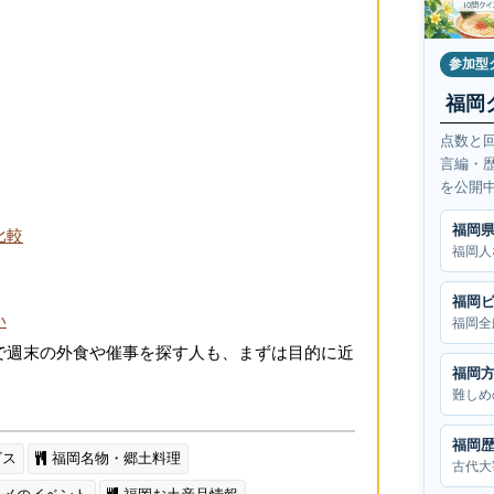
参加型
福岡
点数と
言編・
を公開
福岡
比較
福岡人
福岡
い
福岡全
で週末の外食や催事を探す人も、まずは目的に近
。
福岡
難しめ
福岡
ビス
福岡名物・郷土料理
古代大