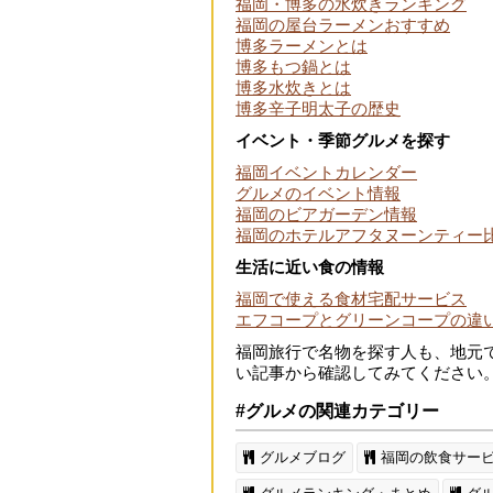
福岡・博多の水炊きランキング
福岡の屋台ラーメンおすすめ
博多ラーメンとは
博多もつ鍋とは
博多水炊きとは
博多辛子明太子の歴史
イベント・季節グルメを探す
福岡イベントカレンダー
グルメのイベント情報
福岡のビアガーデン情報
福岡のホテルアフタヌーンティー
生活に近い食の情報
福岡で使える食材宅配サービス
エフコープとグリーンコープの違
福岡旅行で名物を探す人も、地元
い記事から確認してみてください
#グルメの関連カテゴリー
グルメブログ
福岡の飲食サー