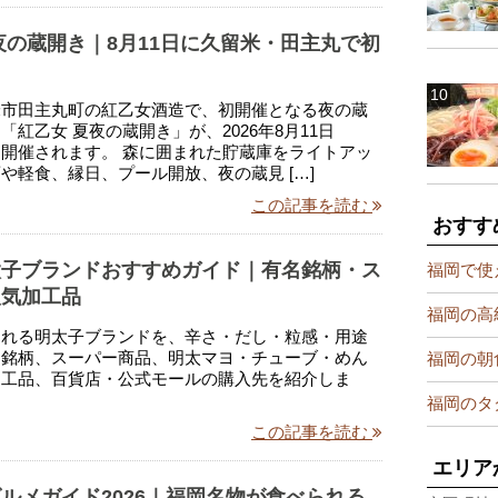
夜の蔵開き｜8月11日に久留米・田主丸で初
米市田主丸町の紅乙女酒造で、初開催となる夜の蔵
「紅乙女 夏夜の蔵開き」が、2026年8月11日
開催されます。 森に囲まれた貯蔵庫をライトアッ
や軽食、縁日、プール開放、夜の蔵見 […]
この記事を読む
おすす
太子ブランドおすすめガイド｜有名銘柄・ス
福岡で使
人気加工品
福岡の高
まれる明太子ブランドを、辛さ・だし・粒感・用途
名銘柄、スーパー商品、明太マヨ・チューブ・めん
福岡の朝
加工品、百貨店・公式モールの購入先を紹介しま
福岡のタ
この記事を読む
エリア
ルメガイド2026｜福岡名物が食べられる