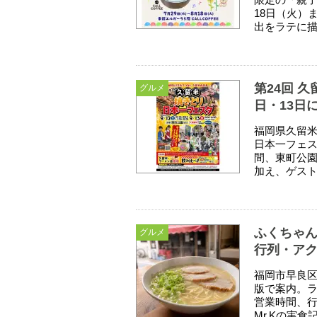
18日（火）
出をラテに描
第24回 
グルメ
日・13日
福岡県久留米
日本一フェス
間、東町公園
加え、ゲスト
ふくちゃ
グルメ
行列・アク
福岡市早良区
版で案内。
営業時間、
Mr.Kの実