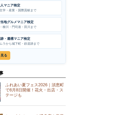
偉人マニア検定
文学・産業・国際貢献まで
ご当地グルメマニア検定
・柳川・門司港・田川まで
遺跡・遺構マニア検定
ムラから城下町・鉄道跡まで
を見る
事
ふれあい夏フェス2026｜須恵町
で8月8日開催！花火・出店・ス
テージも