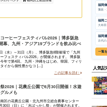
ルメのイベント
福岡お土産品情報
福岡
藩政・
福岡
大牟田
福岡
コーヒーフェスティバル2026｜博多阪急
古代の
日開幕、九州・アジア19ブランドを飲み比べ
一覧
月26日（水）～31日（月）、博多阪急8階催場で「九州
ーフェスティバル2026」が開催されます。 博多阪
今年で第4回。 九州・沖縄をはじめ、韓国、フィリ
タイから個性豊かなコ […]
人気記
この記事を読む
祭2026｜花農丘公園で8月30日開催！水遊
・グルメも
倉南区の花農丘公園・北九州市立総合農事センター
年8月30日（日）に「水ばっかし祭」が開催されます。