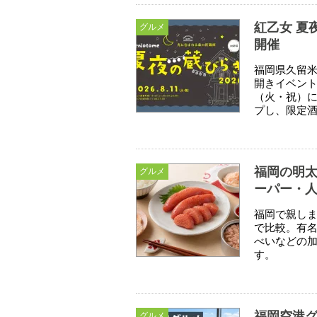
紅乙女 夏
グルメ
開催
福岡県久留
開きイベント
（火・祝）に
プし、限定酒
福岡の明
グルメ
ーパー・
福岡で親し
で比較。有
べいなどの
す。
福岡空港グ
グルメ