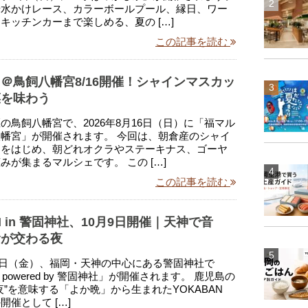
や水かけレース、カラーボールプール、縁日、ワー
キッチンカーまで楽しめる、夏の […]
この記事を読む
＠鳥飼八幡宮8/16開催！シャインマスカッ
菜を味わう
の鳥飼八幡宮で、2026年8月16日（日）に「福マル
幡宮」が開催されます。 今回は、朝倉産のシャイ
トをはじめ、朝どれオクラやステーキナス、ゴーヤ
みが集まるマルシェです。 この […]
この記事を読む
N in 警固神社、10月9日開催｜天神で音
食が交わる夜
0月9日（金）、福岡・天神の中心にある警固神社で
N powered by 警固神社」が開催されます。 鹿児島の
夜”を意味する「よか晩」から生まれたYOKABAN
開催として […]