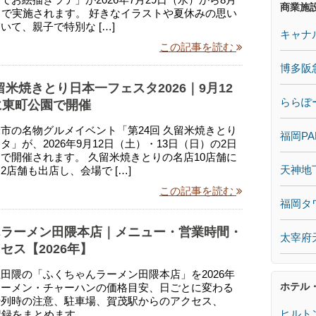
商業施
まで実施されます。 好きなイラストや夏休みの思い
いて、親子で特別な […]
キャナ
この記事を読む
博多阪
久留米焼きとり日本一フェスタ2026｜9月12
ららぽ
に東町公園で開催
市の名物グルメイベント「第24回 久留米焼きとり
福岡PA
タ」が、2026年9月12日（土）・13日（日）の2日
で開催されます。 久留米焼きとりの名店10店舗に
天神地
2店舗も出店し、会場で […]
この記事を読む
福岡タ
んラーメン田隈本店｜メニュー・営業時間・
太宰府
セス【2026年】
田隈の「ふくちゃんラーメン田隈本店」を2026年
ホテル
ラーメン・チャーハンの価格目安、日ごとに変わる
行列時の注意、駐車場、賀茂駅からのアクセス、
ヒルト
食記録をまとめます。