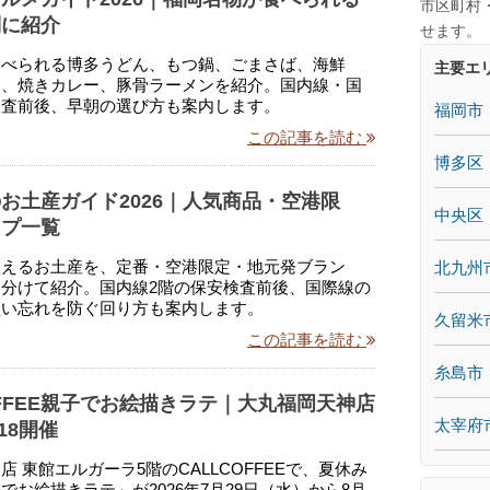
市区町村
別に紹介
せます。
食べられる博多うどん、もつ鍋、ごまさば、海鮮
主要エ
わ、焼きカレー、豚骨ラーメンを紹介。国内線・国
検査前後、早朝の選び方も案内します。
福岡市
この記事を読む
博多区
お土産ガイド2026｜人気商品・空港限
中央区
ップ一覧
買えるお土産を、定番・空港限定・地元発ブラン
北九州
分けて紹介。国内線2階の保安検査前後、国際線の
買い忘れを防ぐ回り方も案内します。
久留米
この記事を読む
糸島市
COFFEE親子でお絵描きラテ｜大丸福岡天神店
太宰府
/18開催
店 東館エルガーラ5階のCALLCOFFEEで、夏休み
でお絵描きラテ」が2026年7月29日（水）から8月