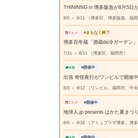
THININNG in 博多阪急が8
8/5 ～ 8/11 （博多区、博多阪急、福
まもなく終了
グルメ
博多百年蔵「酒蔵de冷ガーデン」2
7/31 ～ 8/11 （博多区、福岡市）
開催中
体験
出張 奇怪夜行がワンビルで開催
8/3 ～ 8/12 （ワンビル、福岡市、中
開催中
グルメ
地球人.jp presents はかた夏
8/5 ～ 8/16 （アミュプラザ博多、
開催中
体験