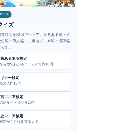
クイズ
クイズ
回答時間をSNSでシェア。あるある編・方
歴史編・偉人編・ご当地グルメ編・遺跡編
中です。
県民あるある検定
なら秒でわかるローカル常識10問
ビギナー検定
般の入門10問
方言マニア検定
の博多弁・福岡弁10問
歴史マニア検定
宰府から近代化遺産まで