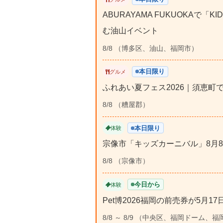
ABURAYAMA FUKUOKAで「
む油山イベント
8/8 （博多区、油山、福岡市）
本日限り
グルメ
ふれあい夏フェス2026｜須恵町
8/8 （糟屋郡）
本日限り
体験
宗像市「キッズカーニバル」8月
8/8 （宗像市）
今日から
体験
Pet博2026福岡の前売券が5月1
8/8 ～ 8/9 （中央区、福岡ドーム、