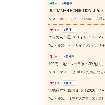
開催中
体験
ULTRAMAN EXHIBITION 
7/10 ～ 8/30 （スペースLABO
開催中
グルメ
そうめん小屋 in ベイサイド202
7/1 ～ 8/30 （ベイサイドプレイス
開催中
グルメ
100円で九州へ大冒険！JR九州こ
7/18 ～ 8/31 （九州鉄道記念館、門
開催中
グルメ
宮地嶽神社 風凛まつり2026｜7
7/1 ～ 8/31 （太宰府天満宮、宮地