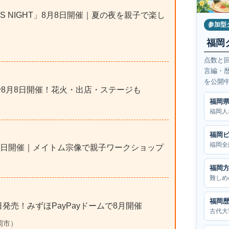
KIDS NIGHT」8月8日開催｜夏の夜を親子で楽し
参加型
福岡
点数と
言編・
を公開
で8月8日開催！花火・出店・ステージも
福岡
福岡人
福岡
福岡全
8日開催｜メイトム宗像で親子ワークショップ
福岡
難しめ
福岡
7日発売！みずほPayPayドームで8月開催
古代大
福岡市）