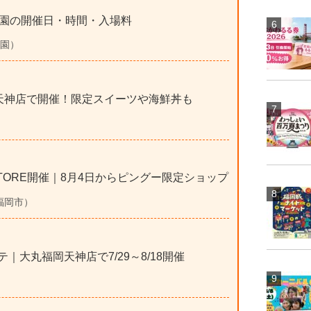
園の開催日・時間・入場料
公園）
岡天神店で開催！限定スイーツや海鮮丼も
P STORE開催｜8月4日からピングー限定ショップ
、福岡市）
テ｜大丸福岡天神店で7/29～8/18開催
）