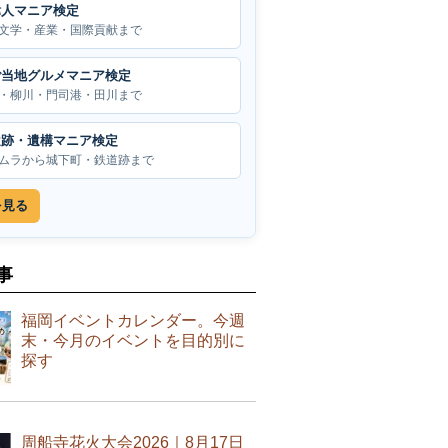
偉人マニア検定
文学・産業・国際貢献まで
ご当地グルメマニア検定
・柳川・門司港・田川まで
遺跡・遺構マニア検定
ムラから城下町・鉄道跡まで
を見る
事
福岡イベントカレンダー。今週
末・今月のイベントを目的別に
探す
周船寺花火大会2026｜8月17日