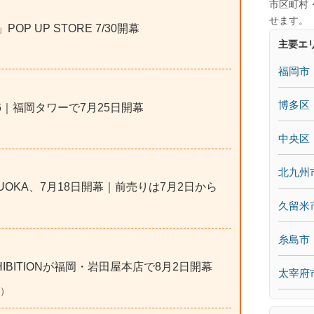
市区町村
せます。
POP UP STORE 7/30開幕
主要エ
福岡市
博多区
6｜福岡タワーで7月25日開幕
中央区
北九州
FUKUOKA、7月18日開幕｜前売りは7月2日から
久留米
糸島市
 EXHIBITIONが福岡・岩田屋本店で8月2日開幕
太宰府
市）