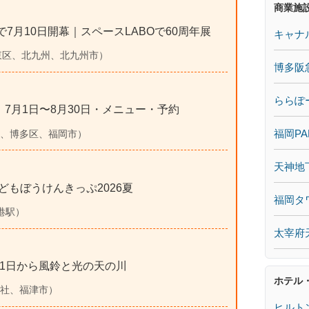
商業施
北九州で7月10日開幕｜スペースLABOで60周年展
キャナ
、八幡東区、北九州、北九州市）
博多阪
ららぽ
6｜7月1日〜8月30日・メニュー・予約
福岡PA
博多、博多区、福岡市）
天神地
どもぼうけんきっぷ2026夏
福岡タ
司港駅）
太宰府
月1日から風鈴と光の天の川
ホテル
嶽神社、福津市）
ヒルト