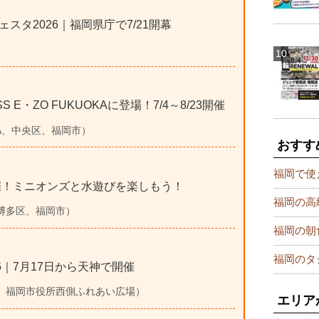
タ2026｜福岡県庁で7/21開幕
 E・ZO FUKUOKAに登場！7/4～8/23開催
KUOKA、中央区、福岡市）
おすす
福岡で使
開催！ミニオンズと水遊びを楽しもう！
福岡の高
多、博多区、福岡市）
福岡の朝
福岡のタ
6｜7月17日から天神で開催
福岡市、福岡市役所西側ふれあい広場）
エリア