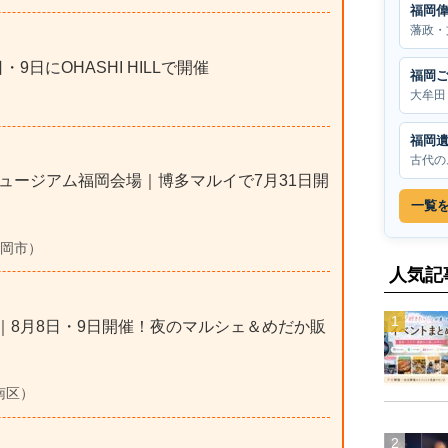
福岡
藩政・
9日にOHASHI HILLで開催
福岡
大牟田
福岡
古代の
ュージアム福岡会場｜博多マルイで7月31日開
一覧
福岡市）
人気記
6｜8月8日・9日開催！夜のマルシェ＆めだか販
倉南区）