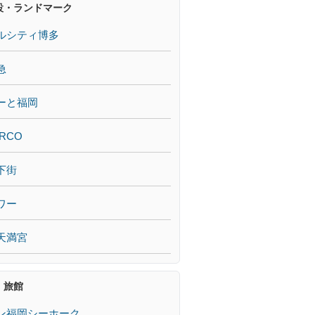
設・ランドマーク
ルシティ博多
急
ーと福岡
RCO
下街
ワー
天満宮
・旅館
ン福岡シーホーク