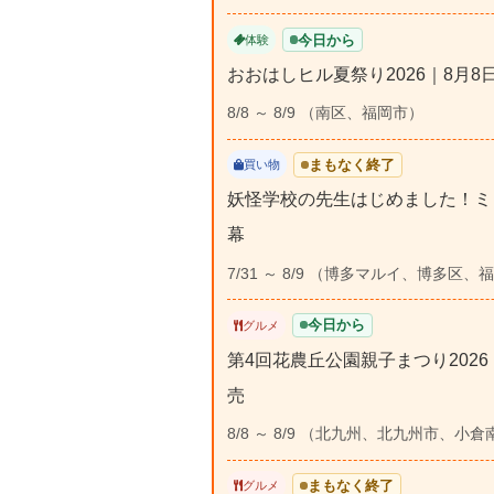
今日から
体験
おおはしヒル夏祭り2026｜8月8日・
8/8 ～ 8/9 （南区、福岡市）
まもなく終了
買い物
妖怪学校の先生はじめました！ミ
幕
7/31 ～ 8/9 （博多マルイ、博多区、
今日から
グルメ
第4回花農丘公園親子まつり202
売
8/8 ～ 8/9 （北九州、北九州市、小
まもなく終了
グルメ