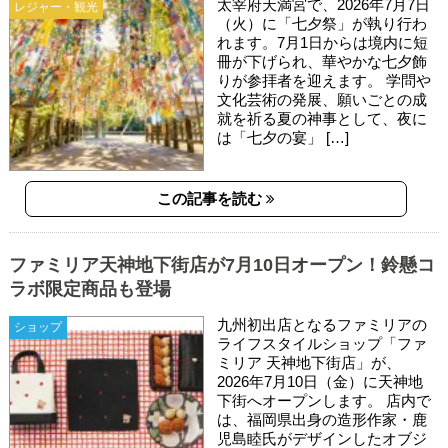
太宰府天満宮で、2026年7月7日
レジャー・観光
（火）に「七夕祭」が執り行わ
れます。7月1日からは境内に短
冊が下げられ、華やかな七夕飾
りが参拝者を迎えます。 学問や
文化芸術の発展、願いごとの成
就を祈る夏の神事として、夜に
は「七夕の宴」 […]
この記事を読む
ファミリア天神地下街店が7月10日オープン！鈴懸コ
ラボ限定商品も登場
九州初出店となるファミリアの
ショップ
ライフスタイルショップ「ファ
ミリア 天神地下街店」が、
2026年7月10日（金）に天神地
下街へオープンします。 店内で
は、福岡県出身の造形作家・鹿
児島睦氏がデザインしたオブジ