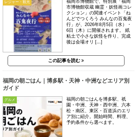
福岡市博物館で、特別展「福岡
レジャー・観光
市博物館収蔵 幽霊・妖怪画コレ
クション」の関連イベント「ね
んどでつくろう みんなの百鬼夜
行」が、2026年8月5日（水）・
6日（木）に開催されます。 紙
粘土で小さな妖怪を作り、完成
後は会場オリ […]
この記事を読む
福岡の朝ごはん｜博多駅・天神・中洲などエリア別
ガイド
福岡の朝ごはんを博多駅、祇
グルメ
園・中洲、天神・西中洲、六本
松・南区、東区・百道浜のエリ
ア別に紹介。開始時間、料理、
予約条件から選べます。