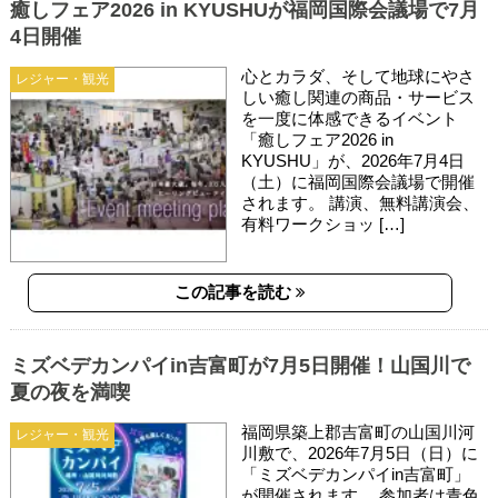
癒しフェア2026 in KYUSHUが福岡国際会議場で7月
4日開催
心とカラダ、そして地球にやさ
レジャー・観光
しい癒し関連の商品・サービス
を一度に体感できるイベント
「癒しフェア2026 in
KYUSHU」が、2026年7月4日
（土）に福岡国際会議場で開催
されます。 講演、無料講演会、
有料ワークショッ […]
この記事を読む
ミズベデカンパイin吉富町が7月5日開催！山国川で
夏の夜を満喫
福岡県築上郡吉富町の山国川河
レジャー・観光
川敷で、2026年7月5日（日）に
「ミズベデカンパイin吉富町」
が開催されます。 参加者は青色