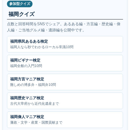
参加型クイズ
福岡クイズ
点数と回答時間をSNSでシェア。あるある編・方言編・歴史編・偉
人編・ご当地グルメ編・遺跡編を公開中です。
福岡県民あるある検定
福岡人なら秒でわかるローカル常識10問
福岡ビギナー検定
福岡全般の入門10問
福岡方言マニア検定
難しめの博多弁・福岡弁10問
福岡歴史マニア検定
古代大宰府から近代化遺産まで
福岡偉人マニア検定
藩政・文学・産業・国際貢献まで