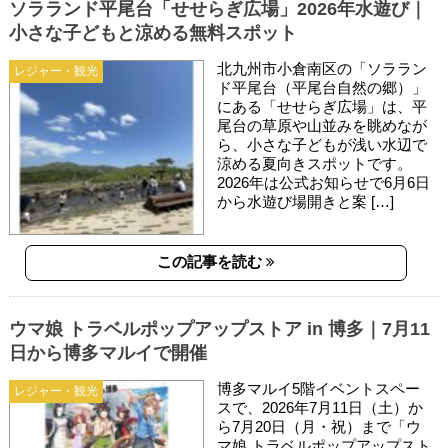
ソラランド平尾台「せせらぎ広場」2026年水遊び｜
小さな子どもと涼める無料スポット
北九州市小倉南区の「ソララン
レジャー・観光
ド平尾台（平尾台自然の郷）」
にある「せせらぎ広場」は、平
尾台の草原や山並みを眺めなが
ら、小さな子どもが浅い水辺で
涼める夏向きスポットです。
2026年は公式お知らせで6月6日
から水遊び場開きと案 […]
この記事を読む
ウマ娘 トラベルポップアップストア in 博多｜7月11
日から博多マルイで開催
博多マルイ5階イベントスペー
レジャー・観光
スで、2026年7月11日（土）か
ら7月20日（月・祝）まで「ウ
マ娘 トラベルポップアップスト