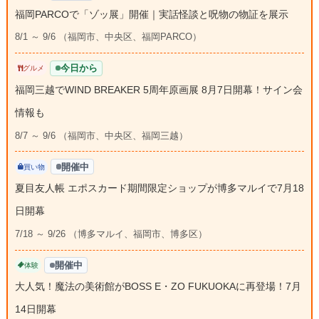
福岡PARCOで「ゾッ展」開催｜実話怪談と呪物の物証を展示
8/1 ～ 9/6 （福岡市、中央区、福岡PARCO）
今日から
グルメ
福岡三越でWIND BREAKER 5周年原画展 8月7日開幕！サイン会
情報も
8/7 ～ 9/6 （福岡市、中央区、福岡三越）
開催中
買い物
夏目友人帳 エポスカード期間限定ショップが博多マルイで7月18
日開幕
7/18 ～ 9/26 （博多マルイ、福岡市、博多区）
開催中
体験
大人気！魔法の美術館がBOSS E・ZO FUKUOKAに再登場！7月
14日開幕