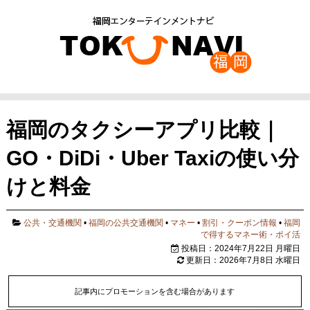
福岡のタクシーアプリ比較｜
GO・DiDi・Uber Taxiの使い分
けと料金
公共・交通機関
•
福岡の公共交通機関
•
マネー
•
割引・クーポン情報
•
福岡
で得するマネー術・ポイ活
投稿日：2024年7月22日 月曜日
更新日：2026年7月8日 水曜日
記事内にプロモーションを含む場合があります