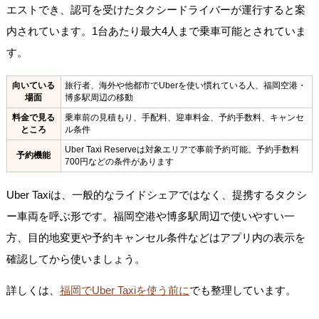
エストでき、認可を受けたタクシードライバーが運行すると案
内されています。1台あたり最大4人まで乗車可能とされていま
す。
向いている
旅行者、海外や他都市でUberを使い慣れている人、福岡空港・
場面
博多駅周辺の移動
料金で見る
乗車前の見積もり、手配料、迎車料金、予約手数料、キャンセ
ところ
ル条件
Uber Taxi Reserveは対象エリアで事前予約可能。予約手数料
予約機能
700円などの条件があります
Uber Taxiは、一般的なライドシェアではなく、提携するタクシ
ー車両を呼ぶ形です。福岡空港や博多駅周辺で使いやすい一
方、目的地変更や予約キャンセル条件などはアプリ内の表示を
確認してから使いましょう。
詳しくは、
福岡でUber Taxiを使う前に
でも整理しています。