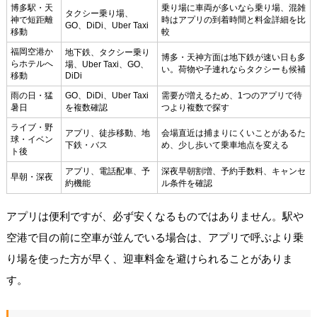
博多駅・天
乗り場に車両が多いなら乗り場、混雑
タクシー乗り場、
神で短距離
時はアプリの到着時間と料金詳細を比
GO、DiDi、Uber Taxi
移動
較
福岡空港か
地下鉄、タクシー乗り
博多・天神方面は地下鉄が速い日も多
らホテルへ
場、Uber Taxi、GO、
い。荷物や子連れならタクシーも候補
移動
DiDi
雨の日・猛
GO、DiDi、Uber Taxi
需要が増えるため、1つのアプリで待
暑日
を複数確認
つより複数で探す
ライブ・野
アプリ、徒歩移動、地
会場直近は捕まりにくいことがあるた
球・イベン
下鉄・バス
め、少し歩いて乗車地点を変える
ト後
アプリ、電話配車、予
深夜早朝割増、予約手数料、キャンセ
早朝・深夜
約機能
ル条件を確認
アプリは便利ですが、必ず安くなるものではありません。駅や
空港で目の前に空車が並んでいる場合は、アプリで呼ぶより乗
り場を使った方が早く、迎車料金を避けられることがありま
す。