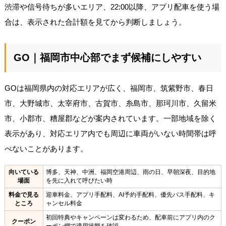
渋滞や信号待ちが多いエリア、22:00以降、アプリ配車を使う場
合は、表示された合計額を見てから判断しましょう。
GO｜福岡市中心部でまず候補にしやすい
GOは福岡県内の対応エリアが広く、福岡市、筑紫野市、春日
市、大野城市、太宰府市、古賀市、糸島市、那珂川市、久留米
市、小郡市、糟屋郡などが案内されています。一部地域を除く
表示があり、対応エリア内でも周辺に車両がいない時間帯は呼
べないことがあります。
向いている
博多、天神、中洲、福岡空港周辺、雨の日、早朝深夜、目的地
場面
を先に入れて呼びたい時
料金で見る
迎車料金、アプリ手配料、AI予約手配料、優先パス手配料、キ
ところ
ャンセル料金
初回特典やキャンペーンは変わるため、配車前にアプリ内のク
クーポン
ーポン欄で適用状態を確認