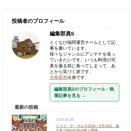
投稿者のプロフィール
編集部員S
とくなび福岡運営チームとして記
事を書いています。
様々なジャンルにアンテナを張っ
ていきたいです。いつも料理の写
真を撮る前に食べてしまって、あ
とから気づく派です。
大牟田市
出身です。
編集部員Sのプロフィール・執
筆記事を見る
→
最新の投稿
2026.08.06.
イスラ・デ・サルサ2026｜9月19日、能
古島でWorld Beat祭り開催