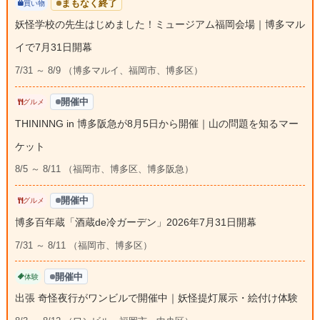
まもなく終了
買い物
妖怪学校の先生はじめました！ミュージアム福岡会場｜博多マル
イで7月31日開幕
7/31 ～ 8/9 （博多マルイ、福岡市、博多区）
開催中
グルメ
THININNG in 博多阪急が8月5日から開催｜山の問題を知るマー
ケット
8/5 ～ 8/11 （福岡市、博多区、博多阪急）
開催中
グルメ
博多百年蔵「酒蔵de冷ガーデン」2026年7月31日開幕
7/31 ～ 8/11 （福岡市、博多区）
開催中
体験
出張 奇怪夜行がワンビルで開催中｜妖怪提灯展示・絵付け体験