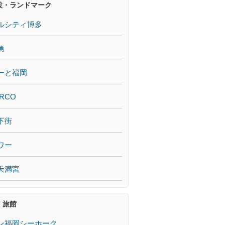
設・ランドマーク
ルシティ博多
急
ーと福岡
RCO
下街
ワー
天満宮
・旅館
ン福岡シーホーク