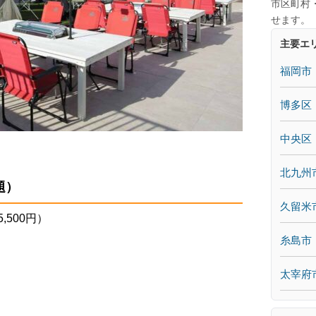
市区町村
せます。
主要エ
福岡市
博多区
中央区
北九州
題）
久留米
,500円）
糸島市
太宰府