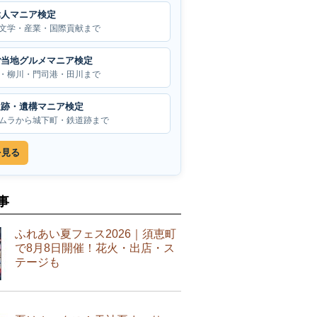
偉人マニア検定
文学・産業・国際貢献まで
ご当地グルメマニア検定
・柳川・門司港・田川まで
遺跡・遺構マニア検定
ムラから城下町・鉄道跡まで
を見る
事
ふれあい夏フェス2026｜須恵町
で8月8日開催！花火・出店・ス
テージも