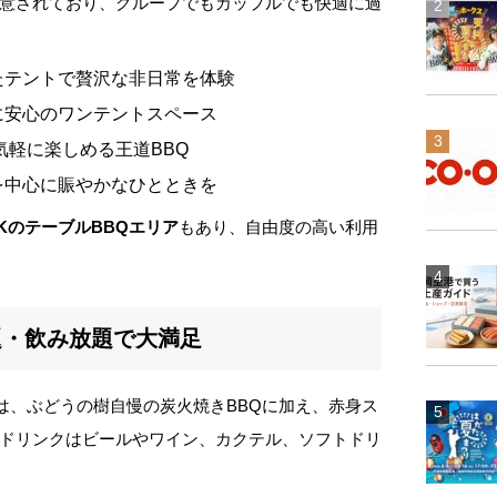
意されており、グループでもカップルでも快適に過
たテントで贅沢な非日常を体験
に安心のワンテントスペース
気軽に楽しめる王道BBQ
を中心に賑やかなひとときを
KのテーブルBBQエリア
もあり、自由度の高い利用
題・飲み放題で大満足
は、ぶどうの樹自慢の炭火焼きBBQに加え、赤身ス
ドリンクはビールやワイン、カクテル、ソフトドリ
。