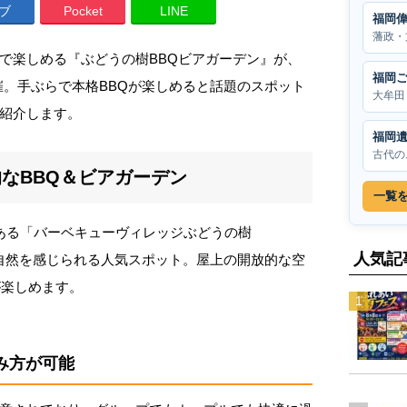
ブ
Pocket
LINE
福岡
藩政・
で楽しめる『ぶどうの樹BBQビアガーデン』が、
福岡
で開催。手ぶらで本格BBQが楽しめると話題のスポット
大牟田
紹介します。
福岡
古代の
なBBQ＆ビアガーデン
一覧
ある「バーベキューヴィレッジぶどうの樹
人気記
がら自然を感じられる人気スポット。屋上の開放的な空
が楽しめます。
み方が可能