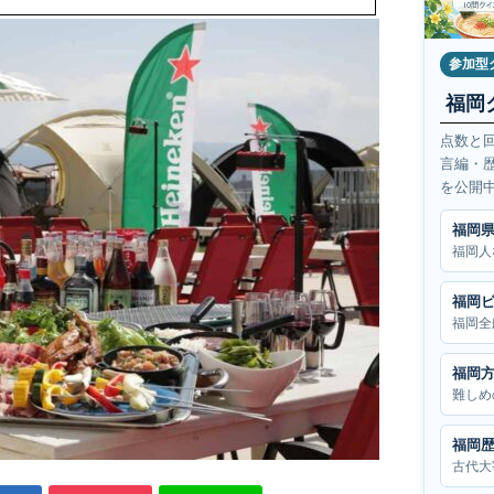
参加型
福岡
点数と
言編・
を公開
福岡
福岡人
福岡
福岡全
福岡
難しめ
福岡
古代大