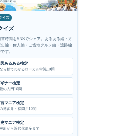
クイズ
クイズ
回答時間をSNSでシェア。あるある編・方
歴史編・偉人編・ご当地グルメ編・遺跡編
中です。
県民あるある検定
なら秒でわかるローカル常識10問
ビギナー検定
般の入門10問
方言マニア検定
の博多弁・福岡弁10問
歴史マニア検定
宰府から近代化遺産まで