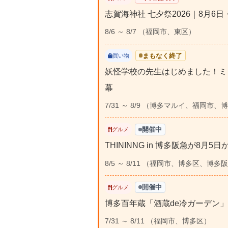
志賀海神社 七夕祭2026｜8月6
8/6 ～ 8/7 （福岡市、東区）
まもなく終了
買い物
妖怪学校の先生はじめました！ミ
幕
7/31 ～ 8/9 （博多マルイ、福岡市、
開催中
グルメ
THININNG in 博多阪急が8
8/5 ～ 8/11 （福岡市、博多区、博多
開催中
グルメ
博多百年蔵「酒蔵de冷ガーデン」2
7/31 ～ 8/11 （福岡市、博多区）