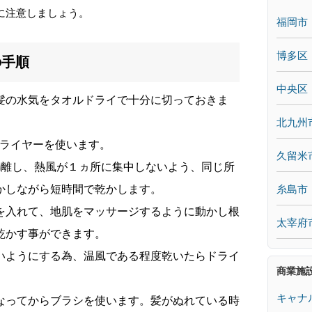
に注意しましょう。
福岡市
博多区
の手順
中央区
髪の水気をタオルドライで十分に切っておきま
北九州
いドライヤーを使います。
久留米
cm離し、熱風が１ヵ所に集中しないよう、同じ所
糸島市
かしながら短時間で乾かします。
を入れて、地肌をマッサージするように動かし根
太宰府
乾かす事ができます。
いようにする為、温風である程度乾いたらドライ
商業施
キャナ
なってからブラシを使います。髪がぬれている時