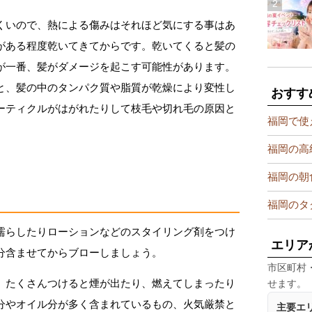
くいので、熱による傷みはそれほど気にする事はあ
がある程度乾いてきてからです。乾いてくると髪の
が一番、髪がダメージを起こす可能性があります。
と、髪の中のタンパク質や脂質が乾燥により変性し
おすす
ーティクルがはがれたりして枝毛や切れ毛の原因と
福岡で使
福岡の高
福岡の朝
福岡のタ
濡らしたりローションなどのスタイリング剤をつけ
エリア
分含ませてからブローしましょう。
市区町村
、たくさんつけると煙が出たり、燃えてしまったり
せます。
分やオイル分が多く含まれているもの、火気厳禁と
主要エ