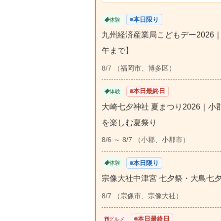
本日限り
体験
九州経済産業局こどもデー2026
午まで】
8/7 （福岡市、博多区）
本日最終日
体験
大崎七夕神社 夏まつり2026｜
を楽しむ夏祭り
8/6 ～ 8/7 （小郡、小郡市）
本日限り
体験
宗像大社中津宮 七夕祭・大島七夕
8/7 （宗像市、宗像大社）
本日最終日
グルメ