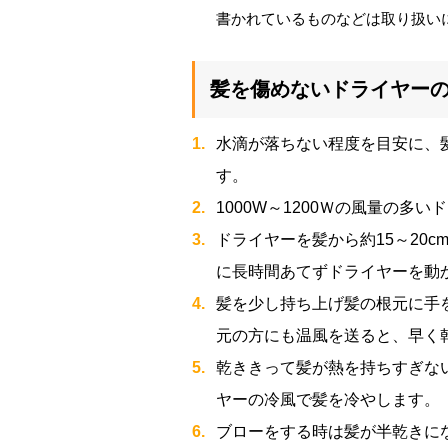
書かれているものなどは取り扱い
髪を傷めないドライヤー
水滴が落ちない程度を目安に、
す。
1000W～1200Ｗの風量の多
ドライヤーを髪から約15～20
に長時間あてずドライヤーを動
髪を少し持ち上げ髪の根元に手
元の方にも温風を送ると、早く
乾ききって髪が熱を持ちすぎな
ヤーの冷風で髪を冷やします。
ブローをする時は髪が半乾きに