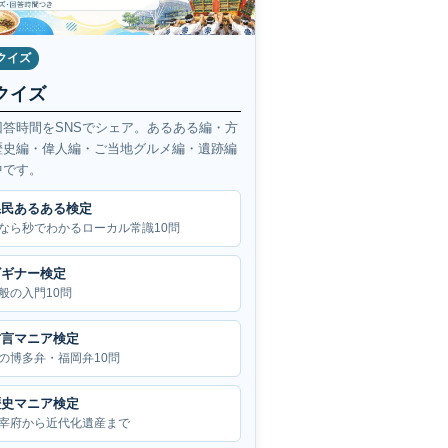
クイズ
クイズ
回答時間をSNSでシェア。あるある編・方
歴史編・偉人編・ご当地グルメ編・遺跡編
中です。
県民あるある検定
なら秒でわかるローカル常識10問
ビギナー検定
般の入門10問
方言マニア検定
の博多弁・福岡弁10問
歴史マニア検定
宰府から近代化遺産まで