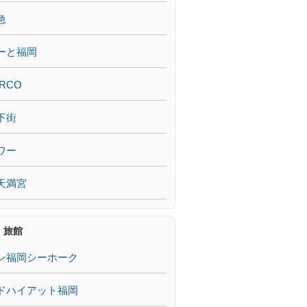
急
ーと福岡
RCO
下街
ワー
天満宮
・旅館
ン福岡シーホーク
ドハイアット福岡