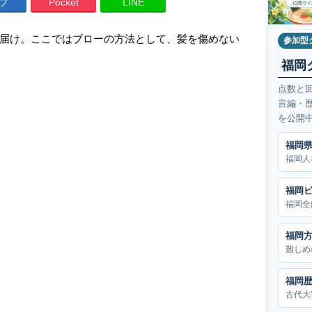
ブ
Pocket
LINE
届け。ここではブローの方法として、髪を傷めない
参加型
福岡
点数と
言編・
を公開
福岡
福岡人
福岡
福岡全
福岡
難しめ
福岡
古代大