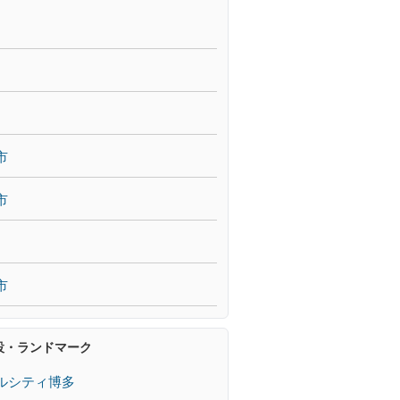
市
市
市
設・ランドマーク
ルシティ博多