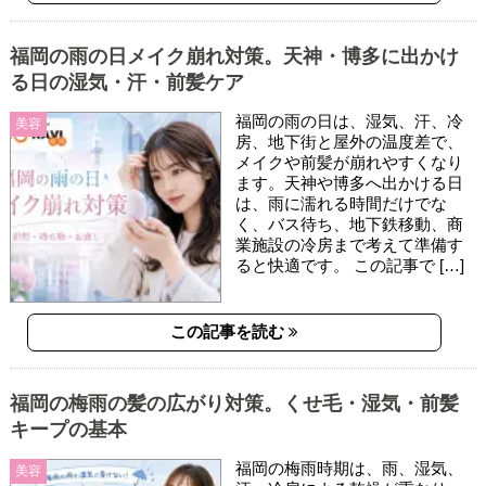
福岡の雨の日メイク崩れ対策。天神・博多に出かけ
る日の湿気・汗・前髪ケア
福岡の雨の日は、湿気、汗、冷
美容
房、地下街と屋外の温度差で、
メイクや前髪が崩れやすくなり
ます。天神や博多へ出かける日
は、雨に濡れる時間だけでな
く、バス待ち、地下鉄移動、商
業施設の冷房まで考えて準備す
ると快適です。 この記事で […]
この記事を読む
福岡の梅雨の髪の広がり対策。くせ毛・湿気・前髪
キープの基本
福岡の梅雨時期は、雨、湿気、
美容