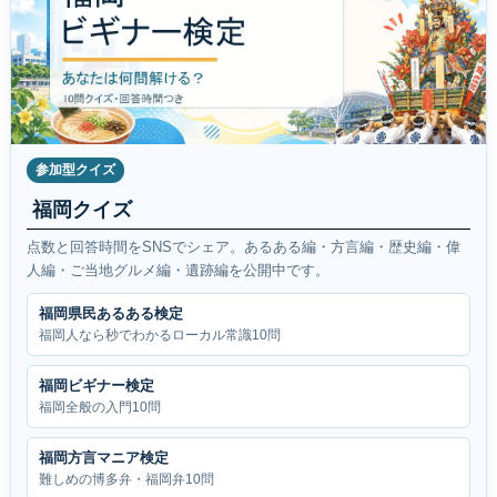
参加型クイズ
福岡クイズ
点数と回答時間をSNSでシェア。あるある編・方言編・歴史編・偉
人編・ご当地グルメ編・遺跡編を公開中です。
福岡県民あるある検定
福岡人なら秒でわかるローカル常識10問
福岡ビギナー検定
福岡全般の入門10問
福岡方言マニア検定
難しめの博多弁・福岡弁10問