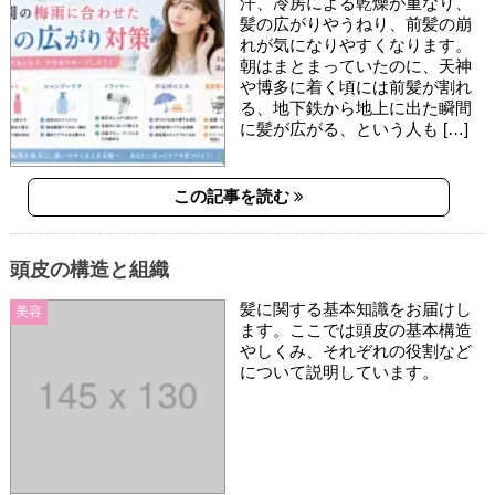
汗、冷房による乾燥が重なり、
髪の広がりやうねり、前髪の崩
れが気になりやすくなります。
朝はまとまっていたのに、天神
や博多に着く頃には前髪が割れ
る、地下鉄から地上に出た瞬間
に髪が広がる、という人も […]
この記事を読む
頭皮の構造と組織
髪に関する基本知識をお届けし
美容
ます。ここでは頭皮の基本構造
やしくみ、それぞれの役割など
について説明しています。