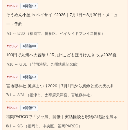
開催中
グルメ
そうめん小屋 in ベイサイド2026｜7月1日〜8月30日・メニュ
ー・予約
7/1 ～ 8/30 （福岡市、博多区、ベイサイドプレイス博多）
開催中
グルメ
100円で九州へ大冒険！JR九州こどもぼうけんきっぷ2026夏
7/18 ～ 8/31 （門司港駅、九州鉄道記念館）
開催中
グルメ
宮地嶽神社 風凛まつり2026｜7月1日から風鈴と光の天の川
7/1 ～ 8/31 （福津市、太宰府天満宮、宮地嶽神社）
開催中
グルメ
福岡PARCOで「ゾッ展」開催｜実話怪談と呪物の物証を展示
8/1 ～ 9/6 （福岡市、中央区、福岡PARCO）