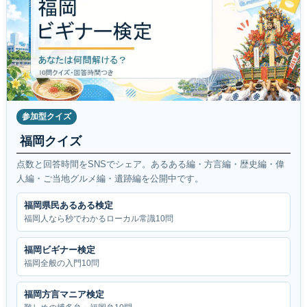
参加型クイズ
福岡クイズ
点数と回答時間をSNSでシェア。あるある編・方言編・歴史編・偉
人編・ご当地グルメ編・遺跡編を公開中です。
福岡県民あるある検定
福岡人なら秒でわかるローカル常識10問
福岡ビギナー検定
福岡全般の入門10問
福岡方言マニア検定