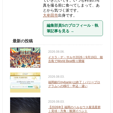
ていきたいです。いつも料理の写
真を撮る前に食べてしまって、あ
とから気づく派です。
大牟田市
出身です。
編集部員Sのプロフィール・執
筆記事を見る
→
最新の投稿
2026.08.06.
イスラ・デ・サルサ2026｜9月19日、能
古島でWorld Beat祭り開催
2026.08.03.
福岡銀行mybank+は終了｜バリープロ
グラムへの移行・申込・違い
2026.08.03.
【2026年】福岡のペルセウス座流星群
｜見頃・方角・観測イベント