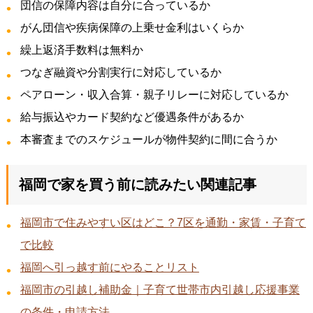
団信の保障内容は自分に合っているか
がん団信や疾病保障の上乗せ金利はいくらか
繰上返済手数料は無料か
つなぎ融資や分割実行に対応しているか
ペアローン・収入合算・親子リレーに対応しているか
給与振込やカード契約など優遇条件があるか
本審査までのスケジュールが物件契約に間に合うか
福岡で家を買う前に読みたい関連記事
福岡市で住みやすい区はどこ？7区を通勤・家賃・子育て
で比較
福岡へ引っ越す前にやることリスト
福岡市の引越し補助金｜子育て世帯市内引越し応援事業
の条件・申請方法