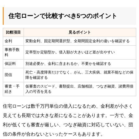
住宅ローンで比較すべき5つのポイント
比較項目
見るポイント
金利
変動金利、固定期間選択型、全期間固定金利の違いを確認する
事務手数
定率型か定額型か。借入額が大きいほど差が出やすい
料
保証料
別途必要か、金利に含まれるか、不要かを確認する
死亡・高度障害だけでなく、がん、三大疾病、就業不能などの保
団信
障を確認する
審査・手
仮審査のスピード、書類提出、店舗相談、つなぎ融資、諸費用借
続き
入の可否を見る
住宅ローンは数千万円単位の借入になるため、金利差が小さく
見えても長期では大きな差になることがあります。一方で、金
利が低くても審査が厳しい、つなぎ融資に対応していない、団
信の条件が合わないといったケースもあります。