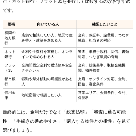
行・ネット銀行・フラット35を並行して比較するのがおすすめ
です。
候補
向いている人
確認したいこと
福岡の
店舗で相談したい人、地元で住
金利、保証料、諸費用、つなぎ
地方銀
み替え・建築を進める人
融資、担当者の対応
行
ネット
金利や手数料を重視し、オンラ
審査、事務手数料、団信、書類
銀行
インで進められる人
対応、つなぎ融資の有無
フラッ
全期間固定金利で返済額を安定
金利、技術基準、取扱金融機
ト35
させたい人
関、物件検査
都市銀
転勤や県外移動の可能性がある
支店・オンライン対応、金利、
行
人
団信、審査条件
信用金
営業エリア、会員条件、金利、
地域密着で相談したい人
庫
保証料
最終的には、金利だけでなく「総支払額」「審査に通る可能
性」「手続きの進めやすさ」「購入する物件との相性」を見て
選びましょう。