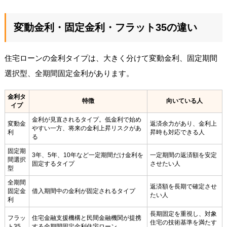
変動金利・固定金利・フラット35の違い
住宅ローンの金利タイプは、大きく分けて変動金利、固定期間
選択型、全期間固定金利があります。
金利タ
特徴
向いている人
イプ
金利が見直されるタイプ。低金利で始め
変動金
返済余力があり、金利上
やすい一方、将来の金利上昇リスクがあ
利
昇時も対応できる人
る
固定期
3年、5年、10年など一定期間だけ金利を
一定期間の返済額を安定
間選択
固定するタイプ
させたい人
型
全期間
返済額を長期で確定させ
固定金
借入期間中の金利が固定されるタイプ
たい人
利
長期固定を重視し、対象
フラッ
住宅金融支援機構と民間金融機関が提携
住宅の技術基準を満たす
ト35
する全期間固定金利住宅ローン