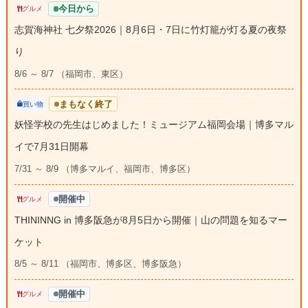
今日から
グルメ
志賀海神社 七夕祭2026｜8月6日・7日に竹灯籠が灯る夏の夜祭
り
8/6 ～ 8/7 （福岡市、東区）
まもなく終了
買い物
妖怪学校の先生はじめました！ミュージアム福岡会場｜博多マル
イで7月31日開幕
7/31 ～ 8/9 （博多マルイ、福岡市、博多区）
開催中
グルメ
THININNG in 博多阪急が8月5日から開催｜山の問題を知るマー
ケット
8/5 ～ 8/11 （福岡市、博多区、博多阪急）
開催中
グルメ