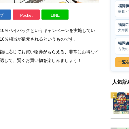
福岡
藩政・
ブ
Pocket
LINE
福岡
10％ペイバックというキャンペーンを実施してい
大牟田
10％相当が還元されるというものです。
福岡
古代の
額に応じてお買い物券がもらえる、非常にお得なイ
認して、賢くお買い物を楽しみましょう！
一覧
人気記