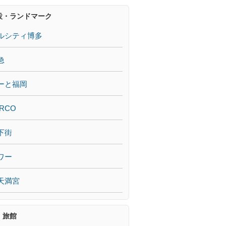
設・ランドマーク
ルシティ博多
急
ーと福岡
RCO
下街
ワー
天満宮
・旅館