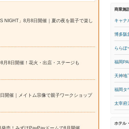
商業施
キャナ
KIDS NIGHT」8月8日開催｜夏の夜を親子で楽し
博多阪
ららぽ
福岡PA
で8月8日開催！花火・出店・ステージも
天神地
福岡タ
8日開催｜メイトム宗像で親子ワークショップ
太宰府
ホテル
7日発売！みずほPayPayドームで8月開催