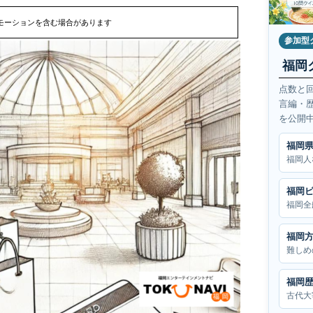
モーションを含む場合があります
参加型
福岡
点数と
言編・
を公開
福岡
福岡人
福岡
福岡全
福岡
難しめ
福岡
古代大