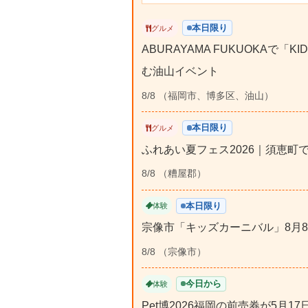
本日限り
グルメ
ABURAYAMA FUKUOKAで「
む油山イベント
8/8 （福岡市、博多区、油山）
本日限り
グルメ
ふれあい夏フェス2026｜須恵町
8/8 （糟屋郡）
本日限り
体験
宗像市「キッズカーニバル」8月
8/8 （宗像市）
今日から
体験
Pet博2026福岡の前売券が5月1