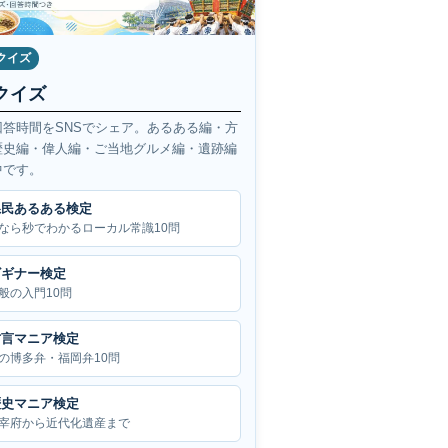
クイズ
クイズ
回答時間をSNSでシェア。あるある編・方
歴史編・偉人編・ご当地グルメ編・遺跡編
中です。
県民あるある検定
なら秒でわかるローカル常識10問
ビギナー検定
般の入門10問
方言マニア検定
の博多弁・福岡弁10問
歴史マニア検定
宰府から近代化遺産まで