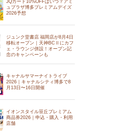
JQカード10%OFFはいつ？アミ
ュプラザ博多プレミアムデイズ
2026予想
ジュンク堂書店 福岡店が8月4日
移転オープン｜天神BCⅡにカフ
ェ・ラウンジ併設！オープン記
念のキャンペーンも
キャナルサマーナイトライブ
2026｜キャナルシティ博多で8
月13日〜16日開催
イオンスタイル笹丘プレミアム
商品券2026｜申込・購入・利用
店舗