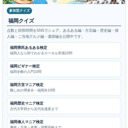
参加型クイズ
福岡クイズ
点数と回答時間をSNSでシェア。あるある編・方言編・歴史編・偉
人編・ご当地グルメ編・遺跡編を公開中です。
福岡県民あるある検定
福岡人なら秒でわかるローカル常識10問
福岡ビギナー検定
福岡全般の入門10問
福岡方言マニア検定
難しめの博多弁・福岡弁10問
福岡歴史マニア検定
古代大宰府から近代化遺産まで
福岡偉人マニア検定
藩政・文学・産業・国際貢献まで