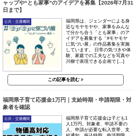
ャップや“とも家事”のアイデアを募集【2026年7月31
日まで】
福岡県は、ジェンダーによる身
公共・交通機関
近なモヤモヤや、家事をみんな
で分かち合う「とも家事」のア
イデアを募集する「#モヤモヤ
に気づい展」の作品募集を実施
しています。 日常の気づきや体
験、家庭での工夫などを写真や
川柳で表現できる企画で […]
この記事を読む
福岡県子育て応援金1万円｜支給時期・申請期限・対
象者を確認
福岡県子育て応援金は子ども1
公共・交通機関
人1万円。対象者、申請不要の
人、申請が必要な転入世帯、支
給通知、振込時期、申請期限、