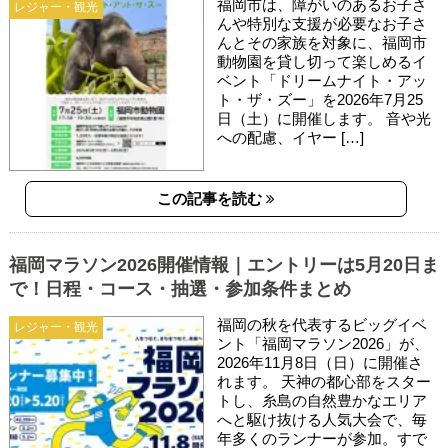
福岡市は、障がいのあるお子さ
レジャー・観光
んや特別な支援が必要なお子さ
んとその家族を対象に、福岡市
動物園を貸し切って楽しめるイ
ベント「ドリームナイト・アッ
ト・ザ・ズー」を2026年7月25
日（土）に開催します。 音や光
への配慮、イヤー […]
この記事を読む
福岡マラソン2026開催情報｜エントリーは5月20日ま
で！日程・コース・抽選・参加条件まとめ
福岡の秋を代表するビッグイベ
レジャー・観光
ント「福岡マラソン2026」が、
2026年11月8日（日）に開催さ
れます。 天神の都心部をスター
トし、糸島の自然豊かなエリア
へと駆け抜ける人気大会で、毎
年多くのランナーが参加。すで