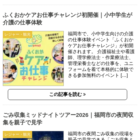
ふくおかケアお仕事チャレンジ初開催｜小中学生が
介護の仕事体験
福岡市で、小中学生向けの介護
レジャー・観光
の仕事体験イベント「ふくおか
ケアお仕事チャレンジ」が初開
催されます。 介護福祉士や看護
師、理学療法士・作業療法士、
管理栄養士などの仕事を、ユニ
フォームを着て本格的に体験で
きる参加無料のイベント […]
この記事を読む
ごみ収集ミッドナイトツアー2026｜福岡市の夜間収
集を親子で見学
福岡市の夜間ごみ収集の現場を
レジャー・観光
親子で見学できる「ごみ収集ミ