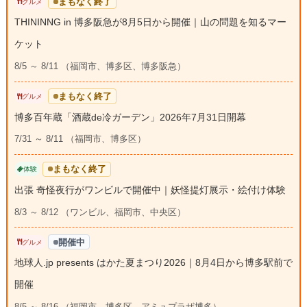
まもなく終了
グルメ
THININNG in 博多阪急が8月5日から開催｜山の問題を知るマー
ケット
8/5 ～ 8/11 （福岡市、博多区、博多阪急）
まもなく終了
グルメ
博多百年蔵「酒蔵de冷ガーデン」2026年7月31日開幕
7/31 ～ 8/11 （福岡市、博多区）
まもなく終了
体験
出張 奇怪夜行がワンビルで開催中｜妖怪提灯展示・絵付け体験
8/3 ～ 8/12 （ワンビル、福岡市、中央区）
開催中
グルメ
地球人.jp presents はかた夏まつり2026｜8月4日から博多駅前で
開催
8/5 ～ 8/16 （福岡市、博多区、アミュプラザ博多）