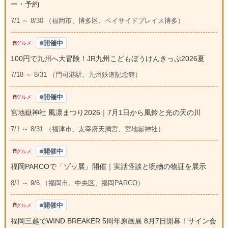
ー・予約
7/1 ～ 8/30 （福岡市、博多区、ベイサイドプレイス博多）
開催中
グルメ
100円で九州へ大冒険！JR九州こどもぼうけんきっぷ2026夏
7/18 ～ 8/31 （門司港駅、九州鉄道記念館）
開催中
グルメ
宮地嶽神社 風凛まつり2026｜7月1日から風鈴と光の天の川
7/1 ～ 8/31 （福津市、太宰府天満宮、宮地嶽神社）
開催中
グルメ
福岡PARCOで「ゾッ展」開催｜実話怪談と呪物の物証を展示
8/1 ～ 9/6 （福岡市、中央区、福岡PARCO）
開催中
グルメ
福岡三越でWIND BREAKER 5周年原画展 8月7日開幕！サイン会