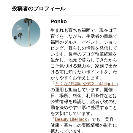
投稿者のプロフィール
Ponko
生まれも育ちも福岡で、現在は子
育てをしながら、生活者の目線で
福岡のグルメ、イベント、ショッ
ピング、暮らしの情報を発信して
います。長年のブログ執筆経験を
生かし、地元で暮らしてきたから
こそ気づける魅力や、家族で出か
ける前に知りたいポイントを、わ
かりやすくお伝えします。
「
とくなび福岡 公式X（@ifkjp）
」
の運用も担当しています。開催
日、場所、料金、利用条件などは
公式情報を確認し、読者が次の行
動を決めやすい形に整理すること
を大切にしています。
「
Beauty LifeHack
」でも、美容・
健康・暮らしの実践情報の制作に
携わっています。