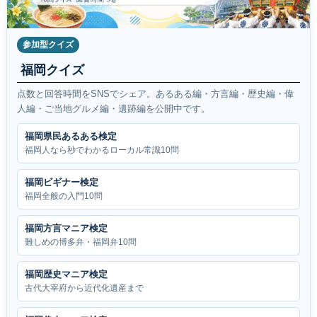
参加型クイズ
福岡クイズ
点数と回答時間をSNSでシェア。あるある編・方言編・歴史編・偉
人編・ご当地グルメ編・遺跡編を公開中です。
福岡県民あるある検定
福岡人なら秒でわかるローカル常識10問
福岡ビギナー検定
福岡全般の入門10問
福岡方言マニア検定
難しめの博多弁・福岡弁10問
福岡歴史マニア検定
古代大宰府から近代化遺産まで