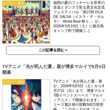
福岡の夏のフィナーレを世界の
レジャー・観光
音楽とダンスで彩る異文化交流
フェスティバル「第27回 ISLA
DE SALSA（イスラ・デ・サル
サ）- World Beat 祭り -」が、
2026年9月19日（土）に能古島
キャンプ村で開催 […]
この記事を読む
TVアニメ「光が死んだ夏」展が博多マルイで9月5日
開幕
TVアニメ「光が死んだ夏」展
レジャー・観光
が、2026年9月5日（土）から9
月27日（日）まで、博多マルイ
7階イベントスペース「マルイ
ノアニメ」で開催されます。 シ
リーズ累計発行部数500万部突
破、『このマンガがすごい!