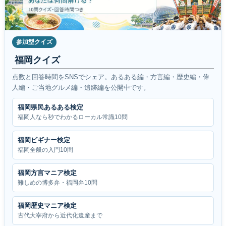
参加型クイズ
福岡クイズ
点数と回答時間をSNSでシェア。あるある編・方言編・歴史編・偉
人編・ご当地グルメ編・遺跡編を公開中です。
福岡県民あるある検定
福岡人なら秒でわかるローカル常識10問
福岡ビギナー検定
福岡全般の入門10問
福岡方言マニア検定
難しめの博多弁・福岡弁10問
福岡歴史マニア検定
古代大宰府から近代化遺産まで