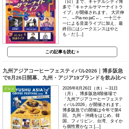
（日）まで、キャナルシティ博
多で「キャナルサマーナイトラ
イブ」が開催されます。 大沢伸
一、→Pia-no-jaC←、一十三十
一による音楽ライブに加え、最
終日にはシークエンスはやと
も・だ […]
この記事を読む
九州アジアコーヒーフェスティバル2026｜博多阪急
で8月26日開幕、九州・アジア19ブランドを飲み比べ
2026年8月26日（水）～31日
グルメ
（月）、博多阪急8階催場で
「九州アジアコーヒーフェステ
ィバル2026」が開催されます。
博多阪急での開催は今年で第4
回。 九州・沖縄をはじめ、韓
国、フィリピン、台湾、タイか
ら個性豊かなコ […]