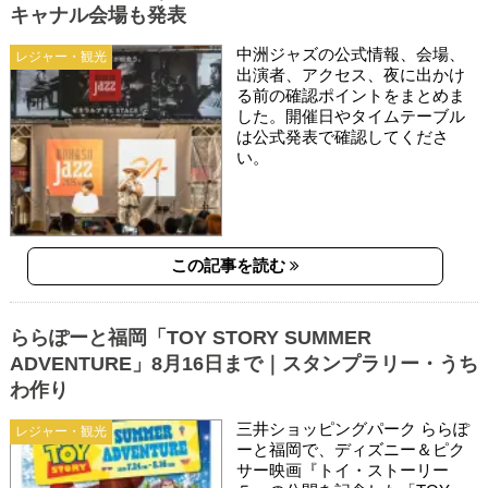
キャナル会場も発表
中洲ジャズの公式情報、会場、
レジャー・観光
出演者、アクセス、夜に出かけ
る前の確認ポイントをまとめま
した。開催日やタイムテーブル
は公式発表で確認してくださ
い。
この記事を読む
ららぽーと福岡「TOY STORY SUMMER
ADVENTURE」8月16日まで｜スタンプラリー・うち
わ作り
三井ショッピングパーク ららぽ
レジャー・観光
ーと福岡で、ディズニー＆ピク
サー映画『トイ・ストーリー