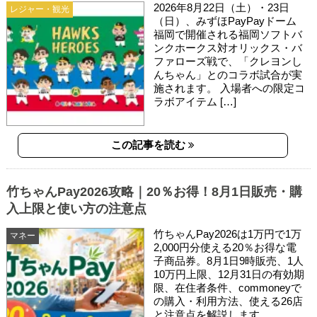
2026年8月22日（土）・23日
レジャー・観光
（日）、みずほPayPayドーム
福岡で開催される福岡ソフトバ
ンクホークス対オリックス・バ
ファローズ戦で、「クレヨンし
んちゃん」とのコラボ試合が実
施されます。 入場者への限定コ
ラボアイテム […]
この記事を読む
竹ちゃんPay2026攻略｜20％お得！8月1日販売・購
入上限と使い方の注意点
竹ちゃんPay2026は1万円で1万
マネー
2,000円分使える20％お得な電
子商品券。8月1日9時販売、1人
10万円上限、12月31日の有効期
限、在住者条件、commoneyで
の購入・利用方法、使える26店
と注意点を解説します。