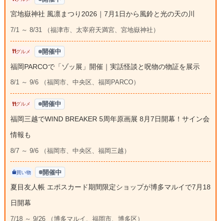
宮地嶽神社 風凛まつり2026｜7月1日から風鈴と光の天の川
7/1 ～ 8/31 （福津市、太宰府天満宮、宮地嶽神社）
開催中
グルメ
福岡PARCOで「ゾッ展」開催｜実話怪談と呪物の物証を展示
8/1 ～ 9/6 （福岡市、中央区、福岡PARCO）
開催中
グルメ
福岡三越でWIND BREAKER 5周年原画展 8月7日開幕！サイン会
情報も
8/7 ～ 9/6 （福岡市、中央区、福岡三越）
開催中
買い物
夏目友人帳 エポスカード期間限定ショップが博多マルイで7月18
日開幕
7/18 ～ 9/26 （博多マルイ、福岡市、博多区）