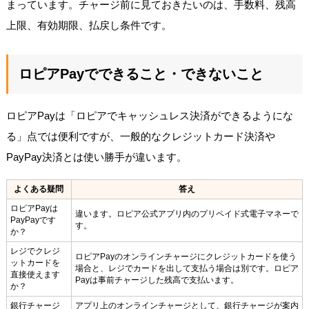
まっています。チャージ前に見ておきたいのは、手数料、残高
上限、有効期限、払戻し条件です。
ロピアPayでできること・できないこと
ロピアPayは「ロピアでキャッシュレス決済ができるようにな
る」点では便利ですが、一般的なクレジットカード決済や
PayPay決済とは使い勝手が違います。
よくある疑問
答え
ロピアPayは
違います。ロピア公式アプリ内のプリペイド式電子マネーで
PayPayです
す。
か？
レジでクレジ
ロピアPayのオンラインチャージにクレジットカードを使う
ットカードを
場合と、レジでカードを出して支払う場合は別です。ロピア
直接使えます
Payは事前チャージした残高で支払います。
か？
銀行チャージ
アプリ上のオンラインチャージとして、銀行チャージが案内