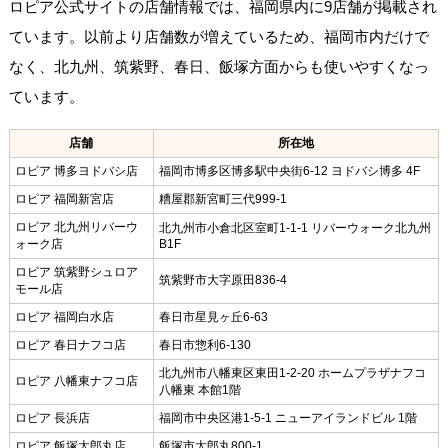
ロピア公式サイトの店舗情報では、福岡県内に9店舗が掲載され
ています。以前より店舗数が増えているため、福岡市内だけで
なく、北九州、筑紫野、春日、飯塚方面からも使いやすくなっ
ています。
店舗
所在地
ロピア 博多ヨドバシ店
福岡市博多区博多駅中央街6-12 ヨドバシ博多 4F
ロピア 福岡新宮店
糟屋郡新宮町三代999-1
ロピア 北九州リバーウ
北九州市小倉北区室町1-1-1 リバーウォーク北九州
ォーク店
B1F
ロピア 筑紫野シュロア
筑紫野市大字原田836-4
モール店
ロピア 福岡白水店
春日市星見ヶ丘6-63
ロピア 春日ナフコ店
春日市惣利6-130
北九州市八幡東区東田1-2-20 ホームプラザナフコ
ロピア 八幡東ナフコ店
八幡東 本館1階
ロピア 長浜店
福岡市中央区港1-5-1 ニューアイランドビル 1階
ロピア 飯塚太郎丸店
飯塚市太郎丸800-1