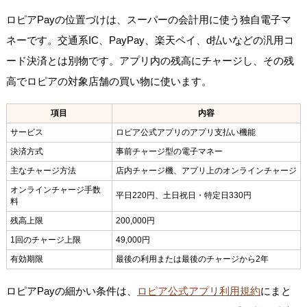
ロピアPayの位置づけは、スーパーの会計用に使う独自電子マ
ネーです。交通系IC、PayPay、楽天ペイ、d払いなどの汎用コ
ード決済とは別物です。アプリ内の残高にチャージし、その残
高でロピアの対象店舗の買い物に使います。
項目
内容
サービス
ロピア公式アプリのアプリ支払い機能
決済方式
事前チャージ型の電子マネー
主なチャージ方法
店内チャージ機、アプリ上のオンラインチャージ
オンラインチャージ手数
平日220円、土日祝日・特定日330円
料
残高上限
200,000円
1回のチャージ上限
49,000円
有効期限
最後の利用または最後のチャージから2年
ロピアPayの細かい条件は、
ロピア公式アプリ利用規約
にまと