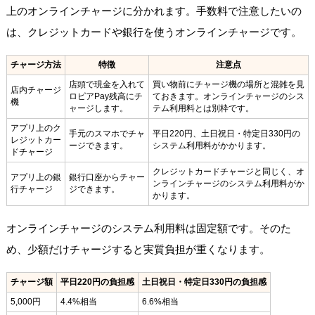
上のオンラインチャージに分かれます。手数料で注意したいの
は、クレジットカードや銀行を使うオンラインチャージです。
チャージ方法
特徴
注意点
店頭で現金を入れて
買い物前にチャージ機の場所と混雑を見
店内チャージ
ロピアPay残高にチ
ておきます。オンラインチャージのシス
機
ャージします。
テム利用料とは別枠です。
アプリ上のク
手元のスマホでチャ
平日220円、土日祝日・特定日330円の
レジットカー
ージできます。
システム利用料がかかります。
ドチャージ
クレジットカードチャージと同じく、オ
アプリ上の銀
銀行口座からチャー
ンラインチャージのシステム利用料がか
行チャージ
ジできます。
かります。
オンラインチャージのシステム利用料は固定額です。そのた
め、少額だけチャージすると実質負担が重くなります。
チャージ額
平日220円の負担感
土日祝日・特定日330円の負担感
5,000円
4.4%相当
6.6%相当