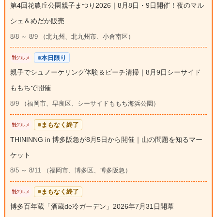
第4回花農丘公園親子まつり2026｜8月8日・9日開催！夜のマル
シェ＆めだか販売
8/8 ～ 8/9 （北九州、北九州市、小倉南区）
本日限り
グルメ
親子でシュノーケリング体験＆ビーチ清掃｜8月9日シーサイド
ももちで開催
8/9 （福岡市、早良区、シーサイドももち海浜公園）
まもなく終了
グルメ
THININNG in 博多阪急が8月5日から開催｜山の問題を知るマー
ケット
8/5 ～ 8/11 （福岡市、博多区、博多阪急）
まもなく終了
グルメ
博多百年蔵「酒蔵de冷ガーデン」2026年7月31日開幕