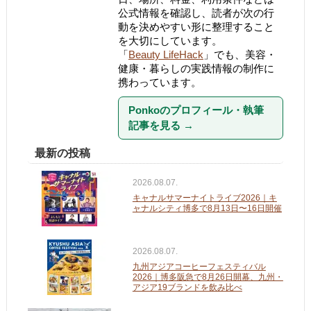
公式情報を確認し、読者が次の行
動を決めやすい形に整理すること
を大切にしています。
「
Beauty LifeHack
」でも、美容・
健康・暮らしの実践情報の制作に
携わっています。
Ponkoのプロフィール・執筆
記事を見る
→
最新の投稿
2026.08.07.
キャナルサマーナイトライブ2026｜キ
ャナルシティ博多で8月13日〜16日開催
2026.08.07.
九州アジアコーヒーフェスティバル
2026｜博多阪急で8月26日開幕、九州・
アジア19ブランドを飲み比べ