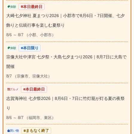
本日最終日
体験
大崎七夕神社 夏まつり2026｜小郡市で8月6日・7日開催、七夕
飾りと伝統行事を楽しむ夏祭り
8/6 ～ 8/7 （小郡、小郡市）
本日限り
体験
宗像大社中津宮 七夕祭・大島七夕まつり2026｜8月7日に大島で
開催
8/7 （宗像市、宗像大社）
本日最終日
グルメ
志賀海神社 七夕祭2026｜8月6日・7日に竹灯籠が灯る夏の夜祭
り
8/6 ～ 8/7 （福岡市、東区）
まもなく終了
買い物