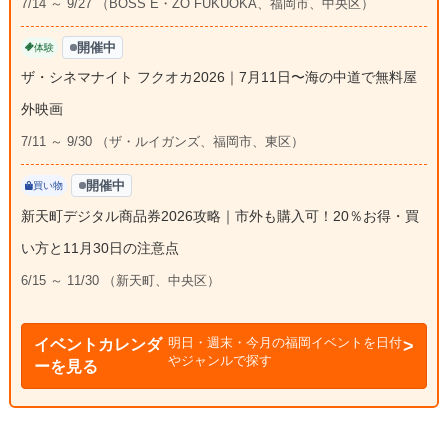
7/14 ～ 9/27 （BOSS E・ZO FUKUOKA、福岡市、中央区）
開催中
体験
ザ・シネマナイト フクオカ2026｜7月11日〜海の中道で無料屋
外映画
7/11 ～ 9/30 （ザ・ルイガンズ、福岡市、東区）
開催中
買い物
新天町デジタル商品券2026攻略｜市外も購入可！20％お得・買
い方と11月30日の注意点
6/15 ～ 11/30 （新天町、中央区）
明日・週末・今月の福岡イベントを日付
イベントカレンダ
やジャンルで探す
ーを見る