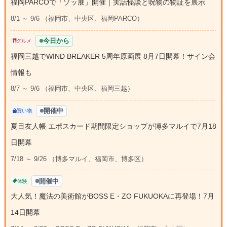
福岡PARCOで「ゾッ展」開催｜実話怪談と呪物の物証を展示
8/1 ～ 9/6 （福岡市、中央区、福岡PARCO）
今日から
グルメ
福岡三越でWIND BREAKER 5周年原画展 8月7日開幕！サイン会
情報も
8/7 ～ 9/6 （福岡市、中央区、福岡三越）
開催中
買い物
夏目友人帳 エポスカード期間限定ショップが博多マルイで7月18
日開幕
7/18 ～ 9/26 （博多マルイ、福岡市、博多区）
開催中
体験
大人気！魔法の美術館がBOSS E・ZO FUKUOKAに再登場！7月
14日開幕