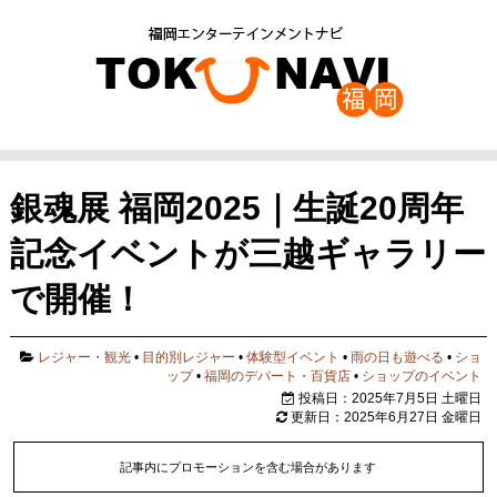
銀魂展 福岡2025｜生誕20周年
記念イベントが三越ギャラリー
で開催！
レジャー・観光
•
目的別レジャー
•
体験型イベント
•
雨の日も遊べる
•
ショ
ップ
•
福岡のデパート・百貨店
•
ショップのイベント
投稿日：2025年7月5日 土曜日
更新日：2025年6月27日 金曜日
記事内にプロモーションを含む場合があります