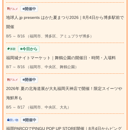
開催中
グルメ
地球人.jp presents はかた夏まつり2026｜8月4日から博多駅前で
開催
8/5 ～ 8/16 （福岡市、博多区、アミュプラザ博多）
今日から
体験
福岡城ナイトマーケット｜舞鶴公園の開催日・時間・入場料
8/7 ～ 8/16 （福岡市、中央区、舞鶴公園）
開催中
グルメ
2026年 夏の北海道展が大丸福岡天神店で開催！限定スイーツや
海鮮丼も
8/5 ～ 8/17 （福岡市、中央区、大丸）
開催中
買い物
福岡PARCOでPINGU POP UP STORE開催｜8月4日からピング