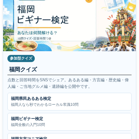
参加型クイズ
福岡クイズ
点数と回答時間をSNSでシェア。あるある編・方言編・歴史編・偉
人編・ご当地グルメ編・遺跡編を公開中です。
福岡県民あるある検定
福岡人なら秒でわかるローカル常識10問
福岡ビギナー検定
福岡全般の入門10問
福岡方言マニア検定