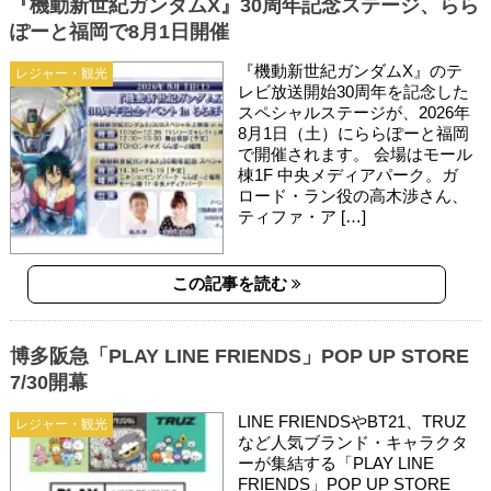
『機動新世紀ガンダムX』30周年記念ステージ、らら
ぽーと福岡で8月1日開催
『機動新世紀ガンダムX』のテ
レジャー・観光
レビ放送開始30周年を記念した
スペシャルステージが、2026年
8月1日（土）にららぽーと福岡
で開催されます。 会場はモール
棟1F 中央メディアパーク。ガ
ロード・ラン役の高木渉さん、
ティファ・ア […]
この記事を読む
博多阪急「PLAY LINE FRIENDS」POP UP STORE
7/30開幕
LINE FRIENDSやBT21、TRUZ
レジャー・観光
など人気ブランド・キャラクタ
ーが集結する「PLAY LINE
FRIENDS」POP UP STORE