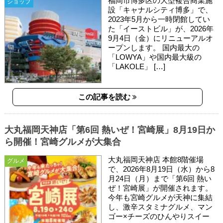
福岡市博多区の大型複合商業施
ショップ
設「キャナルシティ博多」で、
2023年5月から一時閉館してい
た「イーストビル」が、2026年
9月4日（金）にリニューアルオ
ープンします。 国内最大の
「LOWYA」や国内最大級の
「LAKOLE」 […]
この記事を読む
大丸福岡天神店「第6回 熱いぜ！宮崎展」8月19日か
ら開催！宮崎グルメが大集合
大丸福岡天神店 本館8階催場
グルメ
で、2026年8月19日（水）から8
月24日（月）まで「第6回 熱い
ぜ！宮崎展」が開催されます。
今年も宮崎グルメが天神に集結
し、激辛スタミナグルメ、マン
ゴー×チーズのひんやりスイー