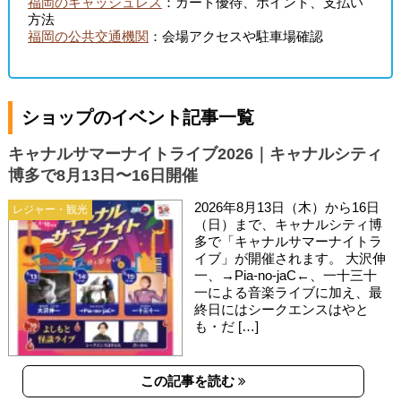
福岡のキャッシュレス
：カード優待、ポイント、支払い
方法
福岡の公共交通機関
：会場アクセスや駐車場確認
ショップのイベント記事一覧
キャナルサマーナイトライブ2026｜キャナルシティ
博多で8月13日〜16日開催
2026年8月13日（木）から16日
レジャー・観光
（日）まで、キャナルシティ博
多で「キャナルサマーナイトラ
イブ」が開催されます。 大沢伸
一、→Pia-no-jaC←、一十三十
一による音楽ライブに加え、最
終日にはシークエンスはやと
も・だ […]
この記事を読む