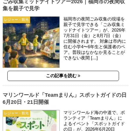
ごみ収集ミッドナイトツアー2026｜福岡市の夜間収
集を親子で見学
福岡市の夜間ごみ収集の現場を
レジャー・観光
親子で見学できる「ごみ収集ミ
ッドナイトツアー」が、2026年
7月31日（金）と8月7日（金）
に開催されます。 対象は市内に
住む小学4〜6年生と保護者のペ
ア。普段はなかなか見ることが
できない夜間 […]
この記事を読む
マリンワールド「Teamまりん」スポットガイドの日
6月20日・21日開催
マリンワールド海の中道で、ボ
レジャー・観光
ランティア「Teamまりん」に
よるイベント「スポットガイド
の日」が、2026年6月20日