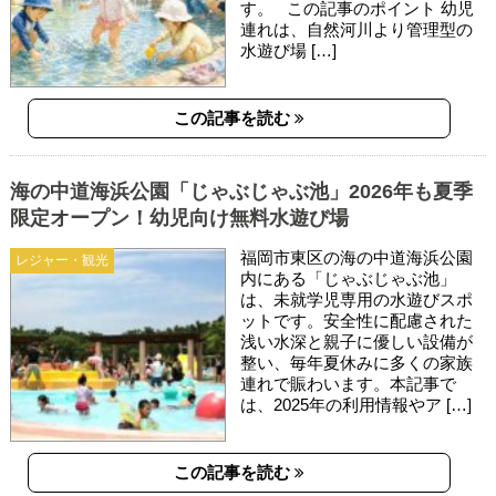
す。 この記事のポイント 幼児
連れは、自然河川より管理型の
水遊び場 […]
この記事を読む
海の中道海浜公園「じゃぶじゃぶ池」2026年も夏季
限定オープン！幼児向け無料水遊び場
福岡市東区の海の中道海浜公園
レジャー・観光
内にある「じゃぶじゃぶ池」
は、未就学児専用の水遊びスポ
ットです。安全性に配慮された
浅い水深と親子に優しい設備が
整い、毎年夏休みに多くの家族
連れで賑わいます。本記事で
は、2025年の利用情報やア […]
この記事を読む