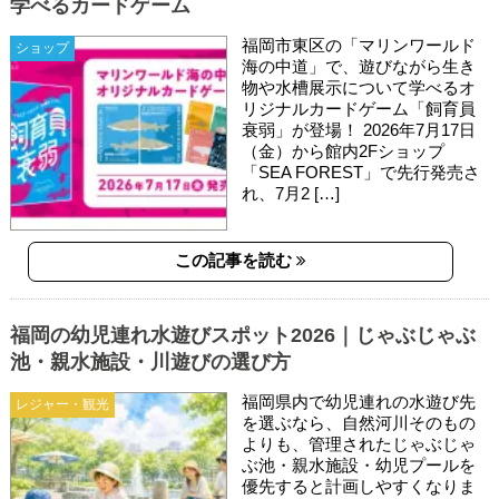
学べるカードゲーム
福岡市東区の「マリンワールド
ショップ
海の中道」で、遊びながら生き
物や水槽展示について学べるオ
リジナルカードゲーム「飼育員
衰弱」が登場！ 2026年7月17日
（金）から館内2Fショップ
「SEA FOREST」で先行発売さ
れ、7月2 […]
この記事を読む
福岡の幼児連れ水遊びスポット2026｜じゃぶじゃぶ
池・親水施設・川遊びの選び方
福岡県内で幼児連れの水遊び先
レジャー・観光
を選ぶなら、自然河川そのもの
よりも、管理されたじゃぶじゃ
ぶ池・親水施設・幼児プールを
優先すると計画しやすくなりま