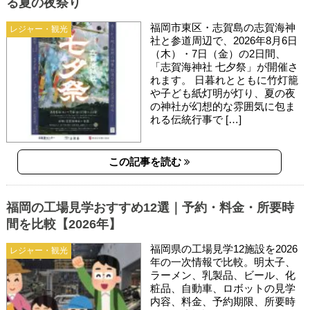
る夏の夜祭り
福岡市東区・志賀島の志賀海神
レジャー・観光
社と参道周辺で、2026年8月6日
（木）・7日（金）の2日間、
「志賀海神社 七夕祭」が開催さ
れます。 日暮れとともに竹灯籠
や子ども紙灯明が灯り、夏の夜
の神社が幻想的な雰囲気に包ま
れる伝統行事で […]
この記事を読む
福岡の工場見学おすすめ12選｜予約・料金・所要時
間を比較【2026年】
福岡県の工場見学12施設を2026
レジャー・観光
年の一次情報で比較。明太子、
ラーメン、乳製品、ビール、化
粧品、自動車、ロボットの見学
内容、料金、予約期限、所要時