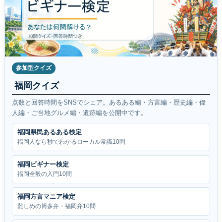
参加型クイズ
福岡クイズ
点数と回答時間をSNSでシェア。あるある編・方言編・歴史編・偉
人編・ご当地グルメ編・遺跡編を公開中です。
福岡県民あるある検定
福岡人なら秒でわかるローカル常識10問
福岡ビギナー検定
福岡全般の入門10問
福岡方言マニア検定
難しめの博多弁・福岡弁10問