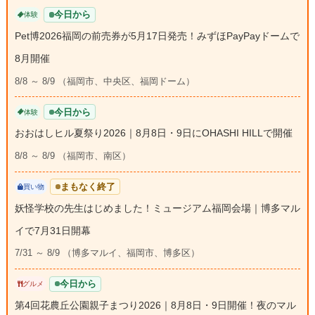
今日から
体験
Pet博2026福岡の前売券が5月17日発売！みずほPayPayドームで
8月開催
8/8 ～ 8/9 （福岡市、中央区、福岡ドーム）
今日から
体験
おおはしヒル夏祭り2026｜8月8日・9日にOHASHI HILLで開催
8/8 ～ 8/9 （福岡市、南区）
まもなく終了
買い物
妖怪学校の先生はじめました！ミュージアム福岡会場｜博多マル
イで7月31日開幕
7/31 ～ 8/9 （博多マルイ、福岡市、博多区）
今日から
グルメ
第4回花農丘公園親子まつり2026｜8月8日・9日開催！夜のマル