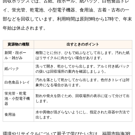
回収ボックスでは、古紙、段ボール、紙パック、白色食品トレ
イ、蛍光管、乾電池、小型電子機器、食用油、古着・古布の一
部などを回収しています。利用時間は原則9時から17時で、年末
年始は休止されます。
資源物の種類
出すときのポイント
新聞・段ボー
種類ごとに分け、ひもで結ぶなどして出します。汚れた紙
ル・雑がみ
はリサイクルに向かない場合があります。
洗って開き、乾かしてから出します。アルミ付き紙パック
紙パック
の扱いは回収場所の案内を確認しましょう。
汚れを落として乾かしてから出します。色付きトレイは対
白色食品トレイ
象外になる場合があります。
蛍光管・乾電
割れや発火を防ぐため、回収場所の表示に従って分けて出
池・小型電子機
します。
器
水や異物が混ざらないようにし、指定された容器や方法で
食用油
出します。
環境やリサイクルについて親子で学びたい方は、福岡市臨海3R