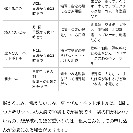
生ごみ、紙くず、布く
週2回
福岡市指定の燃
ず、木くず、プラスチ
燃えるごみ
日没から夜12
えるごみ用袋
ック類、ゴム、革製品
時まで
など
金属類、空き缶、ガラ
月1回
福岡市指定の燃
ス、陶磁器、小型家
燃えないごみ
日没から夜12
えないごみ用袋
電、スプレー缶、乾電
時まで
池など
飲料・酒類・調味料な
月1回
福岡市指定の空
空きびん・ペ
どの空きびん、PETマ
日没から夜12
きびん・ペット
ットボトル
ークのあるペットボト
時まで
ボトル用袋
ル
事前申し込み
粗大ごみ処理券
指定袋に入らない、ま
制
粗大ごみ
を貼って指定場
たは袋が破れるほど重
収集日の朝8時
所へ
い家具・家電など
30分まで
燃えるごみ、燃えないごみ、空きびん・ペットボトルは、1回に
つき45リットルの大袋で10袋までが目安です。袋の口が結べな
いもの、袋が破れるほど重いものは、粗大ごみとしての申し込
みが必要になる場合があります。