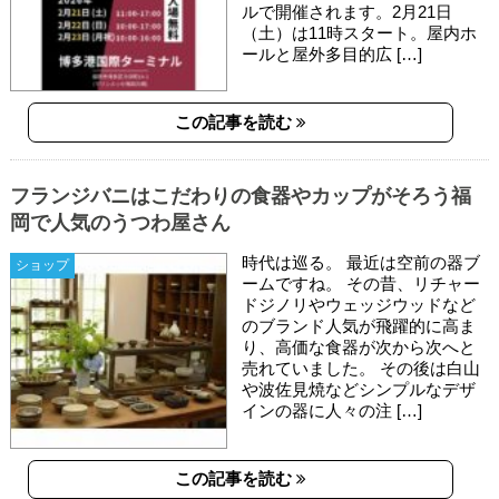
ルで開催されます。2月21日
（土）は11時スタート。屋内ホ
ールと屋外多目的広 […]
この記事を読む
フランジバニはこだわりの食器やカップがそろう福
岡で人気のうつわ屋さん
時代は巡る。 最近は空前の器ブ
ショップ
ームですね。 その昔、リチャー
ドジノリやウェッジウッドなど
のブランド人気が飛躍的に高ま
り、高価な食器が次から次へと
売れていました。 その後は白山
や波佐見焼などシンプルなデザ
インの器に人々の注 […]
この記事を読む