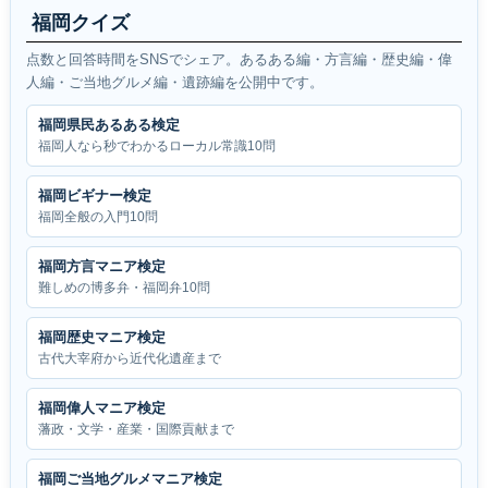
福岡クイズ
点数と回答時間をSNSでシェア。あるある編・方言編・歴史編・偉
人編・ご当地グルメ編・遺跡編を公開中です。
福岡県民あるある検定
福岡人なら秒でわかるローカル常識10問
福岡ビギナー検定
福岡全般の入門10問
福岡方言マニア検定
難しめの博多弁・福岡弁10問
福岡歴史マニア検定
古代大宰府から近代化遺産まで
福岡偉人マニア検定
藩政・文学・産業・国際貢献まで
福岡ご当地グルメマニア検定