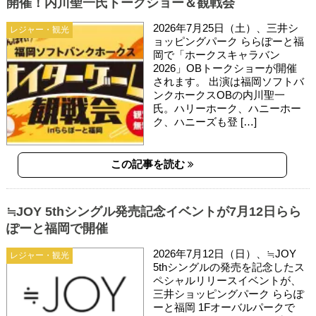
開催！内川聖一氏トークショー＆観戦会
2026年7月25日（土）、三井シ
レジャー・観光
ョッピングパーク ららぽーと福
岡で「ホークスキャラバン
2026」OBトークショーが開催
されます。 出演は福岡ソフトバ
ンクホークスOBの内川聖一
氏。ハリーホーク、ハニーホー
ク、ハニーズも登 […]
この記事を読む
≒JOY 5thシングル発売記念イベントが7月12日らら
ぽーと福岡で開催
2026年7月12日（日）、≒JOY
レジャー・観光
5thシングルの発売を記念したス
ペシャルリリースイベントが、
三井ショッピングパーク ららぽ
ーと福岡 1Fオーバルパークで