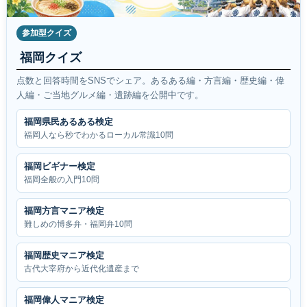
参加型クイズ
福岡クイズ
点数と回答時間をSNSでシェア。あるある編・方言編・歴史編・偉
人編・ご当地グルメ編・遺跡編を公開中です。
福岡県民あるある検定
福岡人なら秒でわかるローカル常識10問
福岡ビギナー検定
福岡全般の入門10問
福岡方言マニア検定
難しめの博多弁・福岡弁10問
福岡歴史マニア検定
古代大宰府から近代化遺産まで
福岡偉人マニア検定