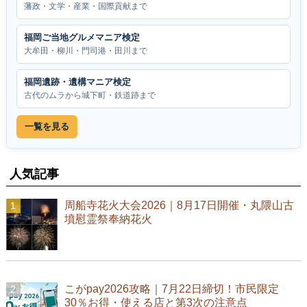
藩政・文学・産業・国際貢献まで
福岡ご当地グルメマニア検定
大牟田・柳川・門司港・田川まで
福岡遺跡・遺構マニア検定
古代のムラから城下町・鉄道跡まで
一覧を見る
人気記事
周船寺花火大会2026｜8月17日開催・丸隈山古
墳慰霊祭奉納花火
こがpay2026攻略｜7月22日締切！市民限定
30％お得・使える店と第3次の注意点