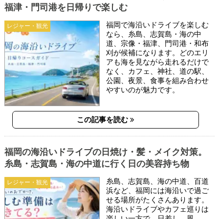
福津・門司港を日帰りで楽しむ
福岡で海沿いドライブを楽しむ
レジャー・観光
なら、糸島、志賀島・海の中
道、宗像・福津、門司港・和布
刈が候補になります。どのエリ
アも海を見ながら走れるだけで
なく、カフェ、神社、道の駅、
公園、夜景、食事を組み合わせ
やすいのが魅力です。
この記事を読む
福岡の海沿いドライブの日焼け・髪・メイク対策。
糸島・志賀島・海の中道に行く日の美容持ち物
糸島、志賀島、海の中道、百道
レジャー・観光
浜など、福岡には海沿いで過ご
せる場所がたくさんあります。
海沿いドライブやカフェ巡りは
楽しい一方で、日差し、風、