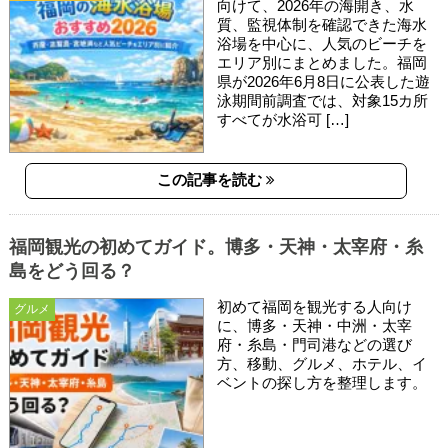
向けて、2026年の海開き、水
質、監視体制を確認できた海水
浴場を中心に、人気のビーチを
エリア別にまとめました。福岡
県が2026年6月8日に公表した遊
泳期間前調査では、対象15カ所
すべてが水浴可 […]
この記事を読む
福岡観光の初めてガイド。博多・天神・太宰府・糸
島をどう回る？
初めて福岡を観光する人向け
グルメ
に、博多・天神・中洲・太宰
府・糸島・門司港などの選び
方、移動、グルメ、ホテル、イ
ベントの探し方を整理します。