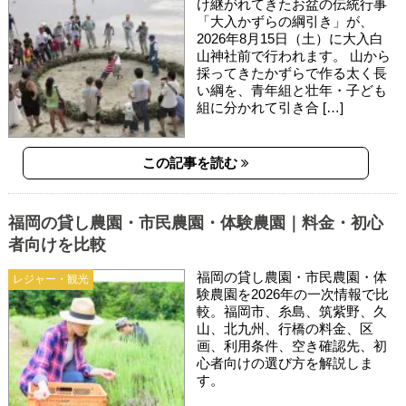
け継がれてきたお盆の伝統行事
「大入かずらの綱引き」が、
2026年8月15日（土）に大入白
山神社前で行われます。 山から
採ってきたかずらで作る太く長
い綱を、青年組と壮年・子ども
組に分かれて引き合 […]
この記事を読む
福岡の貸し農園・市民農園・体験農園｜料金・初心
者向けを比較
福岡の貸し農園・市民農園・体
レジャー・観光
験農園を2026年の一次情報で比
較。福岡市、糸島、筑紫野、久
山、北九州、行橋の料金、区
画、利用条件、空き確認先、初
心者向けの選び方を解説しま
す。