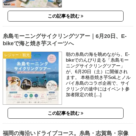
この記事を読む
糸島モーニングサイクリングツアー｜6月20日、E-
bikeで海と焼き芋スイーツへ
朝の糸島の海を眺めながら、E-
レジャー・観光
bikeでのんびり走る「糸島モー
ニングサイクリングツアー」
が、6月20日（土）に開催され
ます。 本格壺焼き芋SoiLとノル
バイ糸島のコラボ企画で、サイ
クリングの途中にはイベント参
加者限定の焼 […]
この記事を読む
福岡の海沿いドライブコース。糸島・志賀島・宗像