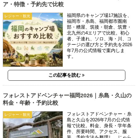
ア・特徴・予約先で比較
福岡県のキャンプ場17施設を、
レジャー・観光
福岡市・糸島、福岡都市圏南
部・糟屋、筑後・朝倉、筑豊・
北九州の4エリアで比較。初心
者、子連れ、ソロ、海・川、コ
テージの選び方と予約先を2026
年7月の公式情報で案内しま
す。
この記事を読む
フォレストアドベンチャー福岡2026｜糸島・久山の
料金・年齢・予約比較
フォレストアドベンチャー・糸
レジャー・観光
島と久山を2026年7月の公式情
報で比較。料金、身長・学年条
件、所要時間、アクセス、服
装、予約方法を整理し、じゃら