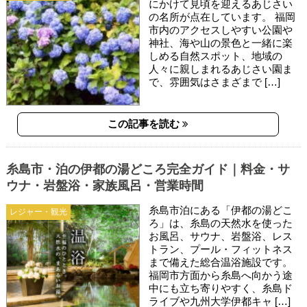
にかけて見頃を迎えるあじさい
の名所が点在しています。 福岡
市内のアクセスしやすい公園や
神社、海や山の景色と一緒に楽
しめる自然スポット、地域の
人々に親しまれるあじさい園ま
で、雰囲気はさまざまで […]
この記事を読む
糸島市・泊の伊都の湯どころ完全ガイド｜料金・サ
ウナ・岩盤浴・家族風呂・営業時間
糸島市泊にある「伊都の湯どこ
レジャー・観光
ろ」は、糸島の天然水を使った
お風呂、サウナ、岩盤浴、レス
トラン、プール・フィットネス
まで備えた総合温浴施設です。
福岡市方面から糸島へ向かう途
中にも立ち寄りやすく、糸島ド
ライブや九州大学伊都キャ […]