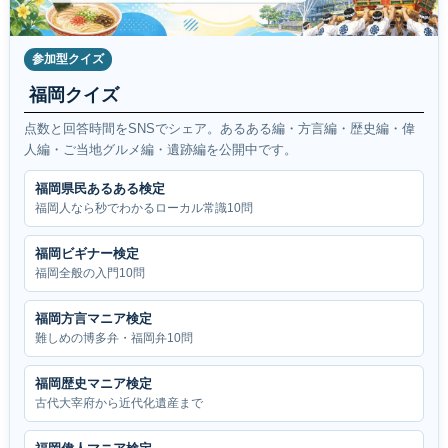
参加型クイズ
福岡クイズ
点数と回答時間をSNSでシェア。あるある編・方言編・歴史編・偉
人編・ご当地グルメ編・遺跡編を公開中です。
福岡県民あるある検定
福岡人なら秒でわかるローカル常識10問
福岡ビギナー検定
福岡全般の入門10問
福岡方言マニア検定
難しめの博多弁・福岡弁10問
福岡歴史マニア検定
古代大宰府から近代化遺産まで