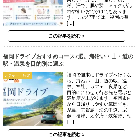
潮、汗で、肌や髪、メイクが乱
れやすいおでかけでもありま
す。 この記事では、福岡の海
[…]
この記事を読む
福岡ドライブおすすめコース7選。海沿い・山・道の
駅・温泉を目的別に選ぶ
福岡で週末にドライブへ行くな
レジャー・観光
ら、海沿い、山、道の駅、温
泉、神社、カフェ、夜景など、
目的に合わせて行き先を選ぶと
満足度が上がります。福岡市内
から日帰りしやすい範囲でも、
糸島、志賀島・海の中道、宗
像・福津、太宰府・筑紫野、朝
[…]
この記事を読む