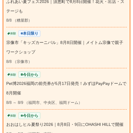
ふれあい夏フェス2026｜須恵町で8月8日開催！花火・出店・ス
テージも
8/8 （糟屋郡）
本日限り
体験
宗像市「キッズカーニバル」8月8日開催｜メイトム宗像で親子
ワークショップ
8/8 （宗像市）
今日から
体験
Pet博2026福岡の前売券が5月17日発売！みずほPayPayドームで
8月開催
8/8 ～ 8/9 （福岡市、中央区、福岡ドーム）
今日から
体験
おおはしヒル夏祭り2026｜8月8日・9日にOHASHI HILLで開催