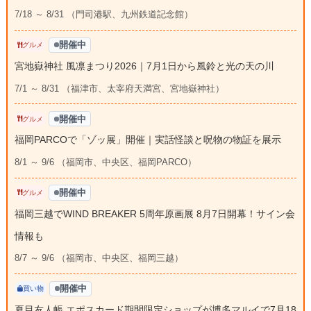
7/18 ～ 8/31 （門司港駅、九州鉄道記念館）
開催中
グルメ
宮地嶽神社 風凛まつり2026｜7月1日から風鈴と光の天の川
7/1 ～ 8/31 （福津市、太宰府天満宮、宮地嶽神社）
開催中
グルメ
福岡PARCOで「ゾッ展」開催｜実話怪談と呪物の物証を展示
8/1 ～ 9/6 （福岡市、中央区、福岡PARCO）
開催中
グルメ
福岡三越でWIND BREAKER 5周年原画展 8月7日開幕！サイン会
情報も
8/7 ～ 9/6 （福岡市、中央区、福岡三越）
開催中
買い物
夏目友人帳 エポスカード期間限定ショップが博多マルイで7月18