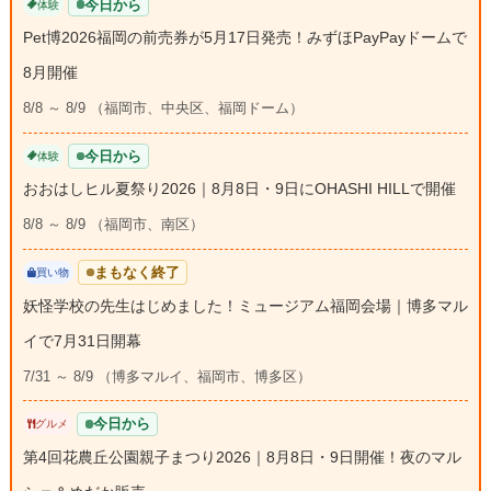
今日から
体験
Pet博2026福岡の前売券が5月17日発売！みずほPayPayドームで
8月開催
8/8 ～ 8/9 （福岡市、中央区、福岡ドーム）
今日から
体験
おおはしヒル夏祭り2026｜8月8日・9日にOHASHI HILLで開催
8/8 ～ 8/9 （福岡市、南区）
まもなく終了
買い物
妖怪学校の先生はじめました！ミュージアム福岡会場｜博多マル
イで7月31日開幕
7/31 ～ 8/9 （博多マルイ、福岡市、博多区）
今日から
グルメ
第4回花農丘公園親子まつり2026｜8月8日・9日開催！夜のマル