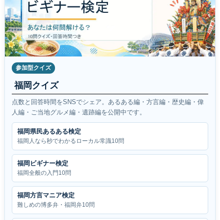
参加型クイズ
福岡クイズ
点数と回答時間をSNSでシェア。あるある編・方言編・歴史編・偉
人編・ご当地グルメ編・遺跡編を公開中です。
福岡県民あるある検定
福岡人なら秒でわかるローカル常識10問
福岡ビギナー検定
福岡全般の入門10問
福岡方言マニア検定
難しめの博多弁・福岡弁10問