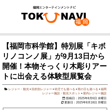
【福岡市科学館】特別展「キボ
リノコンノ展」が9月13日から
開催！本物そっくり木彫りアー
トに出会える体験型展覧会
レジャー・観光
•
目的別レジャー
•
幼児でも遊べる
•
雨の日も遊べる
•
福岡
レジャー施設・観光スポット
•
屋内レジャー施設
投稿日：2025年8月6日 水曜日
更新日：2025年8月18日 月曜日