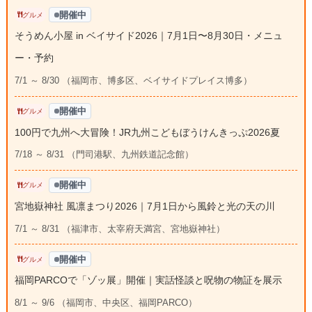
開催中
グルメ
そうめん小屋 in ベイサイド2026｜7月1日〜8月30日・メニュ
ー・予約
7/1 ～ 8/30 （福岡市、博多区、ベイサイドプレイス博多）
開催中
グルメ
100円で九州へ大冒険！JR九州こどもぼうけんきっぷ2026夏
7/18 ～ 8/31 （門司港駅、九州鉄道記念館）
開催中
グルメ
宮地嶽神社 風凛まつり2026｜7月1日から風鈴と光の天の川
7/1 ～ 8/31 （福津市、太宰府天満宮、宮地嶽神社）
開催中
グルメ
福岡PARCOで「ゾッ展」開催｜実話怪談と呪物の物証を展示
8/1 ～ 9/6 （福岡市、中央区、福岡PARCO）