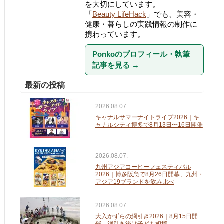
を大切にしています。
「
Beauty LifeHack
」でも、美容・
健康・暮らしの実践情報の制作に
携わっています。
Ponkoのプロフィール・執筆
記事を見る
→
最新の投稿
2026.08.07.
キャナルサマーナイトライブ2026｜キ
ャナルシティ博多で8月13日〜16日開催
2026.08.07.
九州アジアコーヒーフェスティバル
2026｜博多阪急で8月26日開幕、九州・
アジア19ブランドを飲み比べ
2026.08.07.
大入かずらの綱引き2026｜8月15日開
催、綱引き後は子ども相撲