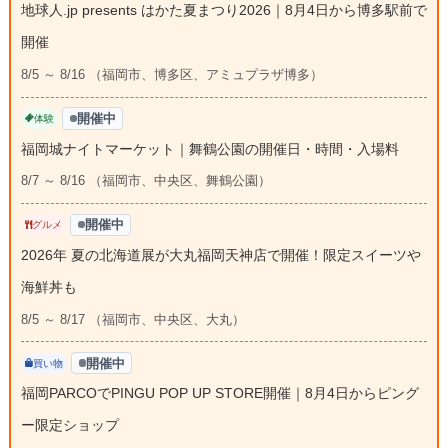
地球人.jp presents はかた夏まつり2026｜8月4日から博多駅前で
開催
8/5 ～ 8/16 （福岡市、博多区、アミュプラザ博多）
開催中
体験
福岡城ナイトマーケット｜舞鶴公園の開催日・時間・入場料
8/7 ～ 8/16 （福岡市、中央区、舞鶴公園）
開催中
グルメ
2026年 夏の北海道展が大丸福岡天神店で開催！限定スイーツや
海鮮丼も
8/5 ～ 8/17 （福岡市、中央区、大丸）
開催中
買い物
福岡PARCOでPINGU POP UP STORE開催｜8月4日からピング
ー限定ショップ