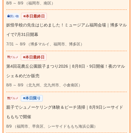
8/8 ～ 8/9 （福岡市、南区）
本日最終日
買い物
妖怪学校の先生はじめました！ミュージアム福岡会場｜博多マル
イで7月31日開幕
7/31 ～ 8/9 （博多マルイ、福岡市、博多区）
本日最終日
グルメ
第4回花農丘公園親子まつり2026｜8月8日・9日開催！夜のマル
シェ＆めだか販売
8/8 ～ 8/9 （北九州、北九州市、小倉南区）
本日限り
グルメ
親子でシュノーケリング体験＆ビーチ清掃｜8月9日シーサイド
ももちで開催
8/9 （福岡市、早良区、シーサイドももち海浜公園）