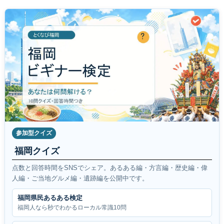
参加型クイズ
福岡クイズ
点数と回答時間をSNSでシェア。あるある編・方言編・歴史編・偉
人編・ご当地グルメ編・遺跡編を公開中です。
福岡県民あるある検定
福岡人なら秒でわかるローカル常識10問