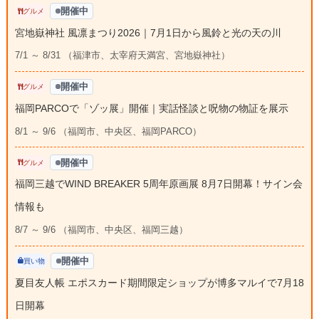
開催中
グルメ
宮地嶽神社 風凛まつり2026｜7月1日から風鈴と光の天の川
7/1 ～ 8/31 （福津市、太宰府天満宮、宮地嶽神社）
開催中
グルメ
福岡PARCOで「ゾッ展」開催｜実話怪談と呪物の物証を展示
8/1 ～ 9/6 （福岡市、中央区、福岡PARCO）
開催中
グルメ
福岡三越でWIND BREAKER 5周年原画展 8月7日開幕！サイン会
情報も
8/7 ～ 9/6 （福岡市、中央区、福岡三越）
開催中
買い物
夏目友人帳 エポスカード期間限定ショップが博多マルイで7月18
日開幕