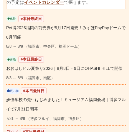
の予定は
イベントカレンダー
で探せます。
本日最終日
体験
Pet博2026福岡の前売券が5月17日発売！みずほPayPayドームで
8月開催
8/8 ～ 8/9 （福岡市、中央区、福岡ドーム）
本日最終日
体験
おおはしヒル夏祭り2026｜8月8日・9日にOHASHI HILLで開催
8/8 ～ 8/9 （福岡市、南区）
本日最終日
買い物
妖怪学校の先生はじめました！ミュージアム福岡会場｜博多マル
イで7月31日開幕
7/31 ～ 8/9 （博多マルイ、福岡市、博多区）
本日最終日
グルメ