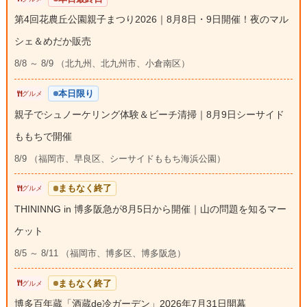
第4回花農丘公園親子まつり2026｜8月8日・9日開催！夜のマル
シェ＆めだか販売
8/8 ～ 8/9 （北九州、北九州市、小倉南区）
本日限り
グルメ
親子でシュノーケリング体験＆ビーチ清掃｜8月9日シーサイド
ももちで開催
8/9 （福岡市、早良区、シーサイドももち海浜公園）
まもなく終了
グルメ
THININNG in 博多阪急が8月5日から開催｜山の問題を知るマー
ケット
8/5 ～ 8/11 （福岡市、博多区、博多阪急）
まもなく終了
グルメ
博多百年蔵「酒蔵de冷ガーデン」2026年7月31日開幕