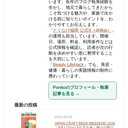
います。長年のブログ執筆経験を
生かし、地元で暮らしてきたから
こそ気づける魅力や、家族で出か
ける前に知りたいポイントを、わ
かりやすくお伝えします。
「
とくなび福岡 公式X（@ifkjp）
」
の運用も担当しています。開催
日、場所、料金、利用条件などは
公式情報を確認し、読者が次の行
動を決めやすい形に整理すること
を大切にしています。
「
Beauty LifeHack
」でも、美容・
健康・暮らしの実践情報の制作に
携わっています。
Ponkoのプロフィール・執筆
記事を見る
→
最新の投稿
2026.08.08.
JAPAN CRAFT BEER WEEKEND 2026
｜9月11日〜13日 北九州・勝山公園で