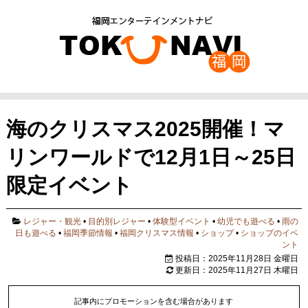
海のクリスマス2025開催！マ
リンワールドで12月1日～25日
限定イベント
レジャー・観光
•
目的別レジャー
•
体験型イベント
•
幼児でも遊べる
•
雨の
日も遊べる
•
福岡季節情報
•
福岡クリスマス情報
•
ショップ
•
ショップのイベ
ント
投稿日：2025年11月28日 金曜日
更新日：2025年11月27日 木曜日
記事内にプロモーションを含む場合があります