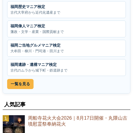
福岡歴史マニア検定
古代大宰府から近代化遺産まで
福岡偉人マニア検定
藩政・文学・産業・国際貢献まで
福岡ご当地グルメマニア検定
大牟田・柳川・門司港・田川まで
福岡遺跡・遺構マニア検定
古代のムラから城下町・鉄道跡まで
一覧を見る
人気記事
周船寺花火大会2026｜8月17日開催・丸隈山古
墳慰霊祭奉納花火