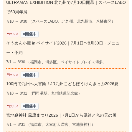
ULTRAMAN EXHIBITION 北九州で7月10日開幕｜スペースLABO
で60周年展
7/10 ～ 8/30 （スペースLABO、北九州、北九州市、八幡東区）
開催中
グルメ
そうめん小屋 in ベイサイド2026｜7月1日〜8月30日・メニュ
ー・予約
7/1 ～ 8/30 （福岡市、博多区、ベイサイドプレイス博多）
開催中
グルメ
100円で九州へ大冒険！JR九州こどもぼうけんきっぷ2026夏
7/18 ～ 8/31 （門司港駅、九州鉄道記念館）
開催中
グルメ
宮地嶽神社 風凛まつり2026｜7月1日から風鈴と光の天の川
7/1 ～ 8/31 （福津市、太宰府天満宮、宮地嶽神社）