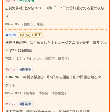
今日から
グルメ
志賀海神社 七夕祭2026｜8月6日・7日に竹灯籠が灯る夏の夜祭
り
8/6 ～ 8/7 （福岡市、東区）
まもなく終了
買い物
妖怪学校の先生はじめました！ミュージアム福岡会場｜博多マル
イで7月31日開幕
7/31 ～ 8/9 （博多マルイ、福岡市、博多区）
開催中
グルメ
THININNG in 博多阪急が8月5日から開催｜山の問題を知るマー
ケット
8/5 ～ 8/11 （福岡市、博多区、博多阪急）
開催中
グルメ
博多百年蔵「酒蔵de冷ガーデン」2026年7月31日開幕