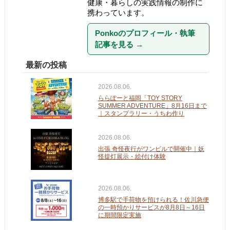
健康・暮らしの実践情報の制作に
携わっています。
Ponkoのプロフィール・執筆
記事を見る
→
最新の投稿
2026.08.06.
ららぽーと福岡「TOY STORY
SUMMER ADVENTURE」8月16日まで
｜スタンプラリー・うちわ作り
2026.08.06.
出張 奇怪夜行がワンビルで開催中｜妖
怪提灯展示・絵付け体験
2026.08.06.
博多駅で手荷物を預けられる！佐川急便
の一時預かりサービスが8月8日～16日
に期間限定実施