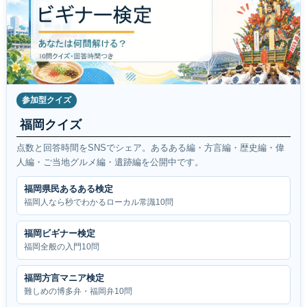
参加型クイズ
福岡クイズ
点数と回答時間をSNSでシェア。あるある編・方言編・歴史編・偉
人編・ご当地グルメ編・遺跡編を公開中です。
福岡県民あるある検定
福岡人なら秒でわかるローカル常識10問
福岡ビギナー検定
福岡全般の入門10問
福岡方言マニア検定
難しめの博多弁・福岡弁10問