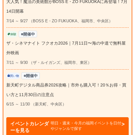
大人気！魔法の美術館がBOSS E・ZO FUKUOKAに再登場！7月
14日開幕
7/14 ～ 9/27 （BOSS E・ZO FUKUOKA、福岡市、中央区）
開催中
体験
ザ・シネマナイト フクオカ2026｜7月11日〜海の中道で無料屋
外映画
7/11 ～ 9/30 （ザ・ルイガンズ、福岡市、東区）
開催中
買い物
新天町デジタル商品券2026攻略｜市外も購入可！20％お得・買
い方と11月30日の注意点
6/15 ～ 11/30 （新天町、中央区）
明日・週末・今月の福岡イベントを日付
イベントカレンダ
やジャンルで探す
ーを見る