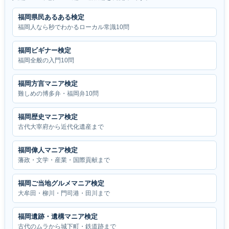
福岡県民あるある検定
福岡人なら秒でわかるローカル常識10問
福岡ビギナー検定
福岡全般の入門10問
福岡方言マニア検定
難しめの博多弁・福岡弁10問
福岡歴史マニア検定
古代大宰府から近代化遺産まで
福岡偉人マニア検定
藩政・文学・産業・国際貢献まで
福岡ご当地グルメマニア検定
大牟田・柳川・門司港・田川まで
福岡遺跡・遺構マニア検定
古代のムラから城下町・鉄道跡まで