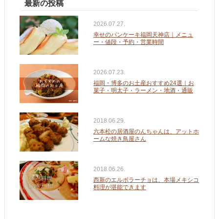
最新の投稿
2026.07.27.
幸せのパンケーキ福岡天神店｜メニュ
ー・値段・予約・営業時間
2026.07.23.
福岡・博多のお土産おすすめ24選｜お
菓子・明太子・ラーメン・地酒・通販
2018.06.29.
六本松の居酒屋のんちゃんは、アットホ
ームな焼き鳥屋さん
2018.06.26.
西新のエルボラーチョは、本場メキシコ
料理が堪能できます