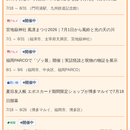
7/18 ～ 8/31 （門司港駅、九州鉄道記念館）
開催中
グルメ
宮地嶽神社 風凛まつり2026｜7月1日から風鈴と光の天の川
7/1 ～ 8/31 （福津市、太宰府天満宮、宮地嶽神社）
開催中
グルメ
福岡PARCOで「ゾッ展」開催｜実話怪談と呪物の物証を展示
8/1 ～ 9/6 （福岡市、中央区、福岡PARCO）
開催中
買い物
夏目友人帳 エポスカード期間限定ショップが博多マルイで7月18
日開幕
7/18 ～ 9/26 （博多マルイ、福岡市、博多区）
開催中
体験