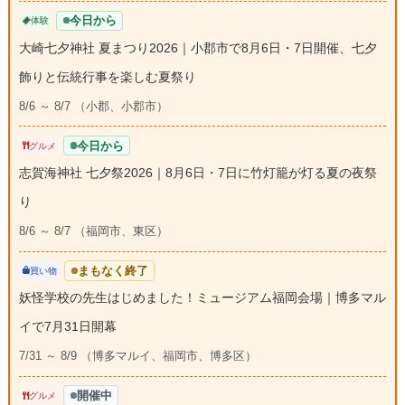
今日から
体験
大崎七夕神社 夏まつり2026｜小郡市で8月6日・7日開催、七夕
飾りと伝統行事を楽しむ夏祭り
8/6 ～ 8/7 （小郡、小郡市）
今日から
グルメ
志賀海神社 七夕祭2026｜8月6日・7日に竹灯籠が灯る夏の夜祭
り
8/6 ～ 8/7 （福岡市、東区）
まもなく終了
買い物
妖怪学校の先生はじめました！ミュージアム福岡会場｜博多マル
イで7月31日開幕
7/31 ～ 8/9 （博多マルイ、福岡市、博多区）
開催中
グルメ