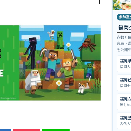
参加型
福岡
点数と
言編・
を公開
福岡
福岡人
福岡
福岡全
福岡
難しめ
福岡
古代大