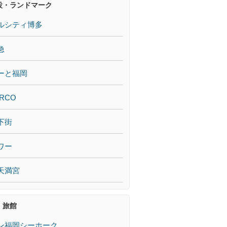
設・ランドマーク
ルシティ博多
急
ーと福岡
RCO
下街
ワー
天満宮
・旅館
ン福岡シーホーク