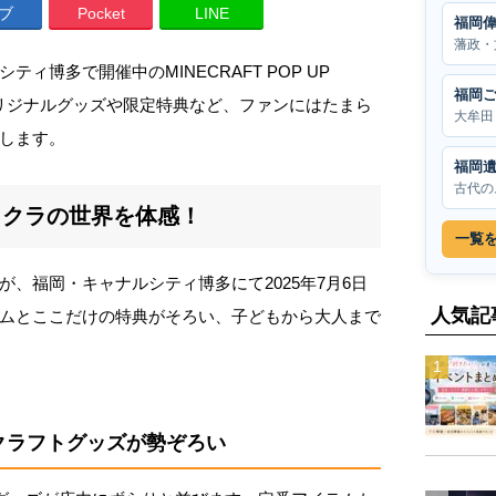
ブ
Pocket
LINE
福岡
藩政・
ィ博多で開催中のMINECRAFT POP UP
福岡
オリジナルグッズや限定特典など、ファンにはたまら
大牟田
します。
福岡
古代の
イクラの世界を体感！
一覧
、福岡・キャナルシティ博多にて2025年7月6日
人気記
ムとここだけの特典がそろい、子どもから大人まで
クラフトグッズが勢ぞろい