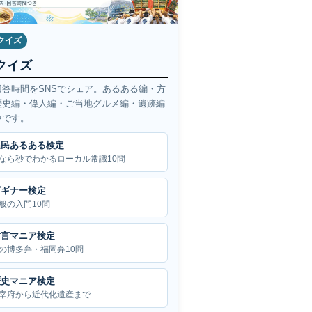
クイズ
クイズ
回答時間をSNSでシェア。あるある編・方
歴史編・偉人編・ご当地グルメ編・遺跡編
中です。
県民あるある検定
なら秒でわかるローカル常識10問
ビギナー検定
般の入門10問
方言マニア検定
の博多弁・福岡弁10問
歴史マニア検定
宰府から近代化遺産まで