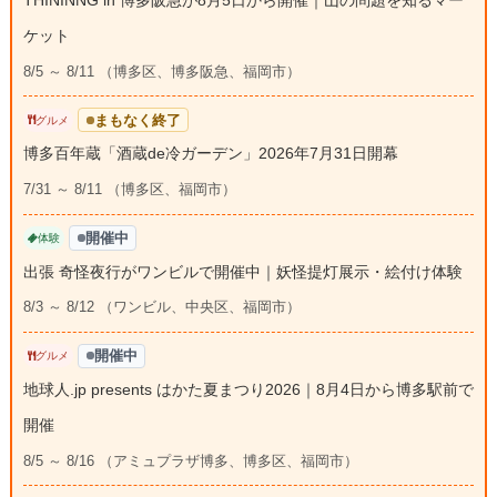
THININNG in 博多阪急が8月5日から開催｜山の問題を知るマー
ケット
8/5 ～ 8/11 （博多区、博多阪急、福岡市）
まもなく終了
グルメ
博多百年蔵「酒蔵de冷ガーデン」2026年7月31日開幕
7/31 ～ 8/11 （博多区、福岡市）
開催中
体験
出張 奇怪夜行がワンビルで開催中｜妖怪提灯展示・絵付け体験
8/3 ～ 8/12 （ワンビル、中央区、福岡市）
開催中
グルメ
地球人.jp presents はかた夏まつり2026｜8月4日から博多駅前で
開催
8/5 ～ 8/16 （アミュプラザ博多、博多区、福岡市）