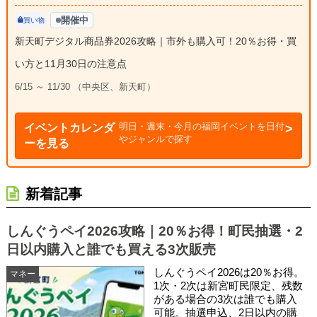
開催中
買い物
新天町デジタル商品券2026攻略｜市外も購入可！20％お得・買
い方と11月30日の注意点
6/15 ～ 11/30 （中央区、新天町）
明日・週末・今月の福岡イベントを日付
イベントカレンダ
やジャンルで探す
ーを見る
新着記事
しんぐうペイ2026攻略｜20％お得！町民抽選・2
日以内購入と誰でも買える3次販売
しんぐうペイ2026は20％お得。
マネー
1次・2次は新宮町民限定、残数
がある場合の3次は誰でも購入
可能。抽選申込、2日以内の購