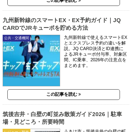
この記事を読む
九州新幹線のスマートEX・EX予約ガイド｜JQ
CARDでJRキューポを貯める方法
九州新幹線で使えるスマートEX
公共・交通機関
とエクスプレス予約の違いを解
説。JQ CARD決済とID連携に
よるJRキューポ付与率、対象区
間、IC乗車、2026年の注意点を
まとめます。
この記事を読む
筑後吉井・白壁の町並み散策ガイド2026｜駐車
場・見どころ・所要時間
うきは市・筑後吉井の白壁の町
レジャー・観光