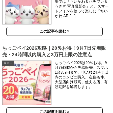
場では「ちいかわ＆ハチワレ＆
うさぎ 写真撮影会」と、スマー
トフォンを使って楽しむ「ちい
かわ AR […]
この記事を読む
ちっごペイ2026攻略｜20％お得！9月7日先着販
売・24時間以内購入と3万円上限の注意点
ちっごペイ2026は20％お得。9
マネー
月7日9時から先着販売、スマホ
1台3万円まで。申込後24時間以
内のコンビニ購入、在住条件、
大型店向け残高、使える店、有
効期限を解説します。
この記事を読む