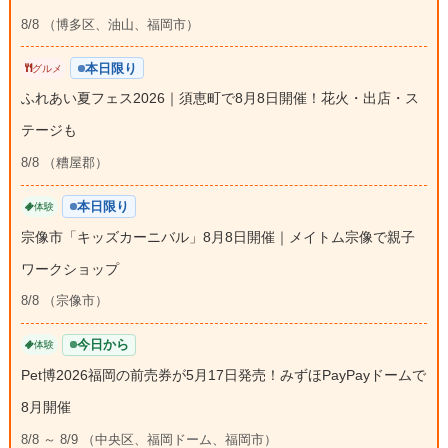
8/8 （博多区、油山、福岡市）
本日限り
グルメ
ふれあい夏フェス2026｜須恵町で8月8日開催！花火・出店・ス
テージも
8/8 （糟屋郡）
本日限り
体験
宗像市「キッズカーニバル」8月8日開催｜メイトム宗像で親子
ワークショップ
8/8 （宗像市）
今日から
体験
Pet博2026福岡の前売券が5月17日発売！みずほPayPayドームで
8月開催
8/8 ～ 8/9 （中央区、福岡ドーム、福岡市）