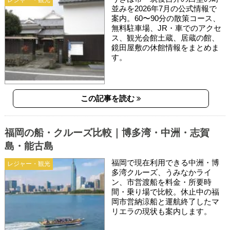
並みを2026年7月の公式情報で
案内。60〜90分の散策コース、
無料駐車場、JR・車でのアクセ
ス、観光会館土蔵、居蔵の館、
鏡田屋敷の休館情報をまとめま
す。
この記事を読む
福岡の船・クルーズ比較｜博多湾・中洲・志賀
島・能古島
福岡で現在利用できる中洲・博
レジャー・観光
多湾クルーズ、うみなかライ
ン、市営渡船を料金・所要時
間・乗り場で比較。休止中の福
岡市営納涼船と運航終了したマ
リエラの現状も案内します。