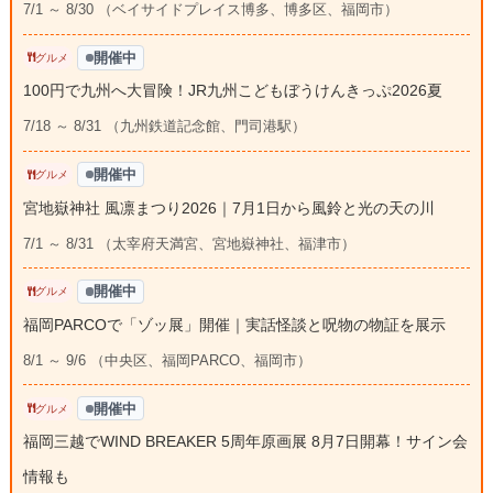
7/1 ～ 8/30 （ベイサイドプレイス博多、博多区、福岡市）
開催中
グルメ
100円で九州へ大冒険！JR九州こどもぼうけんきっぷ2026夏
7/18 ～ 8/31 （九州鉄道記念館、門司港駅）
開催中
グルメ
宮地嶽神社 風凛まつり2026｜7月1日から風鈴と光の天の川
7/1 ～ 8/31 （太宰府天満宮、宮地嶽神社、福津市）
開催中
グルメ
福岡PARCOで「ゾッ展」開催｜実話怪談と呪物の物証を展示
8/1 ～ 9/6 （中央区、福岡PARCO、福岡市）
開催中
グルメ
福岡三越でWIND BREAKER 5周年原画展 8月7日開幕！サイン会
情報も