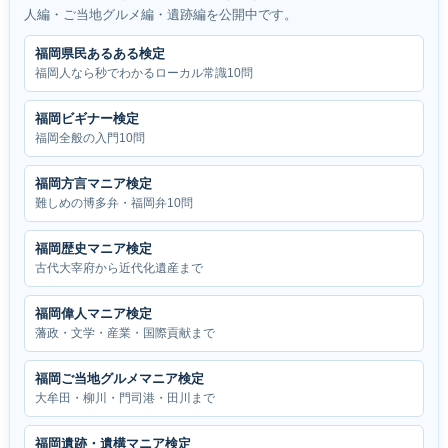
人編・ご当地グルメ編・遺跡編を公開中です。
福岡県民あるある検定
福岡人なら秒でわかるローカル常識10問
福岡ビギナー検定
福岡全般の入門10問
福岡方言マニア検定
難しめの博多弁・福岡弁10問
福岡歴史マニア検定
古代大宰府から近代化遺産まで
福岡偉人マニア検定
藩政・文学・産業・国際貢献まで
福岡ご当地グルメマニア検定
大牟田・柳川・門司港・田川まで
福岡遺跡・遺構マニア検定