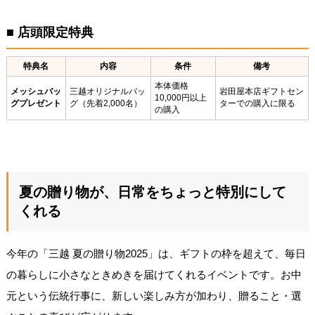
■ 店頭限定特典
特典名
内容
条件
備考
本体価格
メッシュバッ
三越オリジナルバッ
岩田屋本店ギフトセン
10,000円以上
グプレゼント
グ（先着2,000名）
ターでの購入に限る
の購入
夏の贈り物が、日常をちょっと特別にして
くれる
今年の「三越 夏の贈り物2025」は、ギフトの枠を超えて、毎日
の暮らしに小さなときめきを届けてくれるイベントです。お中
元という伝統行事に、新しい楽しみ方が加わり、贈ること・選