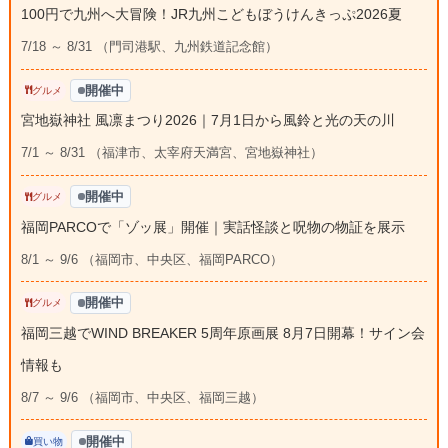
100円で九州へ大冒険！JR九州こどもぼうけんきっぷ2026夏
7/18 ～ 8/31 （門司港駅、九州鉄道記念館）
開催中
グルメ
宮地嶽神社 風凛まつり2026｜7月1日から風鈴と光の天の川
7/1 ～ 8/31 （福津市、太宰府天満宮、宮地嶽神社）
開催中
グルメ
福岡PARCOで「ゾッ展」開催｜実話怪談と呪物の物証を展示
8/1 ～ 9/6 （福岡市、中央区、福岡PARCO）
開催中
グルメ
福岡三越でWIND BREAKER 5周年原画展 8月7日開幕！サイン会
情報も
8/7 ～ 9/6 （福岡市、中央区、福岡三越）
開催中
買い物