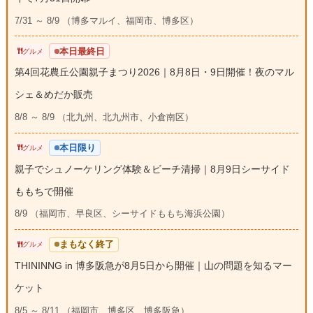
7/31 ～ 8/9 （博多マルイ、福岡市、博多区）
本日最終日
グルメ
第4回花農丘公園親子まつり2026｜8月8日・9日開催！夜のマル
シェ＆めだか販売
8/8 ～ 8/9 （北九州、北九州市、小倉南区）
本日限り
グルメ
親子でシュノーケリング体験＆ビーチ清掃｜8月9日シーサイド
ももちで開催
8/9 （福岡市、早良区、シーサイドももち海浜公園）
まもなく終了
グルメ
THININNG in 博多阪急が8月5日から開催｜山の問題を知るマー
ケット
8/5 ～ 8/11 （福岡市、博多区、博多阪急）