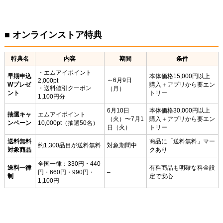
■ オンラインストア特典
特典名
内容
期間
条件
・エムアイポイント
早期申込
本体価格15,000円以上
～6月9日
2,000pt
Wプレゼ
購入＋アプリから要エン
・送料値引クーポン
（月）
ント
トリー
1,100円分
6月10日
本体価格30,000円以上
抽選キャ
エムアイポイント
（火）〜7月1
購入＋アプリから要エン
ンペーン
10,000pt（抽選50名）
日（火）
トリー
送料無料
商品に「送料無料」マー
約1,300品目が送料無料
対象期間中
対象商品
クあり
全国一律：330円・440
送料一律
有料商品も明確な料金設
円・660円・990円・
–
制
定で安心
1,100円