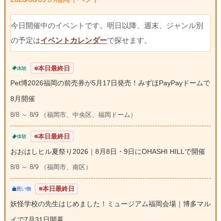
今日開催中のイベントです。明日以降、週末、ジャンル別
の予定は
イベントカレンダー
で探せます。
本日最終日
体験
Pet博2026福岡の前売券が5月17日発売！みずほPayPayドームで
8月開催
8/8 ～ 8/9 （福岡市、中央区、福岡ドーム）
本日最終日
体験
おおはしヒル夏祭り2026｜8月8日・9日にOHASHI HILLで開催
8/8 ～ 8/9 （福岡市、南区）
本日最終日
買い物
妖怪学校の先生はじめました！ミュージアム福岡会場｜博多マル
イで7月31日開幕