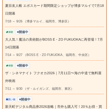
夏目友人帳 エポスカード期間限定ショップが博多マルイで7月18
日開幕
7/18 ～ 9/26 （博多マルイ、福岡市、博多区）
開催中
体験
大人気！魔法の美術館がBOSS E・ZO FUKUOKAに再登場！7月
14日開幕
7/14 ～ 9/27 （BOSS E・ZO FUKUOKA、福岡市、中央区）
開催中
体験
ザ・シネマナイト フクオカ2026｜7月11日〜海の中道で無料屋
外映画
7/11 ～ 9/30 （ザ・ルイガンズ、福岡市、東区）
開催中
買い物
新天町デジタル商品券2026攻略｜市外も購入可！20％お得・買