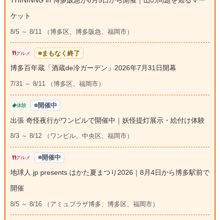
THININNG in 博多阪急が8月5日から開催｜山の問題を知るマー
ケット
8/5 ～ 8/11 （博多区、博多阪急、福岡市）
まもなく終了
グルメ
博多百年蔵「酒蔵de冷ガーデン」2026年7月31日開幕
7/31 ～ 8/11 （博多区、福岡市）
開催中
体験
出張 奇怪夜行がワンビルで開催中｜妖怪提灯展示・絵付け体験
8/3 ～ 8/12 （ワンビル、中央区、福岡市）
開催中
グルメ
地球人.jp presents はかた夏まつり2026｜8月4日から博多駅前で
開催
8/5 ～ 8/16 （アミュプラザ博多、博多区、福岡市）