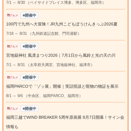
7/1 ～ 8/30 （ベイサイドプレイス博多、博多区、福岡市）
開催中
グルメ
100円で九州へ大冒険！JR九州こどもぼうけんきっぷ2026夏
7/18 ～ 8/31 （九州鉄道記念館、門司港駅）
開催中
グルメ
宮地嶽神社 風凛まつり2026｜7月1日から風鈴と光の天の川
7/1 ～ 8/31 （太宰府天満宮、宮地嶽神社、福津市）
開催中
グルメ
福岡PARCOで「ゾッ展」開催｜実話怪談と呪物の物証を展示
8/1 ～ 9/6 （中央区、福岡PARCO、福岡市）
開催中
グルメ
福岡三越でWIND BREAKER 5周年原画展 8月7日開幕！サイン会
情報も