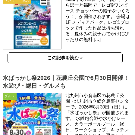
らぽーと福岡で「レゴ®ワンピ
ース チョッパーの帽子をつくろ
う！」が開催されます。 会場は
1F メディアパーク。レゴ®ブロ
ックで作った作品は持ち帰れ
る、夏休みの親子おでかけにぴ
ったりの無料 […]
この記事を読む
水ばっかし祭2026｜花農丘公園で8月30日開催！
水遊び・縁日・グルメも
北九州市小倉南区の花農丘公
グルメ
園・北九州市立総合農事センタ
ーで、2026年8月30日（日）に
「水ばっかし祭」が開催されま
す。 水鉄砲合戦や水かけレー
ス、カラーボールプール、縁
日、ワークショップ、キッチン