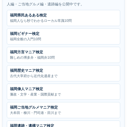
人編・ご当地グルメ編・遺跡編を公開中です。
福岡県民あるある検定
福岡人なら秒でわかるローカル常識10問
福岡ビギナー検定
福岡全般の入門10問
福岡方言マニア検定
難しめの博多弁・福岡弁10問
福岡歴史マニア検定
古代大宰府から近代化遺産まで
福岡偉人マニア検定
藩政・文学・産業・国際貢献まで
福岡ご当地グルメマニア検定
大牟田・柳川・門司港・田川まで
福岡遺跡・遺構マニア検定