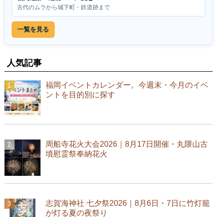
古代のムラから城下町・鉄道跡まで
一覧を見る
人気記事
福岡イベントカレンダー。今週末・今月のイベ
ントを目的別に探す
周船寺花火大会2026｜8月17日開催・丸隈山古
墳慰霊祭奉納花火
志賀海神社 七夕祭2026｜8月6日・7日に竹灯籠
が灯る夏の夜祭り