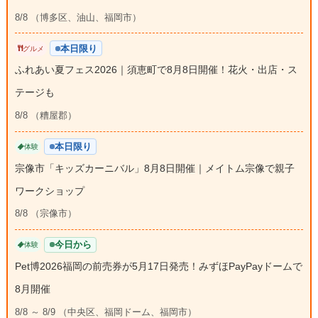
8/8 （博多区、油山、福岡市）
本日限り
グルメ
ふれあい夏フェス2026｜須恵町で8月8日開催！花火・出店・ス
テージも
8/8 （糟屋郡）
本日限り
体験
宗像市「キッズカーニバル」8月8日開催｜メイトム宗像で親子
ワークショップ
8/8 （宗像市）
今日から
体験
Pet博2026福岡の前売券が5月17日発売！みずほPayPayドームで
8月開催
8/8 ～ 8/9 （中央区、福岡ドーム、福岡市）