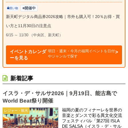
開催中
買い物
新天町デジタル商品券2026攻略｜市外も購入可！20％お得・買
い方と11月30日の注意点
6/15 ～ 11/30 （中央区、新天町）
明日・週末・今月の福岡イベントを日付
イベントカレンダ
やジャンルで探す
ーを見る
新着記事
イスラ・デ・サルサ2026｜9月19日、能古島で
World Beat祭り開催
福岡の夏のフィナーレを世界の
レジャー・観光
音楽とダンスで彩る異文化交流
フェスティバル「第27回 ISLA
DE SALSA（イスラ・デ・サル