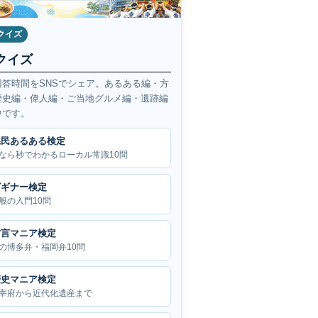
クイズ
クイズ
回答時間をSNSでシェア。あるある編・方
歴史編・偉人編・ご当地グルメ編・遺跡編
中です。
県民あるある検定
なら秒でわかるローカル常識10問
ビギナー検定
般の入門10問
方言マニア検定
の博多弁・福岡弁10問
歴史マニア検定
宰府から近代化遺産まで