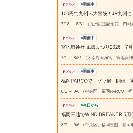
開催中
グルメ
100円で九州へ大冒険！JR九州こ
7/18 ～ 8/31 （九州鉄道記念館、門
開催中
グルメ
宮地嶽神社 風凛まつり2026｜7
7/1 ～ 8/31 （太宰府天満宮、宮地
開催中
グルメ
福岡PARCOで「ゾッ展」開催
8/1 ～ 9/6 （中央区、福岡PARCO、
今日から
グルメ
福岡三越でWIND BREAKER 
8/7 ～ 9/6 （中央区、福岡三越、福岡