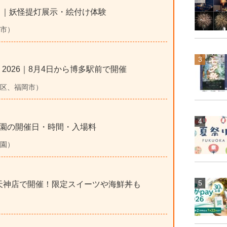
中｜妖怪提灯展示・絵付け体験
岡市）
まつり2026｜8月4日から博多駅前で開催
博多区、福岡市）
園の開催日・時間・入場料
公園）
岡天神店で開催！限定スイーツや海鮮丼も