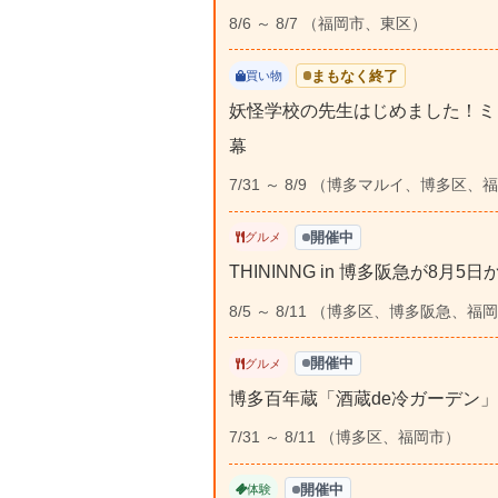
8/6 ～ 8/7 （福岡市、東区）
まもなく終了
買い物
妖怪学校の先生はじめました！ミ
幕
7/31 ～ 8/9 （博多マルイ、博多区、
開催中
グルメ
THININNG in 博多阪急が8
8/5 ～ 8/11 （博多区、博多阪急、福
開催中
グルメ
博多百年蔵「酒蔵de冷ガーデン」2
7/31 ～ 8/11 （博多区、福岡市）
開催中
体験