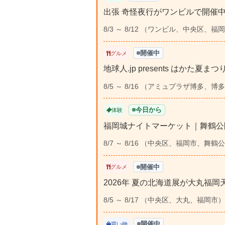
出張 奇怪夜行がワンビルで開催
8/3 ～ 8/12 （ワンビル、中央区、福
開催中
グルメ
地球人.jp presents はかた夏
8/5 ～ 8/16 （アミュプラザ博多、
今日から
体験
福岡城ナイトマーケット｜舞鶴公
8/7 ～ 8/16 （中央区、福岡市、舞鶴
開催中
グルメ
2026年 夏の北海道展が大丸福
8/5 ～ 8/17 （中央区、大丸、福岡市）
開催中
買い物