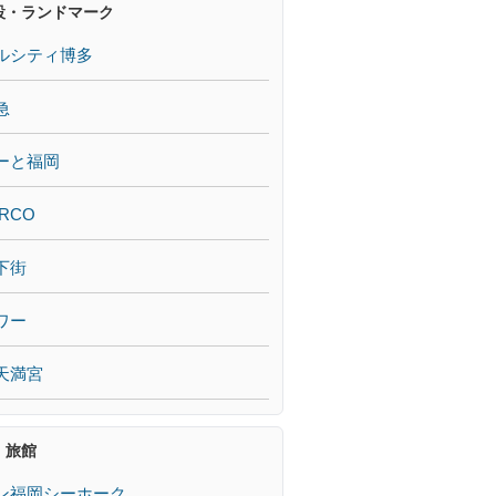
設・ランドマーク
ルシティ博多
急
ーと福岡
RCO
下街
ワー
天満宮
・旅館
ン福岡シーホーク