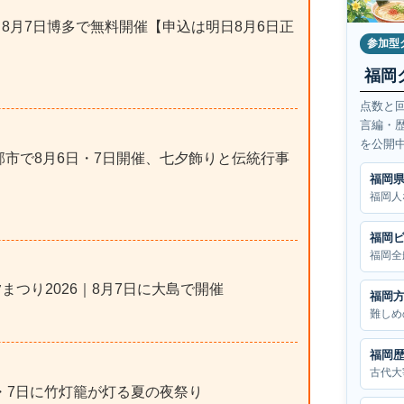
｜8月7日博多で無料開催【申込は明日8月6日正
参加型
福岡
点数と
言編・
を公開
小郡市で8月6日・7日開催、七夕飾りと伝統行事
福岡
福岡人
福岡
福岡全
まつり2026｜8月7日に大島で開催
福岡
難しめ
福岡
古代大
日・7日に竹灯籠が灯る夏の夜祭り