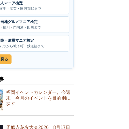
偉人マニア検定
文学・産業・国際貢献まで
ご当地グルメマニア検定
・柳川・門司港・田川まで
遺跡・遺構マニア検定
ムラから城下町・鉄道跡まで
を見る
事
福岡イベントカレンダー。今週
末・今月のイベントを目的別に
探す
周船寺花火大会2026｜8月17日