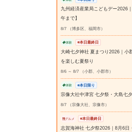
九州経済産業局こどもデー2026
午まで】
8/7 （博多区、福岡市）
本日最終日
体験
大崎七夕神社 夏まつり2026｜
を楽しむ夏祭り
8/6 ～ 8/7 （小郡、小郡市）
本日限り
体験
宗像大社中津宮 七夕祭・大島七夕
8/7 （宗像大社、宗像市）
本日最終日
グルメ
志賀海神社 七夕祭2026｜8月6