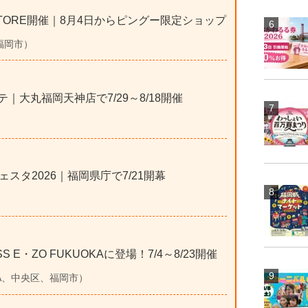
P STORE開催｜8月4日からピングー限定ショップ
、福岡市）
テ｜大丸福岡天神店で7/29～8/18開催
）
タ2026｜福岡県庁で7/21開幕
 E・ZO FUKUOKAに登場！7/4～8/23開催
KUOKA、中央区、福岡市）