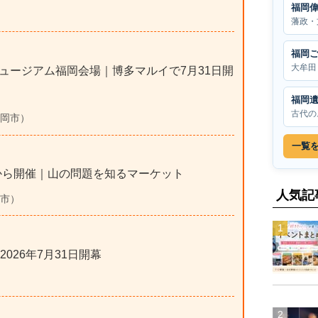
福岡
藩政・
福岡
大牟田
ュージアム福岡会場｜博多マルイで7月31日開
福岡
古代の
福岡市）
一覧
月5日から開催｜山の問題を知るマーケット
人気記
岡市）
026年7月31日開幕