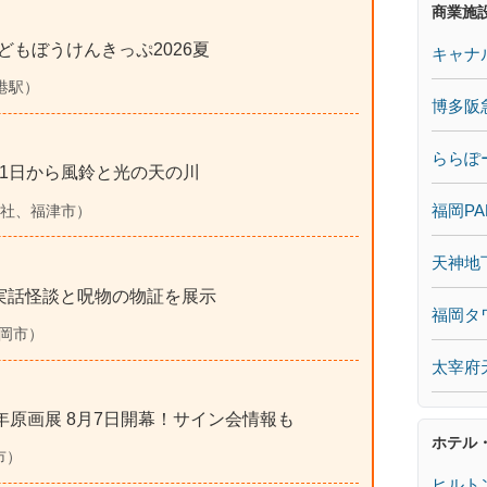
商業施
どもぼうけんきっぷ2026夏
キャナ
司港駅）
博多阪
ららぽ
月1日から風鈴と光の天の川
福岡PA
嶽神社、福津市）
天神地
｜実話怪談と呪物の物証を展示
福岡タ
福岡市）
太宰府
5周年原画展 8月7日開幕！サイン会情報も
ホテル
市）
ヒルト