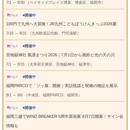
7/1 ～ 8/30 （ベイサイドプレイス博多、博多区、福岡市）
開催中
グルメ
100円で九州へ大冒険！JR九州こどもぼうけんきっぷ2026夏
7/18 ～ 8/31 （九州鉄道記念館、門司港駅）
開催中
グルメ
宮地嶽神社 風凛まつり2026｜7月1日から風鈴と光の天の川
7/1 ～ 8/31 （太宰府天満宮、宮地嶽神社、福津市）
開催中
グルメ
福岡PARCOで「ゾッ展」開催｜実話怪談と呪物の物証を展示
8/1 ～ 9/6 （中央区、福岡PARCO、福岡市）
開催中
グルメ
福岡三越でWIND BREAKER 5周年原画展 8月7日開幕！サイン会
情報も