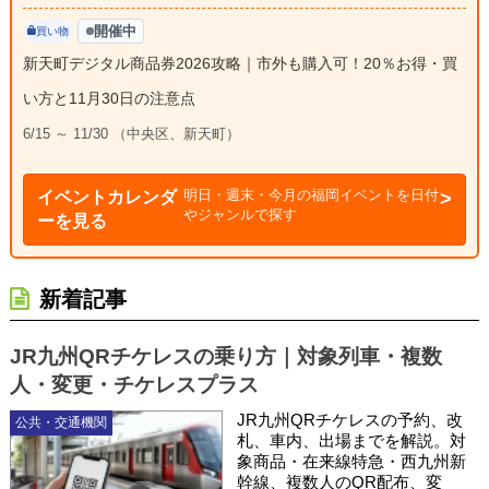
開催中
買い物
新天町デジタル商品券2026攻略｜市外も購入可！20％お得・買
い方と11月30日の注意点
6/15 ～ 11/30 （中央区、新天町）
明日・週末・今月の福岡イベントを日付
イベントカレンダ
やジャンルで探す
ーを見る
新着記事
JR九州QRチケレスの乗り方｜対象列車・複数
人・変更・チケレスプラス
JR九州QRチケレスの予約、改
公共・交通機関
札、車内、出場までを解説。対
象商品・在来線特急・西九州新
幹線、複数人のQR配布、変