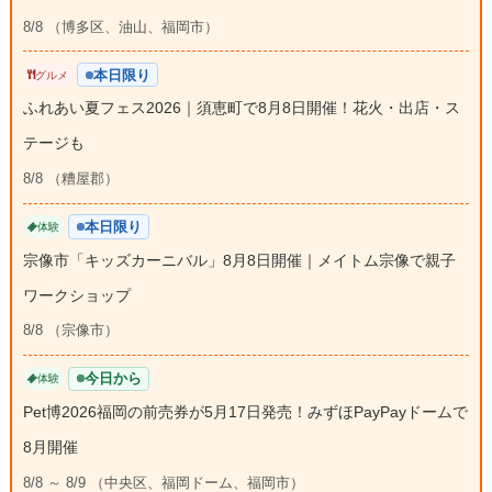
8/8 （博多区、油山、福岡市）
本日限り
グルメ
ふれあい夏フェス2026｜須恵町で8月8日開催！花火・出店・ス
テージも
8/8 （糟屋郡）
本日限り
体験
宗像市「キッズカーニバル」8月8日開催｜メイトム宗像で親子
ワークショップ
8/8 （宗像市）
今日から
体験
Pet博2026福岡の前売券が5月17日発売！みずほPayPayドームで
8月開催
8/8 ～ 8/9 （中央区、福岡ドーム、福岡市）