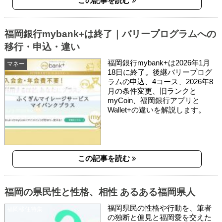
この記事を読む
福岡銀行mybank+は終了｜バリープログラムへの
移行・申込・違い
福岡銀行mybank+は2026年1月
マネー
18日に終了。後継バリープログ
ラムの申込、4コース、2026年8
月の条件変更、旧ランクと
myCoin、福岡銀行アプリと
Wallet+の違いを解説します。
この記事を読む
福岡の県民性と性格、相性 あるある福岡県人
福岡県民の性格や行動を、筆者
福岡移住特集
の独断と偏見と福岡愛を交えた