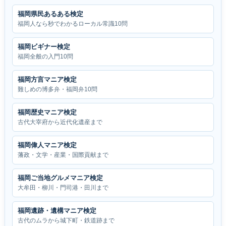
福岡県民あるある検定
福岡人なら秒でわかるローカル常識10問
福岡ビギナー検定
福岡全般の入門10問
福岡方言マニア検定
難しめの博多弁・福岡弁10問
福岡歴史マニア検定
古代大宰府から近代化遺産まで
福岡偉人マニア検定
藩政・文学・産業・国際貢献まで
福岡ご当地グルメマニア検定
大牟田・柳川・門司港・田川まで
福岡遺跡・遺構マニア検定
古代のムラから城下町・鉄道跡まで