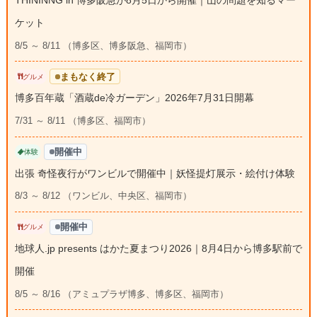
THININNG in 博多阪急が8月5日から開催｜山の問題を知るマー
ケット
8/5 ～ 8/11 （博多区、博多阪急、福岡市）
まもなく終了
グルメ
博多百年蔵「酒蔵de冷ガーデン」2026年7月31日開幕
7/31 ～ 8/11 （博多区、福岡市）
開催中
体験
出張 奇怪夜行がワンビルで開催中｜妖怪提灯展示・絵付け体験
8/3 ～ 8/12 （ワンビル、中央区、福岡市）
開催中
グルメ
地球人.jp presents はかた夏まつり2026｜8月4日から博多駅前で
開催
8/5 ～ 8/16 （アミュプラザ博多、博多区、福岡市）