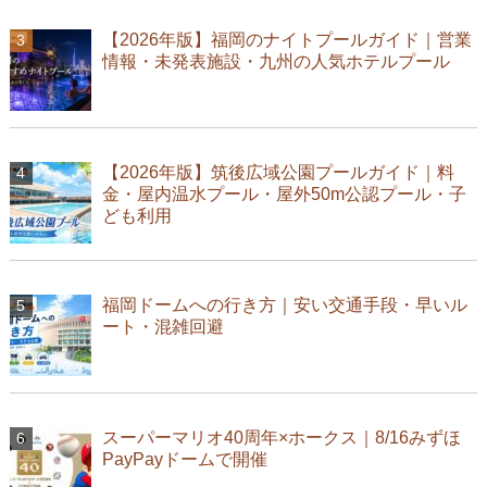
【2026年版】福岡のナイトプールガイド｜営業
情報・未発表施設・九州の人気ホテルプール
【2026年版】筑後広域公園プールガイド｜料
金・屋内温水プール・屋外50m公認プール・子
ども利用
福岡ドームへの行き方｜安い交通手段・早いル
ート・混雑回避
スーパーマリオ40周年×ホークス｜8/16みずほ
PayPayドームで開催