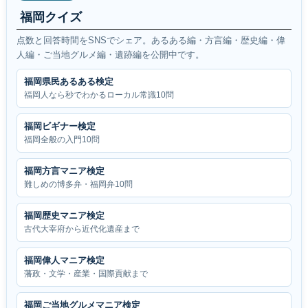
福岡クイズ
点数と回答時間をSNSでシェア。あるある編・方言編・歴史編・偉
人編・ご当地グルメ編・遺跡編を公開中です。
福岡県民あるある検定
福岡人なら秒でわかるローカル常識10問
福岡ビギナー検定
福岡全般の入門10問
福岡方言マニア検定
難しめの博多弁・福岡弁10問
福岡歴史マニア検定
古代大宰府から近代化遺産まで
福岡偉人マニア検定
藩政・文学・産業・国際貢献まで
福岡ご当地グルメマニア検定