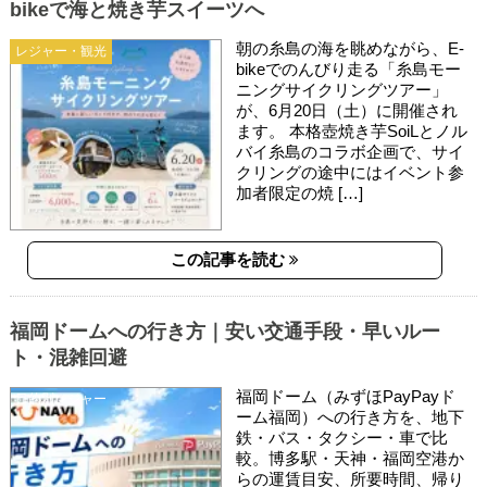
bikeで海と焼き芋スイーツへ
朝の糸島の海を眺めながら、E-
レジャー・観光
bikeでのんびり走る「糸島モー
ニングサイクリングツアー」
が、6月20日（土）に開催され
ます。 本格壺焼き芋SoiLとノル
バイ糸島のコラボ企画で、サイ
クリングの途中にはイベント参
加者限定の焼 […]
この記事を読む
福岡ドームへの行き方｜安い交通手段・早いルー
ト・混雑回避
福岡ドーム（みずほPayPayド
目的別レジャー
ーム福岡）への行き方を、地下
鉄・バス・タクシー・車で比
較。博多駅・天神・福岡空港か
らの運賃目安、所要時間、帰り