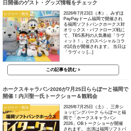
日開催のゲスト・グッズ情報をチェック
2026年7月23日（木）、みずほ
レジャー・観光
PayPayドーム福岡で開催され
る福岡ソフトバンクホークス対
オリックス・バファローズ戦に
て、TBS系列の人気番組「ラヴ
ィット！」とのスペシャルコラ
ボ試合が開催されます。 当日は
「ラヴィッ […]
この記事を読む
ホークスキャラバン2026が7月25日ららぽーと福岡で
開催！内川聖一氏トークショー＆観戦会
2026年7月25日（土）、三井シ
レジャー・観光
ョッピングパーク ららぽーと福
岡で「ホークスキャラバン
2026」OBトークショーが開催
されます。 出演は福岡ソフトバ