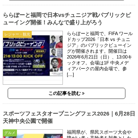
ららぽーと福岡で日本vsチュニジア戦パブリックビ
ューイング開催！みんなで盛り上がろう
ららぽーと福岡で、FIFA ワール
レジャー・観光
ドカップ2026「日本 vs チュニ
ジア」のパブリックビューイン
グが開催されます。開催日は
2026年6月21日（日）、13:00キ
ックオフ。会場は1F 中央メデ
ィアパークの屋内会場で、参
[…]
この記事を読む
スポーツフェスタオープニングフェス2026｜6月28日
天神中央公園で開催
福岡県が、県民スポーツ大会や
グルメ
障がい者・高齢者を対象とした