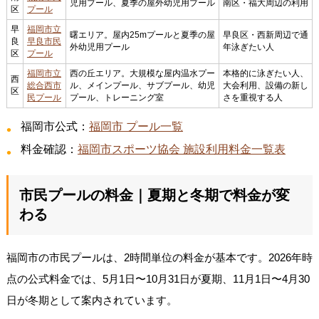
児用プール、夏季の屋外幼児用プール
南区・福大周辺の利用
区
プール
早
福岡市立
曙エリア。屋内25mプールと夏季の屋
早良区・西新周辺で通
良
早良市民
外幼児用プール
年泳ぎたい人
区
プール
福岡市立
西の丘エリア。大規模な屋内温水プー
本格的に泳ぎたい人、
西
総合西市
ル、メインプール、サブプール、幼児
大会利用、設備の新し
区
民プール
プール、トレーニング室
さを重視する人
福岡市公式：
福岡市 プール一覧
料金確認：
福岡市スポーツ協会 施設利用料金一覧表
市民プールの料金｜夏期と冬期で料金が変
わる
福岡市の市民プールは、2時間単位の料金が基本です。2026年時
点の公式料金では、5月1日〜10月31日が夏期、11月1日〜4月30
日が冬期として案内されています。