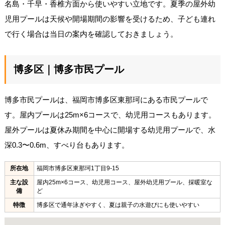
名島・千早・香椎方面から使いやすい立地です。夏季の屋外幼
児用プールは天候や開場期間の影響を受けるため、子ども連れ
で行く場合は当日の案内を確認しておきましょう。
博多区｜博多市民プール
博多市民プールは、福岡市博多区東那珂にある市民プールで
す。屋内プールは25m×6コースで、幼児用コースもあります。
屋外プールは夏休み期間を中心に開場する幼児用プールで、水
深0.3〜0.6m、すべり台もあります。
所在地
福岡市博多区東那珂1丁目9-15
主な設
屋内25m×6コース、幼児用コース、屋外幼児用プール、採暖室な
備
ど
特徴
博多区で通年泳ぎやすく、夏は親子の水遊びにも使いやすい