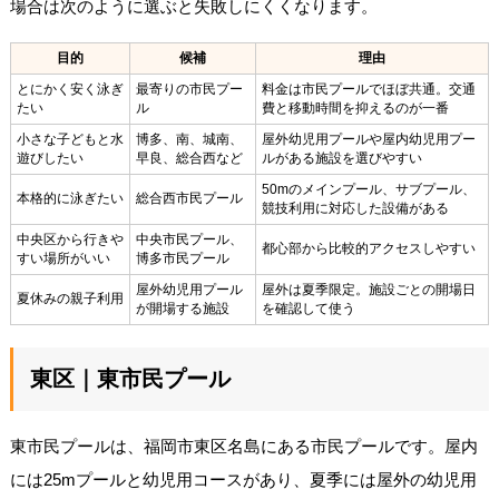
場合は次のように選ぶと失敗しにくくなります。
目的
候補
理由
とにかく安く泳ぎ
最寄りの市民プー
料金は市民プールでほぼ共通。交通
たい
ル
費と移動時間を抑えるのが一番
小さな子どもと水
博多、南、城南、
屋外幼児用プールや屋内幼児用プー
遊びしたい
早良、総合西など
ルがある施設を選びやすい
50mのメインプール、サブプール、
本格的に泳ぎたい
総合西市民プール
競技利用に対応した設備がある
中央区から行きや
中央市民プール、
都心部から比較的アクセスしやすい
すい場所がいい
博多市民プール
屋外幼児用プール
屋外は夏季限定。施設ごとの開場日
夏休みの親子利用
が開場する施設
を確認して使う
東区｜東市民プール
東市民プールは、福岡市東区名島にある市民プールです。屋内
には25mプールと幼児用コースがあり、夏季には屋外の幼児用