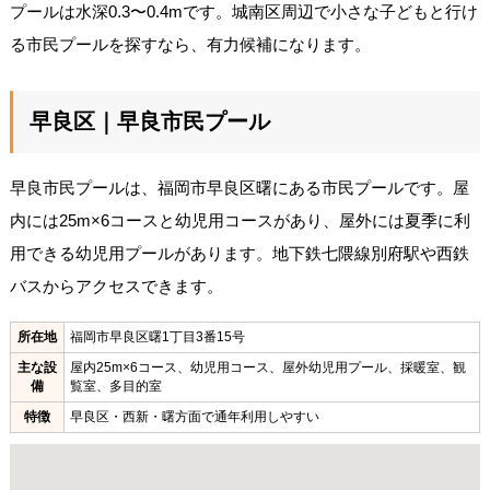
プールは水深0.3〜0.4mです。城南区周辺で小さな子どもと行け
る市民プールを探すなら、有力候補になります。
早良区｜早良市民プール
早良市民プールは、福岡市早良区曙にある市民プールです。屋
内には25m×6コースと幼児用コースがあり、屋外には夏季に利
用できる幼児用プールがあります。地下鉄七隈線別府駅や西鉄
バスからアクセスできます。
所在地
福岡市早良区曙1丁目3番15号
主な設
屋内25m×6コース、幼児用コース、屋外幼児用プール、採暖室、観
備
覧室、多目的室
特徴
早良区・西新・曙方面で通年利用しやすい