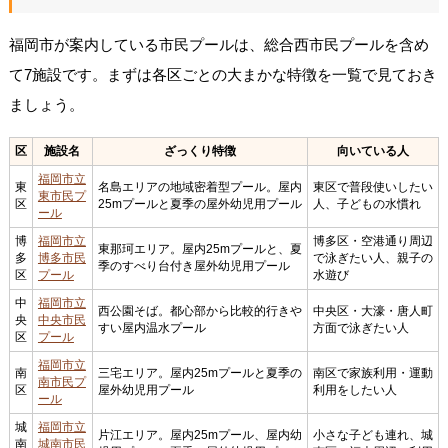
福岡市が案内している市民プールは、総合西市民プールを含め
て7施設です。まずは各区ごとの大まかな特徴を一覧で見ておき
ましょう。
区
施設名
ざっくり特徴
向いている人
福岡市立
東
名島エリアの地域密着型プール。屋内
東区で普段使いしたい
東市民プ
区
25mプールと夏季の屋外幼児用プール
人、子どもの水慣れ
ール
博
福岡市立
博多区・空港通り周辺
東那珂エリア。屋内25mプールと、夏
多
博多市民
で泳ぎたい人、親子の
季のすべり台付き屋外幼児用プール
区
プール
水遊び
中
福岡市立
西公園そば。都心部から比較的行きや
中央区・大濠・唐人町
央
中央市民
すい屋内温水プール
方面で泳ぎたい人
区
プール
福岡市立
南
三宅エリア。屋内25mプールと夏季の
南区で家族利用・運動
南市民プ
区
屋外幼児用プール
利用をしたい人
ール
城
福岡市立
片江エリア。屋内25mプール、屋内幼
小さな子ども連れ、城
南
城南市民