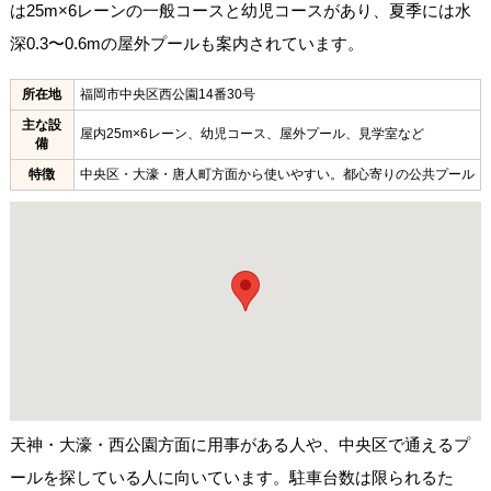
は25m×6レーンの一般コースと幼児コースがあり、夏季には水
深0.3〜0.6mの屋外プールも案内されています。
所在地
福岡市中央区西公園14番30号
主な設
屋内25m×6レーン、幼児コース、屋外プール、見学室など
備
特徴
中央区・大濠・唐人町方面から使いやすい。都心寄りの公共プール
天神・大濠・西公園方面に用事がある人や、中央区で通えるプ
ールを探している人に向いています。駐車台数は限られるた