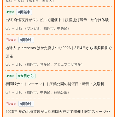
7/31 ～ 8/11 （福岡市、博多区）
開催中
体験
出張 奇怪夜行がワンビルで開催中｜妖怪提灯展示・絵付け体験
8/3 ～ 8/12 （ワンビル、福岡市、中央区）
開催中
グルメ
地球人.jp presents はかた夏まつり2026｜8月4日から博多駅前で
開催
8/5 ～ 8/16 （福岡市、博多区、アミュプラザ博多）
今日から
体験
福岡城ナイトマーケット｜舞鶴公園の開催日・時間・入場料
8/7 ～ 8/16 （福岡市、中央区、舞鶴公園）
開催中
グルメ
2026年 夏の北海道展が大丸福岡天神店で開催！限定スイーツや