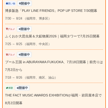
開催中
買い物
博多阪急「PLAY LINE FRIENDS」POP UP STORE 7/30開幕
7/30 ～ 8/24 （福岡市、博多区）
開催中
グルメ
ふくおか大昆虫展＆大鉱物展2026｜福岡タワーで7月25日開幕
7/25 ～ 8/25 （福岡市、中央区）
開催中
グルメ
プール王国 in ABURAYAMA FUKUOKA、7月18日開幕｜前売りは
7月2日から
7/18 ～ 8/26 （福岡市、南区、油山）
開催中
体験
THE FACT MUSIC AWARDS EXHIBITIONが福岡・岩田屋本店で
8月2日開幕