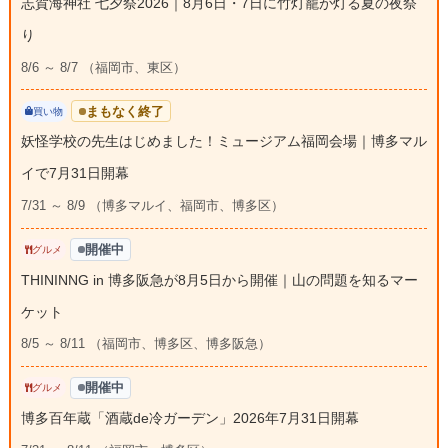
志賀海神社 七夕祭2026｜8月6日・7日に竹灯籠が灯る夏の夜祭
り
8/6 ～ 8/7 （福岡市、東区）
まもなく終了
買い物
妖怪学校の先生はじめました！ミュージアム福岡会場｜博多マル
イで7月31日開幕
7/31 ～ 8/9 （博多マルイ、福岡市、博多区）
開催中
グルメ
THININNG in 博多阪急が8月5日から開催｜山の問題を知るマー
ケット
8/5 ～ 8/11 （福岡市、博多区、博多阪急）
開催中
グルメ
博多百年蔵「酒蔵de冷ガーデン」2026年7月31日開幕