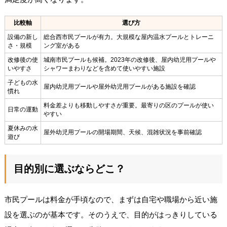
比較軸
選び方
設備の新し
総合西市民プールが有力。大規模な屋内温水プールとトレーニ
さ・規模
ング室がある
改修後の使
城南市民プールも候補。2023年の改修後、屋内幼児用プールや
いやすさ
シャワーまわりなどを含めて使いやすい施設
子どもの水
屋内幼児用プールや屋外幼児用プールがある施設を確認
慣れ
料金差よりも移動しやすさが重要。最寄りの区のプールが使い
日常の運動
やすい
夏休みの水
屋外幼児用プールの開場期間、天候、混雑状況を事前確認
遊び
目的別に選ぶならどこ？
市民プールは料金が手頃なので、まずは自宅や職場から近い施
設を選ぶのが基本です。そのうえで、目的がはっきりしている