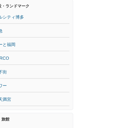
設・ランドマーク
ルシティ博多
急
ーと福岡
RCO
下街
ワー
天満宮
・旅館