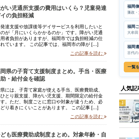
福岡
障がい児通所支援の費用はいくら？児童発達
藩政・
デイの負担軽減
童発達支援や放課後等デイサービスを利用したいと
福岡
るのが「月にいくらかかるのか」です。障がい児通
大牟田
利用者負担がありますが、福岡市では負担軽減の仕
れています。 この記事では、福岡市の障が […]
福岡
古代の
この記事を読む
一覧
福岡県の子育て支援制度まとめ。手当・医療
援助・給付金を確認
人気記
岡県には、子育て家庭が使える手当、医療費助成、
、ひとり親支援、障がい児支援、期間限定の給付金
ます。ただ、制度ごとに窓口や対象が違うため、必
どり着きにくいことがあります。 この記事 […]
この記事を読む
子ども医療費助成制度まとめ。対象年齢・自