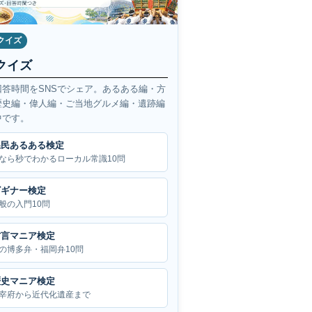
クイズ
クイズ
回答時間をSNSでシェア。あるある編・方
歴史編・偉人編・ご当地グルメ編・遺跡編
中です。
県民あるある検定
なら秒でわかるローカル常識10問
ビギナー検定
般の入門10問
方言マニア検定
の博多弁・福岡弁10問
歴史マニア検定
宰府から近代化遺産まで