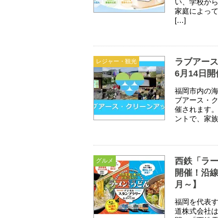
い、学校か
家庭によって
[…]
ラブアース
レジャー・観光
6月14日
福岡市内の
ブアース・ク
催されます。
ントで、家族
西鉄「ラー
グルメ
開催！沿線
月～】
福岡を代表
道株式会社は