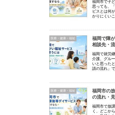
福岡市で子
思っても、
ビスとは何
かりにくいこ
福岡で障
医療・健康・福祉
相談先・
福岡で就労継
介護、グル
いと思った
請の流れ」で
福岡市の
医療・健康・福祉
の流れ・
福岡市で放
く、どこか