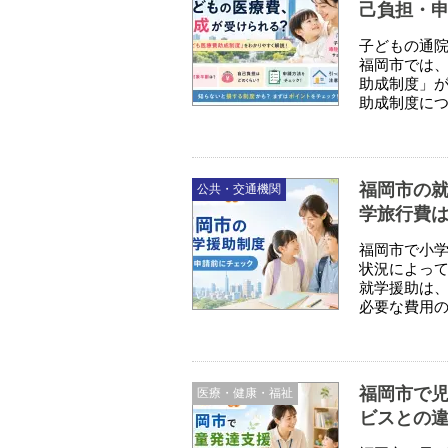
己負担・
子どもの通
福岡市では
助成制度」が
助成制度につ
福岡市の
公共・交通機関
学旅行費
福岡市で小
状況によっ
就学援助は
必要な費用の
福岡市で
医療・健康・福祉
ビスとの