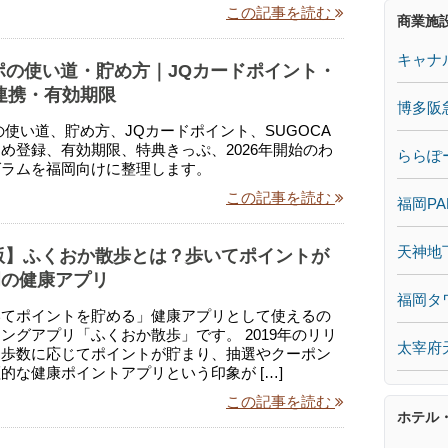
この記事を読む
商業施
キャナ
ポの使い道・貯め方｜JQカードポイント・
A連携・有効期限
博多阪
の使い道、貯め方、JQカードポイント、SUGOCA
め登録、有効期限、特典きっぷ、2026年開始のわ
ららぽ
グラムを福岡向けに整理します。
この記事を読む
福岡PA
天神地
年版】ふくおか散歩とは？歩いてポイントが
岡の健康アプリ
福岡タ
いてポイントを貯める」健康アプリとして使えるの
ングアプリ「ふくおか散歩」です。 2019年のリリ
太宰府
、歩数に応じてポイントが貯まり、抽選やクーポン
的な健康ポイントアプリという印象が […]
この記事を読む
ホテル