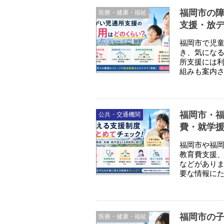
福岡市の
医療・健康・福祉
支援・放
福岡市で児
き、気にな
所支援には
組みも案内さ
福岡市・
公共・交通機関
費・就学
福岡市や福
教育費支援
などがあり
要な情報にた
福岡市の
医療・健康・福祉