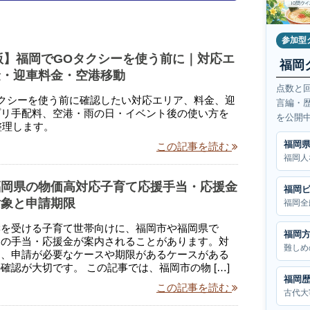
参加型
年版】福岡でGOタクシーを使う前に｜対応エ
福岡
金・迎車料金・空港移動
点数と
クシーを使う前に確認したい対応エリア、料金、迎
言編・
プリ手配料、空港・雨の日・イベント後の使い方を
を公開
で整理します。
福岡
この記事を読む
福岡人
福岡県の物価高対応子育て応援手当・応援金
福岡
対象と申請期限
福岡全
響を受ける子育て世帯向けに、福岡市や福岡県で
福岡
定の手当・応援金が案内されることがあります。対
難しめ
も、申請が必要なケースや期限があるケースがある
確認が大切です。 この記事では、福岡市の物 […]
福岡
この記事を読む
古代大