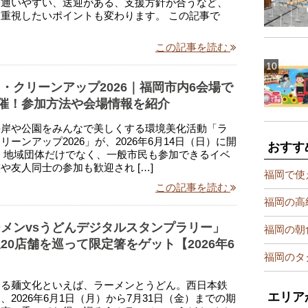
ら通いやすい、送迎がある、支援方針が合うなど、
重視したいポイントも変わります。 この記事で
この記事を読む
・クリーンアップ2026｜福岡市内6会場で
開催！参加方法や会場情報を紹介
海岸や公園をみんなで美しくする環境美化活動「ラ
リーンアップ2026」が、2026年6月14日（日）に開
おすす
 地域団体だけでなく、一般市民も参加できるイベ
や友人同士の参加も歓迎され […]
福岡で使
この記事を読む
福岡の高
メンvsうどんデジタルスタンプラリー」
福岡の朝
20店舗を巡って限定箸をゲット【2026年6
福岡のタ
する麺文化といえば、ラーメンとうどん。西日本鉄
エリア
、2026年6月1日（月）から7月31日（金）までの期