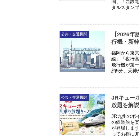
間、「西鉄電
タルスタンプ
【2026
公共・交通機関
行機・新
福岡から東
線」「夜行高
飛行機が第
約5分、天神
JRキュー
公共・交通機関
放題を解
JR九州のポ
の鉄道旅を楽
が登場します
ってお得にJ