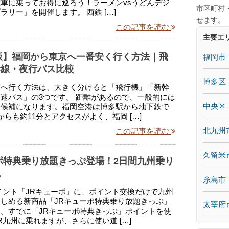
車に乗ってお得に巡ろう！ラーメンvsうどんデジ
市区町村
ラリー」を開催します。 西鉄 […]
せます。
この記事を読む
主要エ
年版】福岡から東京へ一番安く行く方法｜飛
福岡市
幹線・夜行バス比較
博多区
京へ行く方法は、大きく分けると「飛行機」「新幹
速バス」の3つです。 距離があるので、一般的には
中央区
一候補になります。福岡空港は博多駅から地下鉄で
からも約11分とアクセスがよく、福岡 […]
北九州
この記事を読む
久留米
ポ特典乗り放題きっぷ登場！2日間九州乗り
説
糸島市
イント「JRキューポ」に、ポイント交換だけで九州
しめる新商品「JRキューポ特典乗り放題きっぷ」
太宰府
。すでに「JRキューポ特典きっぷ」ポイントを使
R九州に乗れますが、さらに使い道 […]