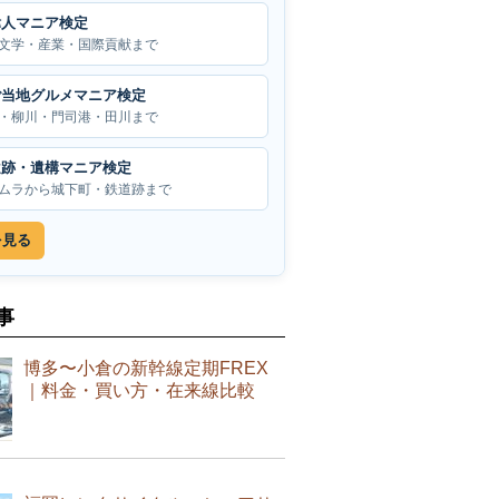
偉人マニア検定
文学・産業・国際貢献まで
ご当地グルメマニア検定
・柳川・門司港・田川まで
遺跡・遺構マニア検定
ムラから城下町・鉄道跡まで
を見る
事
博多〜小倉の新幹線定期FREX
｜料金・買い方・在来線比較