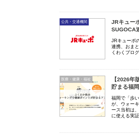
JRキュー
公共・交通機関
SUGOC
JRキューポ
連携、おまと
くわくプロ
【2026
医療・健康・福祉
貯まる福
福岡で「歩
が、ウォーキ
ース当初は
に使える実証