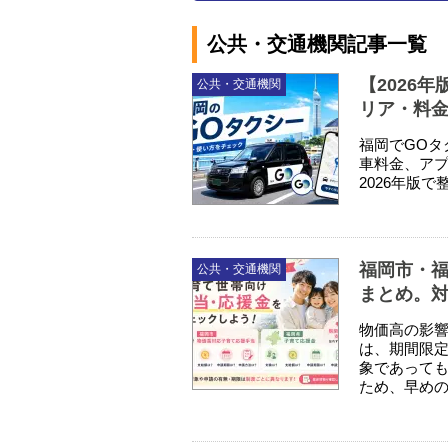
公共・交通機関記事一覧
【2026
公共・交通機関
リア・料
福岡でGOタ
車料金、ア
2026年版
福岡市・
公共・交通機関
まとめ。
物価高の影
は、期間限
象であって
ため、早めの