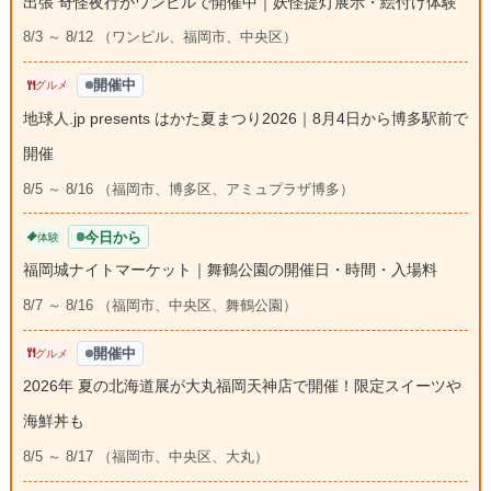
出張 奇怪夜行がワンビルで開催中｜妖怪提灯展示・絵付け体験
8/3 ～ 8/12 （ワンビル、福岡市、中央区）
開催中
グルメ
地球人.jp presents はかた夏まつり2026｜8月4日から博多駅前で
開催
8/5 ～ 8/16 （福岡市、博多区、アミュプラザ博多）
今日から
体験
福岡城ナイトマーケット｜舞鶴公園の開催日・時間・入場料
8/7 ～ 8/16 （福岡市、中央区、舞鶴公園）
開催中
グルメ
2026年 夏の北海道展が大丸福岡天神店で開催！限定スイーツや
海鮮丼も
8/5 ～ 8/17 （福岡市、中央区、大丸）