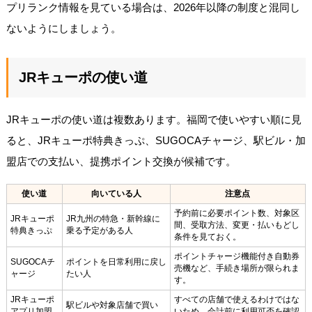
プリランク情報を見ている場合は、2026年以降の制度と混同し
ないようにしましょう。
JRキューポの使い道
JRキューポの使い道は複数あります。福岡で使いやすい順に見
ると、JRキューポ特典きっぷ、SUGOCAチャージ、駅ビル・加
盟店での支払い、提携ポイント交換が候補です。
使い道
向いている人
注意点
予約前に必要ポイント数、対象区
JRキューポ
JR九州の特急・新幹線に
間、受取方法、変更・払いもどし
特典きっぷ
乗る予定がある人
条件を見ておく。
ポイントチャージ機能付き自動券
SUGOCAチ
ポイントを日常利用に戻し
売機など、手続き場所が限られま
ャージ
たい人
す。
JRキューポ
すべての店舗で使えるわけではな
駅ビルや対象店舗で買い
アプリ加盟
いため、会計前に利用可否を確認