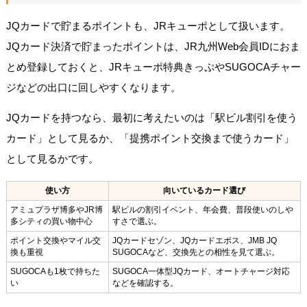
JQカードで貯まるポイントも、JRキューポとして扱います。
JQカード決済で貯まったポイントは、JR九州Web会員IDにおま
とめ登録しておくと、JRキューポ特典きっぷやSUGOCAチャー
ジなどの出口に回しやすくなります。
JQカードを持つなら、最初に考えたいのは「駅ビル割引を使う
カード」として見るか、「提携ポイント交換まで使うカード」
として見るかです。
使い方
向いているカード選び
アミュプラザ博多やJR博
駅ビルの割引イベント、年会費、普段使いのしや
多シティの買い物中心
すさで選ぶ。
ポイント交換やマイル交
JQカードセゾン、JQカードエポス、JMB JQ
換も重視
SUGOCAなど、交換先との相性を見て選ぶ。
SUGOCAも1枚で持ちた
SUGOCA一体型JQカード、オートチャージ対応
い
などを確認する。