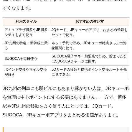
すくなります。
利用スタイル
おすすめの使い方
アミュプラザ博多やJR博多
JQカード、JRキューポアプリ、おまとめ登録を
シティをよく使う
セットで使う。
JR九州の特急・新幹線に乗
ネット予約で貯め、JRキューポ特典きっぷの対
る
象区間に使う。
SUGOCA電子マネー加盟店で貯め、貯まった分
SUGOCAを毎日使う
はSUGOCAチャージに回す。
ポイント交換やマイル交換
JQカードの種類と提携ポイント交換ルートを先
が好き
に見て選ぶ。
JR九州の列車にも駅ビルにもあまり縁がない人は、JRキューポ
を無理に中心ポイントにする必要はありません。一方で、博多
駅やJR九州の移動をよく使う人にとっては、JQカード、
SUGOCA、JRキューポアプリをまとめる価値があります。