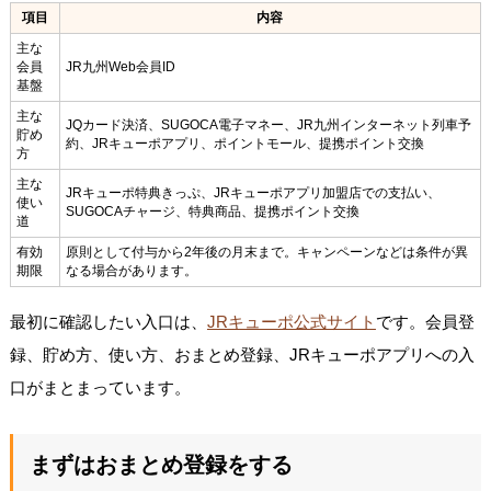
項目
内容
主な
会員
JR九州Web会員ID
基盤
主な
JQカード決済、SUGOCA電子マネー、JR九州インターネット列車予
貯め
約、JRキューポアプリ、ポイントモール、提携ポイント交換
方
主な
JRキューポ特典きっぷ、JRキューポアプリ加盟店での支払い、
使い
SUGOCAチャージ、特典商品、提携ポイント交換
道
有効
原則として付与から2年後の月末まで。キャンペーンなどは条件が異
期限
なる場合があります。
最初に確認したい入口は、
JRキューポ公式サイト
です。会員登
録、貯め方、使い方、おまとめ登録、JRキューポアプリへの入
口がまとまっています。
まずはおまとめ登録をする