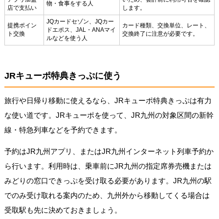
物・食事をする人
店で支払い
します。
JQカードセゾン、JQカー
提携ポイン
カード種類、交換単位、レート、
ドエポス、JAL・ANAマイ
ト交換
交換終了に注意が必要です。
ルなどを使う人
JRキューポ特典きっぷに使う
旅行や日帰り移動に使えるなら、JRキューポ特典きっぷは有力
な使い道です。JRキューポを使って、JR九州の対象区間の新幹
線・特急列車などを予約できます。
予約はJR九州アプリ、またはJR九州インターネット列車予約か
ら行います。利用時は、乗車前にJR九州の指定席券売機または
みどりの窓口できっぷを受け取る必要があります。JR九州の駅
でのみ受け取れる案内のため、九州外から移動してくる場合は
受取駅も先に決めておきましょう。