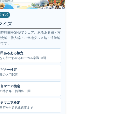
クイズ
クイズ
回答時間をSNSでシェア。あるある編・方
歴史編・偉人編・ご当地グルメ編・遺跡編
中です。
県民あるある検定
なら秒でわかるローカル常識10問
ビギナー検定
般の入門10問
方言マニア検定
の博多弁・福岡弁10問
歴史マニア検定
宰府から近代化遺産まで