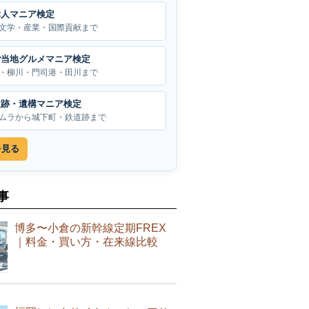
偉人マニア検定
文学・産業・国際貢献まで
ご当地グルメマニア検定
・柳川・門司港・田川まで
遺跡・遺構マニア検定
ムラから城下町・鉄道跡まで
を見る
事
博多〜小倉の新幹線定期FREX
｜料金・買い方・在来線比較