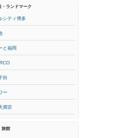
設・ランドマーク
ルシティ博多
急
ーと福岡
RCO
下街
ワー
天満宮
・旅館