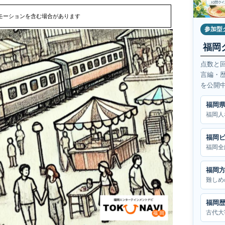
モーションを含む場合があります
参加型
福岡
点数と
言編・
を公開
福岡
福岡人
福岡
福岡全
福岡
難しめ
福岡
古代大