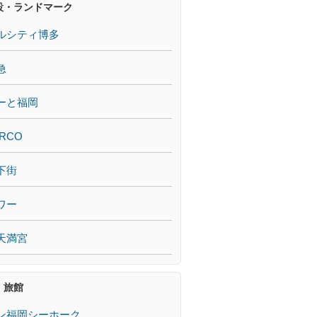
設・ランドマーク
ルシティ博多
急
ーと福岡
RCO
下街
ワー
天満宮
・旅館
ン福岡シーホーク