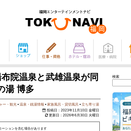
湯布院温泉と武雄温泉が同
検索
の湯 博多
ャー・観光
•
温泉・銭湯情報
•
家族風呂・貸切風呂
•
立ち寄り湯
投稿日：2023年11月10日 金曜日
更新日：2026年6月30日 火曜日
モーションを含む場合があります