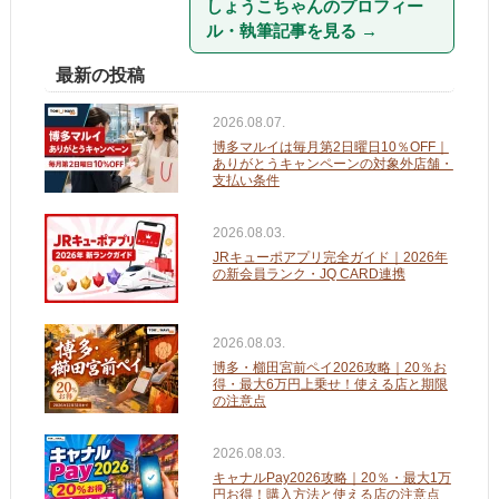
しょうこちゃんのプロフィー
ル・執筆記事を見る
→
最新の投稿
2026.08.07.
博多マルイは毎月第2日曜日10％OFF｜
ありがとうキャンペーンの対象外店舗・
支払い条件
2026.08.03.
JRキューポアプリ完全ガイド｜2026年
の新会員ランク・JQ CARD連携
2026.08.03.
博多・櫛田宮前ペイ2026攻略｜20％お
得・最大6万円上乗せ！使える店と期限
の注意点
2026.08.03.
キャナルPay2026攻略｜20％・最大1万
円お得！購入方法と使える店の注意点