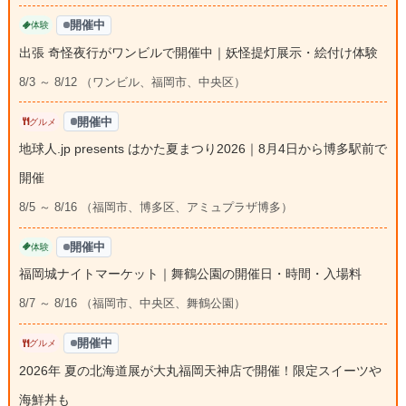
開催中
体験
出張 奇怪夜行がワンビルで開催中｜妖怪提灯展示・絵付け体験
8/3 ～ 8/12 （ワンビル、福岡市、中央区）
開催中
グルメ
地球人.jp presents はかた夏まつり2026｜8月4日から博多駅前で
開催
8/5 ～ 8/16 （福岡市、博多区、アミュプラザ博多）
開催中
体験
福岡城ナイトマーケット｜舞鶴公園の開催日・時間・入場料
8/7 ～ 8/16 （福岡市、中央区、舞鶴公園）
開催中
グルメ
2026年 夏の北海道展が大丸福岡天神店で開催！限定スイーツや
海鮮丼も