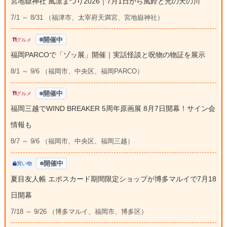
宮地嶽神社 風凛まつり2026｜7月1日から風鈴と光の天の川
7/1 ～ 8/31 （福津市、太宰府天満宮、宮地嶽神社）
開催中
グルメ
福岡PARCOで「ゾッ展」開催｜実話怪談と呪物の物証を展示
8/1 ～ 9/6 （福岡市、中央区、福岡PARCO）
開催中
グルメ
福岡三越でWIND BREAKER 5周年原画展 8月7日開幕！サイン会
情報も
8/7 ～ 9/6 （福岡市、中央区、福岡三越）
開催中
買い物
夏目友人帳 エポスカード期間限定ショップが博多マルイで7月18
日開幕
7/18 ～ 9/26 （博多マルイ、福岡市、博多区）