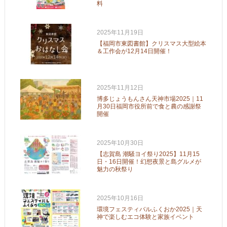
料
2025年11月19日
【福岡市東図書館】クリスマス大型絵本
＆工作会が12月14日開催！
2025年11月12日
博多じょうもんさん天神市場2025｜11
月30日福岡市役所前で食と農の感謝祭
開催
2025年10月30日
【志賀島 潮騒ヨイ祭り2025】11月15
日・16日開催！幻想夜景と島グルメが
魅力の秋祭り
2025年10月16日
環境フェスティバルふくおか2025｜天
神で楽しむエコ体験と家族イベント