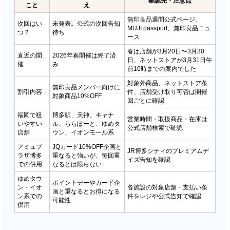
確認先・注意点
こと
え
無印良品週間公式ページ、
次回はい
未発表。公式の次回告知
MUJI passport、無印良品ニュ
つ？
待ち
ース
春は店舗が3月20日〜3月30
直近の開
2026年春開催は終了済
日、ネットストアが3月31日午
催
み
前10時までの案内でした
対象外商品、ネットストア条
無印良品メンバー向けに
割引内容
件、店舗受け取り可否は開催
対象商品10%OFF
回ごとに確認
福岡で狙
博多駅、天神、キャナ
営業時間・取扱商品・在庫は
いやすい
ル、ららぽーと、ゆめタ
公式店舗検索で確認
店舗
ウン、イオンモール系
アミュプ
JQカード10%OFF企画と
JR博多シティのプレミアムデ
ラザ博多
重なると強いが、毎回重
イズ告知を確認
での併用
なるとは限らない
ゆめタウ
ポイントデーやカード企
ン・イオ
各施設の対象店舗・支払い条
画と重なるとお得になる
ン系での
件をレジや公式告知で確認
可能性
併用