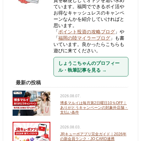
資を駆使ししてオトクを追い求め
ています。福岡でできるポイ活や
お得なキャッシュレスのキャンペ
ーンなんかを紹介していければと
思います。
「
ポイント投資の攻略ブログ
」や
「
福岡の陸マイラーブログ
」も書
いています。良かったらこちらも
遊びに来てください。
しょうこちゃんのプロフィー
ル・執筆記事を見る
→
最新の投稿
2026.08.07.
博多マルイは毎月第2日曜日10％OFF｜
ありがとうキャンペーンの対象外店舗・
支払い条件
2026.08.03.
JRキューポアプリ完全ガイド｜2026年
の新会員ランク・JQ CARD連携