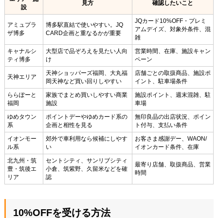
見方
確認したいこと
設
JQカード10%OFF・プレミ
アミュプラ
博多駅直結で使いやすい。JQ
アムデイズ、対象外条件、混
ザ博多
CARD企画と重なるかが重要
雑
キャナルシ
大型店で品ぞろえを見たい人向
営業時間、在庫、施設キャン
ティ博多
け
ペーン
天神ショッパーズ福岡、大丸福
店舗ごとの取扱商品、施設ポ
天神エリア
岡天神など買い回りしやすい
イント、駐車場条件
ららぽーと
家族でまとめ買いしやすい商業
施設ポイント、週末混雑、駐
福岡
施設
車場
ゆめタウン
ポイントデーやゆめカード系の
無印良品の出店状況、ポイン
系
企画と相性を見る
ト付与、支払い条件
イオンモー
郊外で車利用なら候補にしやす
お客さま感謝デー、WAON/
ル系
い
イオンカード条件、在庫
北九州・筑
セントシティ、サンリブシティ
最寄り店舗、取扱商品、営業
豊・筑後エ
小倉、筑紫野、久留米などを確
時間
リア
認
10%OFFを受ける方法