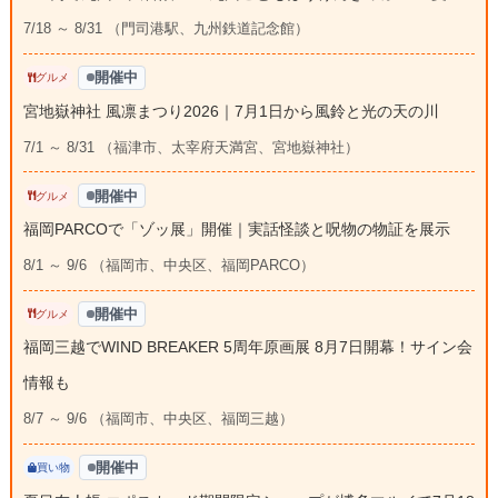
7/18 ～ 8/31 （門司港駅、九州鉄道記念館）
開催中
グルメ
宮地嶽神社 風凛まつり2026｜7月1日から風鈴と光の天の川
7/1 ～ 8/31 （福津市、太宰府天満宮、宮地嶽神社）
開催中
グルメ
福岡PARCOで「ゾッ展」開催｜実話怪談と呪物の物証を展示
8/1 ～ 9/6 （福岡市、中央区、福岡PARCO）
開催中
グルメ
福岡三越でWIND BREAKER 5周年原画展 8月7日開幕！サイン会
情報も
8/7 ～ 9/6 （福岡市、中央区、福岡三越）
開催中
買い物