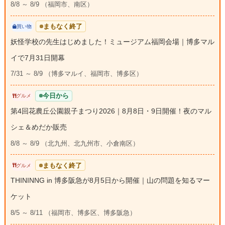
8/8 ～ 8/9 （福岡市、南区）
まもなく終了
買い物
妖怪学校の先生はじめました！ミュージアム福岡会場｜博多マル
イで7月31日開幕
7/31 ～ 8/9 （博多マルイ、福岡市、博多区）
今日から
グルメ
第4回花農丘公園親子まつり2026｜8月8日・9日開催！夜のマル
シェ＆めだか販売
8/8 ～ 8/9 （北九州、北九州市、小倉南区）
まもなく終了
グルメ
THININNG in 博多阪急が8月5日から開催｜山の問題を知るマー
ケット
8/5 ～ 8/11 （福岡市、博多区、博多阪急）