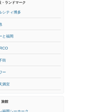
設・ランドマーク
ルシティ博多
急
ーと福岡
RCO
下街
ワー
天満宮
・旅館
ン福岡シーホーク