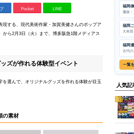
福岡
ブ
Pocket
LINE
藩政・
で表現する、現代美術作家・加賀美健さんのポップア
福岡
大牟田
水）から2月3日（火）まで、博多阪急1階メディアス
福岡
古代の
グッズが作れる体験型イベント
一覧
文字を選んで、オリジナルグッズを作れる体験が目玉
人気記
類の素材