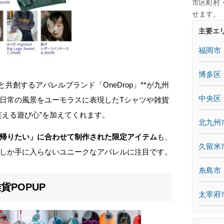
市区町村
せます。
主要エ
福岡市
博多区
共創するアパレルブランド「OneDrop」**が九州
中央区
日常の風景をユーモラスに表現したTシャツや雑貨
笑える遊び心”を加えてくれます。
北九州
帰りたい」に合わせて制作された限定アイテム
も、
久留米
しか手に入らないユニークなアパレルに注目です。
糸島市
POPUP
太宰府