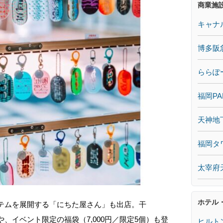
商業施
キャナ
博多阪
ららぽ
福岡PA
天神地
福岡タ
太宰府
ホテル
イテムを展開する「にちた屋さん」も出店。干
や、イベント限定の福袋（7,000円／限定5個）も登
ヒルト