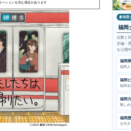
モーションを含む場合があります
参加型
福岡
点数と
言編・
を公開
福岡
福岡人
福岡
福岡全
福岡
難しめ
福岡
古代大