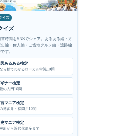
クイズ
クイズ
回答時間をSNSでシェア。あるある編・方
歴史編・偉人編・ご当地グルメ編・遺跡編
中です。
県民あるある検定
なら秒でわかるローカル常識10問
ビギナー検定
般の入門10問
方言マニア検定
の博多弁・福岡弁10問
歴史マニア検定
宰府から近代化遺産まで