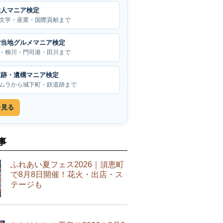
偉人マニア検定
文学・産業・国際貢献まで
ご当地グルメマニア検定
・柳川・門司港・田川まで
遺跡・遺構マニア検定
ムラから城下町・鉄道跡まで
を見る
事
ふれあい夏フェス2026｜須恵町
で8月8日開催！花火・出店・ス
テージも