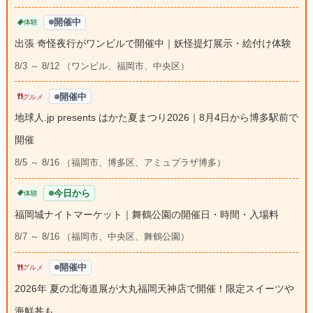
開催中
体験
出張 奇怪夜行がワンビルで開催中｜妖怪提灯展示・絵付け体験
8/3 ～ 8/12 （ワンビル、福岡市、中央区）
開催中
グルメ
地球人.jp presents はかた夏まつり2026｜8月4日から博多駅前で
開催
8/5 ～ 8/16 （福岡市、博多区、アミュプラザ博多）
今日から
体験
福岡城ナイトマーケット｜舞鶴公園の開催日・時間・入場料
8/7 ～ 8/16 （福岡市、中央区、舞鶴公園）
開催中
グルメ
2026年 夏の北海道展が大丸福岡天神店で開催！限定スイーツや
海鮮丼も