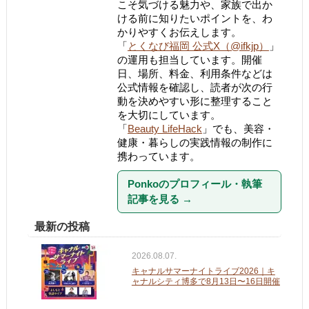
こそ気づける魅力や、家族で出か
ける前に知りたいポイントを、わ
かりやすくお伝えします。
「
とくなび福岡 公式X（@ifkjp）
」
の運用も担当しています。開催
日、場所、料金、利用条件などは
公式情報を確認し、読者が次の行
動を決めやすい形に整理すること
を大切にしています。
「
Beauty LifeHack
」でも、美容・
健康・暮らしの実践情報の制作に
携わっています。
Ponkoのプロフィール・執筆
記事を見る
→
最新の投稿
2026.08.07.
キャナルサマーナイトライブ2026｜キ
ャナルシティ博多で8月13日〜16日開催