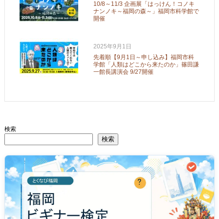
10/8～11/3 企画展「はっけん！コノキ
ナンノキ～福岡の森～」福岡市科学館で
開催
2025年9月1日
先着順【9月1日～申し込み】福岡市科
学館「人類はどこから来たのか」篠田謙
一館長講演会 9/27開催
検索
検索