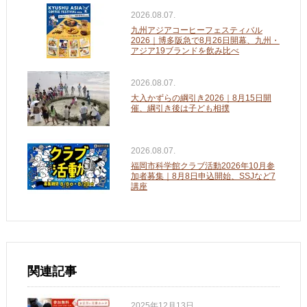
2026.08.07.
九州アジアコーヒーフェスティバル
2026｜博多阪急で8月26日開幕、九州・
アジア19ブランドを飲み比べ
2026.08.07.
大入かずらの綱引き2026｜8月15日開
催、綱引き後は子ども相撲
2026.08.07.
福岡市科学館クラブ活動2026年10月参
加者募集｜8月8日申込開始、SSJなど7
講座
関連記事
2025年12月13日