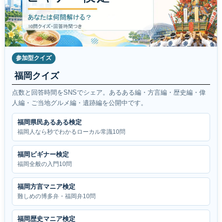
参加型クイズ
福岡クイズ
点数と回答時間をSNSでシェア。あるある編・方言編・歴史編・偉
人編・ご当地グルメ編・遺跡編を公開中です。
福岡県民あるある検定
福岡人なら秒でわかるローカル常識10問
福岡ビギナー検定
福岡全般の入門10問
福岡方言マニア検定
難しめの博多弁・福岡弁10問
福岡歴史マニア検定