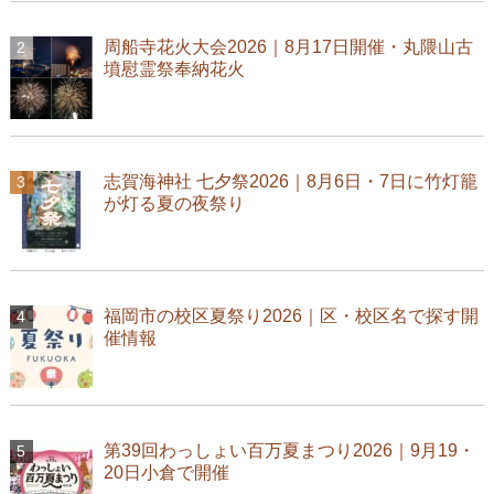
周船寺花火大会2026｜8月17日開催・丸隈山古
墳慰霊祭奉納花火
志賀海神社 七夕祭2026｜8月6日・7日に竹灯籠
が灯る夏の夜祭り
福岡市の校区夏祭り2026｜区・校区名で探す開
催情報
第39回わっしょい百万夏まつり2026｜9月19・
20日小倉で開催