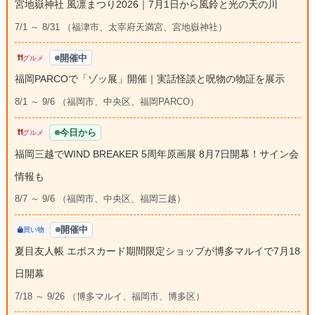
宮地嶽神社 風凛まつり2026｜7月1日から風鈴と光の天の川
7/1 ～ 8/31 （福津市、太宰府天満宮、宮地嶽神社）
開催中
グルメ
福岡PARCOで「ゾッ展」開催｜実話怪談と呪物の物証を展示
8/1 ～ 9/6 （福岡市、中央区、福岡PARCO）
今日から
グルメ
福岡三越でWIND BREAKER 5周年原画展 8月7日開幕！サイン会
情報も
8/7 ～ 9/6 （福岡市、中央区、福岡三越）
開催中
買い物
夏目友人帳 エポスカード期間限定ショップが博多マルイで7月18
日開幕
7/18 ～ 9/26 （博多マルイ、福岡市、博多区）