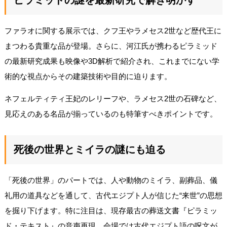
ファラオに関する展示では、クフ王やラメセス2世など歴代王に
まつわる貴重な品が登場。さらに、河江氏が携わるピラミッド
の最新研究成果も映像や3D解析で紹介され、これまでにない学
術的な視点からその建築技術や目的に迫ります。
ネフェルティティ王妃のレリーフや、ラメセス2世の石碑など、
見応えのある名品が揃っているのも特筆すべきポイントです。
死後の世界とミイラの謎にも迫る
「死後の世界」のパートでは、人や動物のミイラ、副葬品、儀
礼用の道具などを通して、古代エジプト人が信じた“来世”の思想
を掘り下げます。特に注目は、現存最古の葬送文書『ピラミッ
ド・テキスト』の音声再現。会場では古代エジプト語の呪文が