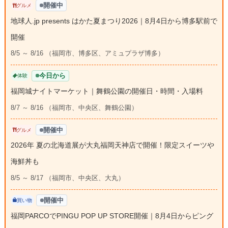
開催中
グルメ
地球人.jp presents はかた夏まつり2026｜8月4日から博多駅前で
開催
8/5 ～ 8/16 （福岡市、博多区、アミュプラザ博多）
今日から
体験
福岡城ナイトマーケット｜舞鶴公園の開催日・時間・入場料
8/7 ～ 8/16 （福岡市、中央区、舞鶴公園）
開催中
グルメ
2026年 夏の北海道展が大丸福岡天神店で開催！限定スイーツや
海鮮丼も
8/5 ～ 8/17 （福岡市、中央区、大丸）
開催中
買い物
福岡PARCOでPINGU POP UP STORE開催｜8月4日からピング