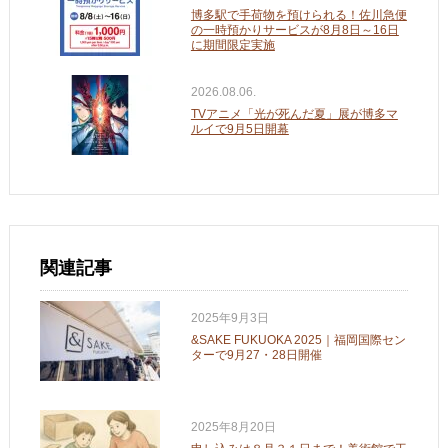
博多駅で手荷物を預けられる！佐川急便
の一時預かりサービスが8月8日～16日
に期間限定実施
2026.08.06.
TVアニメ「光が死んだ夏」展が博多マ
ルイで9月5日開幕
関連記事
2025年9月3日
&SAKE FUKUOKA 2025｜福岡国際セン
ターで9月27・28日開催
2025年8月20日