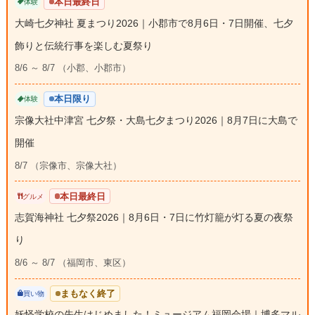
本日最終日
体験
大崎七夕神社 夏まつり2026｜小郡市で8月6日・7日開催、七夕
飾りと伝統行事を楽しむ夏祭り
8/6 ～ 8/7 （小郡、小郡市）
本日限り
体験
宗像大社中津宮 七夕祭・大島七夕まつり2026｜8月7日に大島で
開催
8/7 （宗像市、宗像大社）
本日最終日
グルメ
志賀海神社 七夕祭2026｜8月6日・7日に竹灯籠が灯る夏の夜祭
り
8/6 ～ 8/7 （福岡市、東区）
まもなく終了
買い物
妖怪学校の先生はじめました！ミュージアム福岡会場｜博多マル