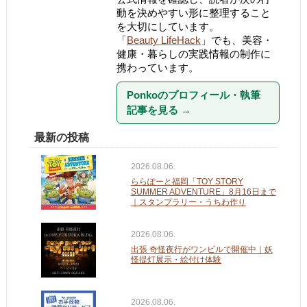
動を決めやすい形に整理すること
を大切にしています。
「
Beauty LifeHack
」でも、美容・
健康・暮らしの実践情報の制作に
携わっています。
Ponkoのプロフィール・執筆
記事を見る
→
最新の投稿
2026.08.06.
ららぽーと福岡「TOY STORY
SUMMER ADVENTURE」8月16日まで
｜スタンプラリー・うちわ作り
2026.08.06.
出張 奇怪夜行がワンビルで開催中｜妖
怪提灯展示・絵付け体験
2026.08.06.