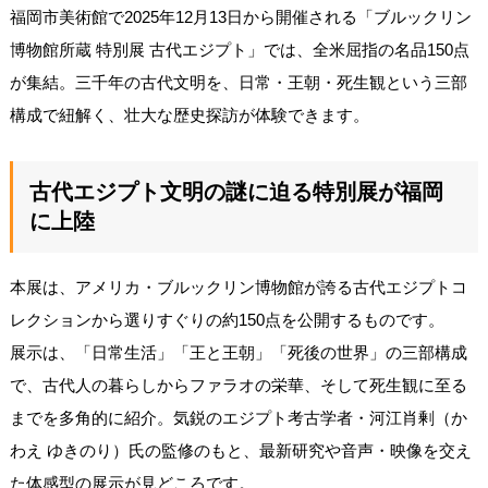
福岡市美術館で2025年12月13日から開催される「ブルックリン
博物館所蔵 特別展 古代エジプト」では、全米屈指の名品150点
が集結。三千年の古代文明を、日常・王朝・死生観という三部
構成で紐解く、壮大な歴史探訪が体験できます。
古代エジプト文明の謎に迫る特別展が福岡
に上陸
本展は、アメリカ・ブルックリン博物館が誇る古代エジプトコ
レクションから選りすぐりの約150点を公開するものです。
展示は、「日常生活」「王と王朝」「死後の世界」の三部構成
で、古代人の暮らしからファラオの栄華、そして死生観に至る
までを多角的に紹介。気鋭のエジプト考古学者・河江肖剰（か
わえ ゆきのり）氏の監修のもと、最新研究や音声・映像を交え
た体感型の展示が見どころです。