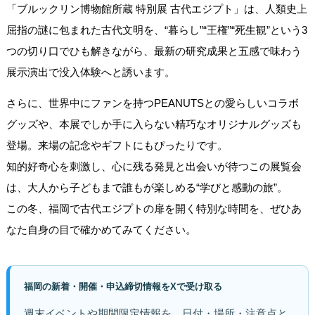
「ブルックリン博物館所蔵 特別展 古代エジプト」は、人類史上
屈指の謎に包まれた古代文明を、“暮らし”“王権”“死生観”という3
つの切り口でひも解きながら、最新の研究成果と五感で味わう
展示演出で没入体験へと誘います。
さらに、世界中にファンを持つPEANUTSとの愛らしいコラボ
グッズや、本展でしか手に入らない精巧なオリジナルグッズも
登場。来場の記念やギフトにもぴったりです。
知的好奇心を刺激し、心に残る発見と出会いが待つこの展覧会
は、大人から子どもまで誰もが楽しめる“学びと感動の旅”。
この冬、福岡で古代エジプトの扉を開く特別な時間を、ぜひあ
なた自身の目で確かめてみてください。
福岡の新着・開催・申込締切情報をXで受け取る
週末イベントや期間限定情報を、日付・場所・注意点と