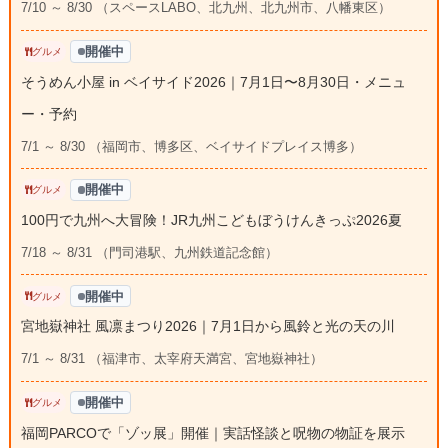
7/10 ～ 8/30 （スペースLABO、北九州、北九州市、八幡東区）
開催中
グルメ
そうめん小屋 in ベイサイド2026｜7月1日〜8月30日・メニュ
ー・予約
7/1 ～ 8/30 （福岡市、博多区、ベイサイドプレイス博多）
開催中
グルメ
100円で九州へ大冒険！JR九州こどもぼうけんきっぷ2026夏
7/18 ～ 8/31 （門司港駅、九州鉄道記念館）
開催中
グルメ
宮地嶽神社 風凛まつり2026｜7月1日から風鈴と光の天の川
7/1 ～ 8/31 （福津市、太宰府天満宮、宮地嶽神社）
開催中
グルメ
福岡PARCOで「ゾッ展」開催｜実話怪談と呪物の物証を展示