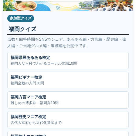
参加型クイズ
福岡クイズ
点数と回答時間をSNSでシェア。あるある編・方言編・歴史編・偉
人編・ご当地グルメ編・遺跡編を公開中です。
福岡県民あるある検定
福岡人なら秒でわかるローカル常識10問
福岡ビギナー検定
福岡全般の入門10問
福岡方言マニア検定
難しめの博多弁・福岡弁10問
福岡歴史マニア検定
古代大宰府から近代化遺産まで