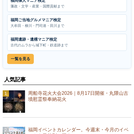
福岡偉人マニア検定
藩政・文学・産業・国際貢献まで
福岡ご当地グルメマニア検定
大牟田・柳川・門司港・田川まで
福岡遺跡・遺構マニア検定
古代のムラから城下町・鉄道跡まで
一覧を見る
人気記事
周船寺花火大会2026｜8月17日開催・丸隈山古
墳慰霊祭奉納花火
福岡イベントカレンダー。今週末・今月のイベ