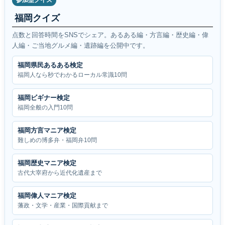
福岡クイズ
点数と回答時間をSNSでシェア。あるある編・方言編・歴史編・偉
人編・ご当地グルメ編・遺跡編を公開中です。
福岡県民あるある検定
福岡人なら秒でわかるローカル常識10問
福岡ビギナー検定
福岡全般の入門10問
福岡方言マニア検定
難しめの博多弁・福岡弁10問
福岡歴史マニア検定
古代大宰府から近代化遺産まで
福岡偉人マニア検定
藩政・文学・産業・国際貢献まで