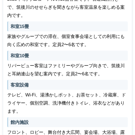
で、筑後川のせせらぎを聞きながら客室温泉を楽しめる案
内です。
和室15畳
家族やグループでの滞在、個室食事会場としての利用にも
向く広めの和室です。定員2〜6名です。
和室10畳
リバービュー客室はファミリーやグループ向きで、筑後川
と耳納連山を望む案内です。定員2〜6名です。
客室設備
テレビ、Wi-Fi、湯沸かしポット、お茶セット、冷蔵庫、ド
ライヤー、個別空調、洗浄機付きトイレ、浴衣などがあり
ます。
館内施設
フロント、ロビー、舞台付き大広間、宴会場、大浴場、露