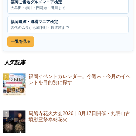
福岡ご当地グルメマニア検定
大牟田・柳川・門司港・田川まで
福岡遺跡・遺構マニア検定
古代のムラから城下町・鉄道跡まで
一覧を見る
人気記事
福岡イベントカレンダー。今週末・今月のイベ
ントを目的別に探す
周船寺花火大会2026｜8月17日開催・丸隈山古
墳慰霊祭奉納花火