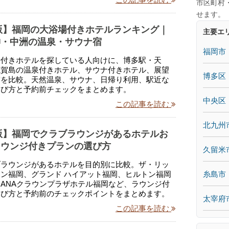
市区町村
せます。
年版】福岡の大浴場付きホテルランキング｜
主要エ
神・中洲の温泉・サウナ宿
福岡市
場付きホテルを探している人向けに、博多駅・天
志賀島の温泉付きホテル、サウナ付きホテル、展望
博多区
宿を比較。天然温泉、サウナ、日帰り利用、駅近な
選び方と予約前チェックをまとめます。
中央区
この記事を読む
北九州
年版】福岡でクラブラウンジがあるホテルお
ラウンジ付きプランの選び方
久留米
ブラウンジがあるホテルを目的別に比較。ザ・リッ
糸島市
ン福岡、グランド ハイアット福岡、ヒルトン福岡
ANAクラウンプラザホテル福岡など、ラウンジ付
選び方と予約前のチェックポイントをまとめます。
太宰府
この記事を読む