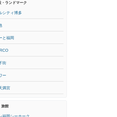
設・ランドマーク
ルシティ博多
急
ーと福岡
RCO
下街
ワー
天満宮
・旅館
ン福岡シーホーク