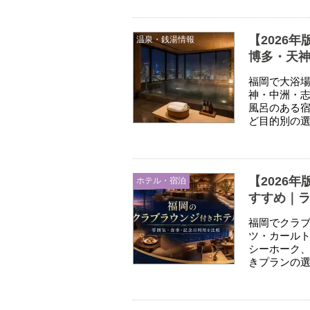
【2026
温泉・銭湯情報
博多・天
福岡で大浴
神・中洲・
風呂のある
ど目的別の
【2026
ホテル・宿泊
すすめ｜
福岡でクラ
ツ・カールト
シーホーク、
きプランの