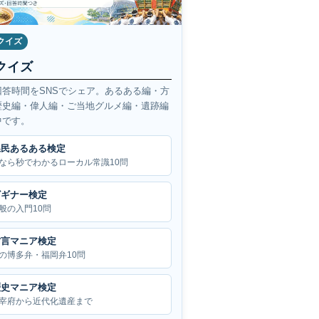
クイズ
クイズ
回答時間をSNSでシェア。あるある編・方
歴史編・偉人編・ご当地グルメ編・遺跡編
中です。
県民あるある検定
なら秒でわかるローカル常識10問
ビギナー検定
般の入門10問
方言マニア検定
の博多弁・福岡弁10問
歴史マニア検定
宰府から近代化遺産まで