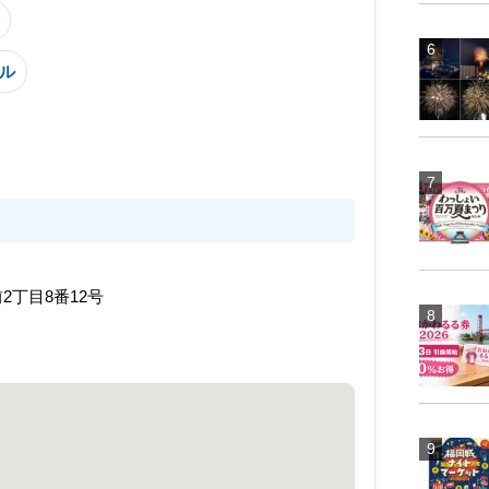
ル
丁目8番12号