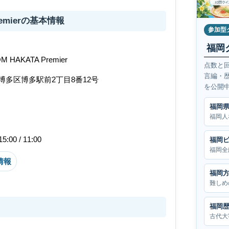
Premierの基本情報
参加型
福岡
M HAKATA Premier
点数と
言編・
博多区博多駅前2丁目8番12号
を公開
福岡
福岡人
15:00 / 11:00
福岡
福岡全
情報
福岡
難しめ
福岡
古代大