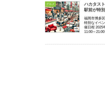
ハカタストリ
グルメ
駅前が特
福岡市博多
特別なイベン
催日程 202
11:00～21:00