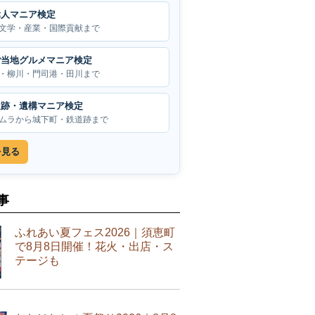
偉人マニア検定
文学・産業・国際貢献まで
ご当地グルメマニア検定
・柳川・門司港・田川まで
遺跡・遺構マニア検定
ムラから城下町・鉄道跡まで
を見る
事
ふれあい夏フェス2026｜須恵町
で8月8日開催！花火・出店・ス
テージも