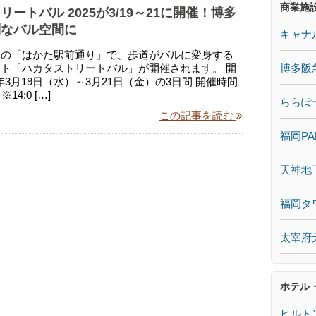
商業施
ートバル 2025が3/19～21に開催！博多
別なバル空間に
キャナ
区の「はかた駅前通り」で、歩道がバルに変身する
博多阪
ト「ハカタストリートバル」が開催されます。 開
5年3月19日（水）～3月21日（金）の3日間 開催時間
 ※14:0 […]
ららぽ
この記事を読む
福岡PA
天神地
福岡タ
太宰府
ホテル
ヒルト