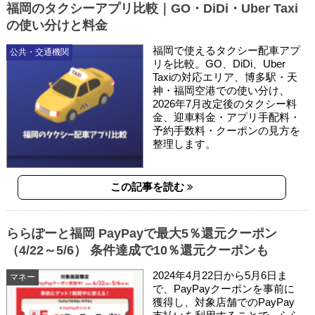
福岡のタクシーアプリ比較｜GO・DiDi・Uber Taxi
の使い分けと料金
福岡で使えるタクシー配車アプ
公共・交通機関
リを比較。GO、DiDi、Uber
Taxiの対応エリア、博多駅・天
神・福岡空港での使い分け、
2026年7月改定後のタクシー料
金、迎車料金・アプリ手配料・
予約手数料・クーポンの見方を
整理します。
この記事を読む
ららぽーと福岡 PayPayで最大5％還元クーポン
（4/22～5/6） 条件達成で10％還元クーポンも
2024年4月22日から5月6日ま
マネー
で、PayPayクーポンを事前に
獲得し、対象店舗でのPayPay