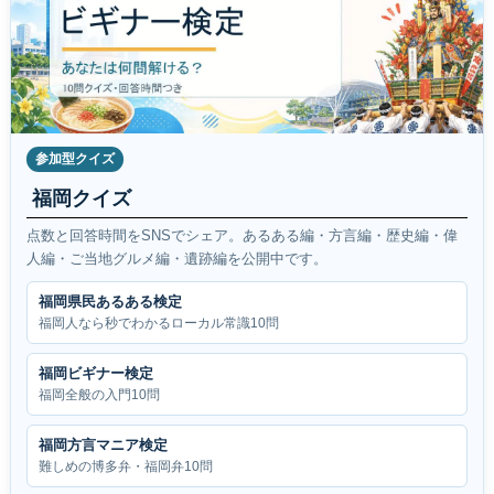
参加型クイズ
福岡クイズ
点数と回答時間をSNSでシェア。あるある編・方言編・歴史編・偉
人編・ご当地グルメ編・遺跡編を公開中です。
福岡県民あるある検定
福岡人なら秒でわかるローカル常識10問
福岡ビギナー検定
福岡全般の入門10問
福岡方言マニア検定
難しめの博多弁・福岡弁10問