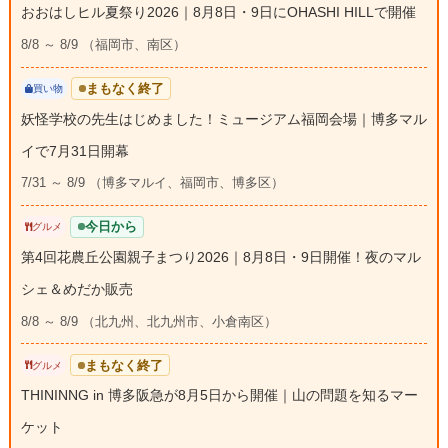
おおはしヒル夏祭り2026｜8月8日・9日にOHASHI HILLで開催
8/8 ～ 8/9 （福岡市、南区）
まもなく終了
買い物
妖怪学校の先生はじめました！ミュージアム福岡会場｜博多マル
イで7月31日開幕
7/31 ～ 8/9 （博多マルイ、福岡市、博多区）
今日から
グルメ
第4回花農丘公園親子まつり2026｜8月8日・9日開催！夜のマル
シェ＆めだか販売
8/8 ～ 8/9 （北九州、北九州市、小倉南区）
まもなく終了
グルメ
THININNG in 博多阪急が8月5日から開催｜山の問題を知るマー
ケット