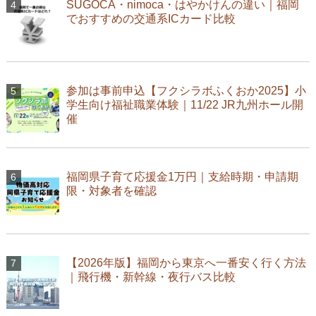
SUGOCA・nimoca・はやかけんの違い｜福岡
でおすすめの交通系ICカード比較
参加は事前申込【フクシラボふくおか2025】小
学生向け福祉職業体験｜11/22 JR九州ホール開
催
福岡県子育て応援金1万円｜支給時期・申請期
限・対象者を確認
【2026年版】福岡から東京へ一番安く行く方法
｜飛行機・新幹線・夜行バス比較