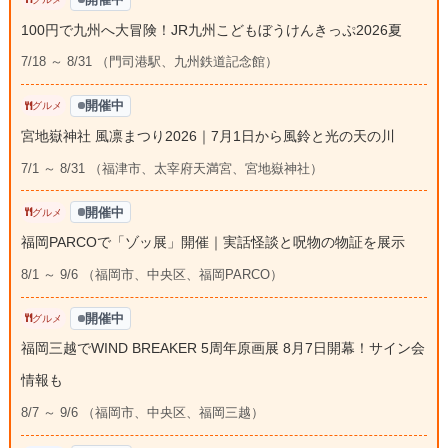
100円で九州へ大冒険！JR九州こどもぼうけんきっぷ2026夏
7/18 ～ 8/31 （門司港駅、九州鉄道記念館）
開催中
グルメ
宮地嶽神社 風凛まつり2026｜7月1日から風鈴と光の天の川
7/1 ～ 8/31 （福津市、太宰府天満宮、宮地嶽神社）
開催中
グルメ
福岡PARCOで「ゾッ展」開催｜実話怪談と呪物の物証を展示
8/1 ～ 9/6 （福岡市、中央区、福岡PARCO）
開催中
グルメ
福岡三越でWIND BREAKER 5周年原画展 8月7日開幕！サイン会
情報も
8/7 ～ 9/6 （福岡市、中央区、福岡三越）